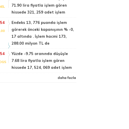
71.90 lira fiyatla işlem gören
NEL
hissede 321, 259 adet işlem
:54
Endeks 13, 776 puanda işlem
görerek önceki kapanışının % -0,
100
17 altında . İşlem hacmi 173,
288.00 milyon TL de
:54
Yüzde -9.75 oranında düşüşle
7.68 lira fiyatla işlem gören
DGS
hissede 17, 524, 069 adet işlem
daha fazla