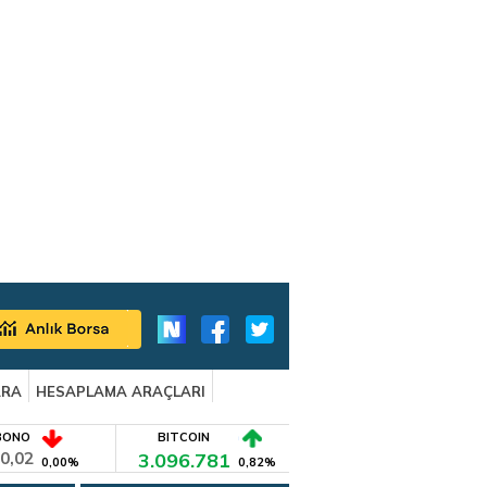
ARA
HESAPLAMA ARAÇLARI
BONO
BITCOIN
0,02
3.096.781
0,00%
0,82%