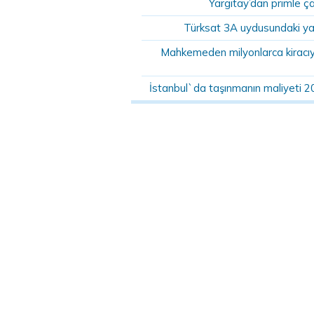
Yargıtay’dan primle ç
Türksat 3A uydusundaki ya
Mahkemeden milyonlarca kiracıyı 
İstanbul`da taşınmanın maliyeti 2