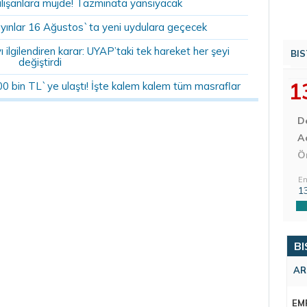
alışanlara müjde! Tazminata yansıyacak
yınlar 16 Ağustos`ta yeni uydulara geçecek
ilgilendiren karar: UYAP’taki tek hareket her şeyi
BIS
değiştirdi
1
00 bin TL`ye ulaştı! İşte kalem kalem tüm masraflar
D
Aç
Ö
En
1
BI
AR
EM