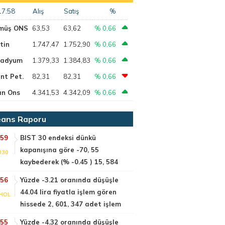
17:58
Alış
Satış
%
müş ONS
63,53
63,62
% 0,66
tin
1.747,47
1.752,90
% 0,66
ladyum
1.379,33
1.384,83
% 0,66
nt Pet.
82,31
82,31
% 0,66
ın Ons
4.341,53
4.342,09
% 0,66
ans Raporu
:59
BIST 30 endeksi dünkü
kapanışına göre -70, 55
030
kaybederek (% -0.45 ) 15, 584
:56
Yüzde -3.21 oranında düşüşle
44.04 lira fiyatla işlem gören
HOL
hissede 2, 601, 347 adet işlem
:55
Yüzde -4.32 oranında düşüşle