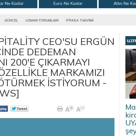
ar Ne Kadar
Euro Ne Kadar
Altın Ne K
GÜNCEL
UZMAN YORUMLARI
PİYASA TAKVİMİ
İTALİTY CEO'SU ERGÜN
uz
 İÇİNDE DEDEMAN
NI 200'E ÇIKARMAYI
ÖZELLİKLE MARKAMIZI
ÖTÜRMEK İSTİYORUM -
EWS]
Ma
kir
UYA
şey