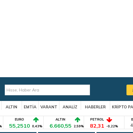
ALTIN
EMTİA
VARANT
ANALİZ
HABERLER
KRİPTO P
EURO
ALTIN
PETROL
55,2510
6.660,55
82,31
4
%
0,43%
2,59%
-0,22%