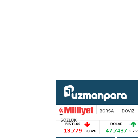
BORSA
DÖVİZ
SÖZLÜK
BIST100
DOLAR
13.779
47,7437
-0,14%
0,25