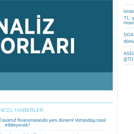
İstan
TL`y
masr
DOA m
dönü
ASELS
|||TO
NCEL HABERLER
r: Tasarruf finansmanında yeni dönem! Vatandaşı nasıl
etkileyecek?