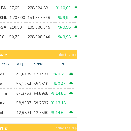
PTA
67,65
228.324.881
% 10,00
SHL
1.707,00
151.347.646
% 9,99
FSA
210,50
195.380.645
% 9,98
RCL
50,70
228.008.040
% 9,98
viz
daha fazla
17:58
Alış
Satış
%
lar
47,6785
47,7437
% 0,25
ro
55,1254
55,2510
% 0,43
rlin
64,2763
64,5985
% 14,52
ank
58,9637
59,2592
% 13,18
al
12,6894
12,7530
% 14,69
tia
daha fazla