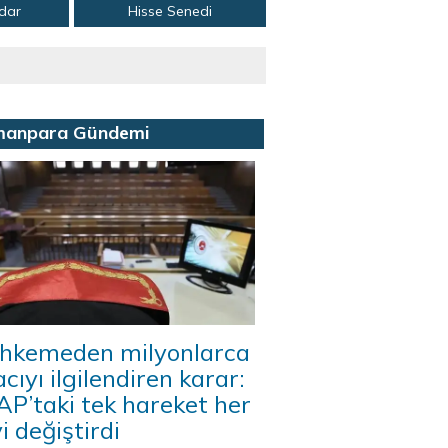
adar
Hisse Senedi
manpara Gündemi
hkemeden milyonlarca
acıyı ilgilendiren karar:
P’taki tek hareket her
i değiştirdi