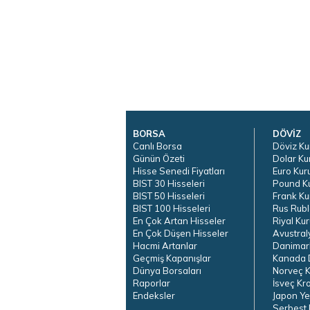
BORSA
DÖVİZ
Canlı Borsa
Döviz Ku
Günün Özeti
Dolar Ku
Hisse Senedi Fiyatları
Euro Kur
BIST 30 Hisseleri
Pound K
BIST 50 Hisseleri
Frank Ku
BIST 100 Hisseleri
Rus Rubl
En Çok Artan Hisseler
Riyal Kur
En Çok Düşen Hisseler
Avustral
Hacmi Artanlar
Danimar
Geçmiş Kapanışlar
Kanada D
Dünya Borsaları
Norveç K
Raporlar
İsveç Kr
Endeksler
Japon Ye
Serbest 