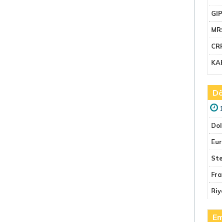
GI
MR
CR
KA
Dö
Do
Eu
Ste
Fr
Riy
Em