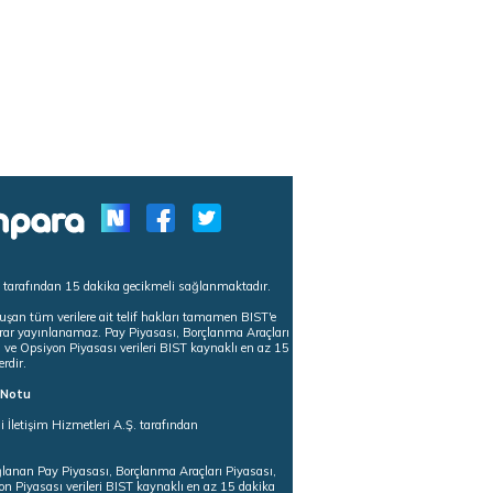
s tarafından 15 dakika gecikmeli sağlanmaktadır.
uşan tüm verilere ait telif hakları tamamen BIST'e
tekrar yayınlanamaz. Pay Piyasası, Borçlanma Araçları
m ve Opsiyon Piyasası verileri BIST kaynaklı en az 15
erdir.
ı Notu
i İletişim Hizmetleri A.Ş. tarafından
ğlanan Pay Piyasası, Borçlanma Araçları Piyasası,
on Piyasası verileri BIST kaynaklı en az 15 dakika