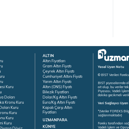
ALTIN
ru
Altın Fiyatları
ru
Gram Altın Fiyatı
Yasal Uyarı Notu
u
Çeyrek Altın Fiyatı
© BİST Verileri Forek
uru
Cumhuriyet Altını Fiyatı
ru
Yarım Altın Fiyatı
BIST piyasalarında ol
esi Kuru
Altın (ONS) Fiyatı
ait olup, bu veriler 
Piyasası, Vadeli İşle
u
Bilezik Fiyatları
dakika gecikmeli veril
ya Doları
Dolar/Kg Altın Fiyatı
ka Kronu Kuru
Euro/Kg Altın Fiyatı
Veri Sağlayıcı Uyar
oları Kuru
Kapalı Çarşı Altın
*(Veriler FOREKS Bilg
Fiyatları
ronu Kuru
sağlanmaktadır)
onu Kuru
UZMANPARA
ni Kuru
Foreks tarafından sa
KÜNYE
Vadeli İşlem ve Opsiy
Piyasa Döviz