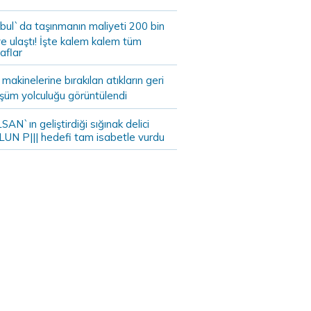
bul`da taşınmanın maliyeti 200 bin
e ulaştı! İşte kalem kalem tüm
aflar
akinelerine bırakılan atıkların geri
şüm yolculuğu görüntülendi
AN`ın geliştirdiği sığınak delici
LUN P||| hedefi tam isabetle vurdu