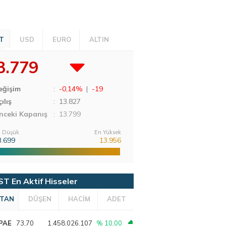
T
USD
EURO
ALTIN
3.779
eğişim
:
-0,14%
|
-19
ılış
:
13.827
nceki Kapanış
: 13.799
 Düşük
En Yüksek
3.699
13.956
ST En Aktif Hisseler
TAN
DÜŞEN
HACİM
ADET
PAE
73,70
1.458.026.107
% 10,00