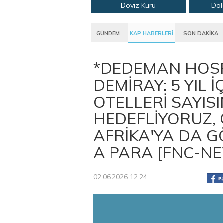
Döviz Kuru
Dol
GÜNDEM
KAP HABERLERİ
SON DAKİKA
*DEDEMAN HOSP
DEMİRAY: 5 YIL
OTELLERİ SAYISI
HEDEFLİYORUZ, 
AFRİKA'YA DA G
A PARA [FNC-N
02.06.2026 12:24