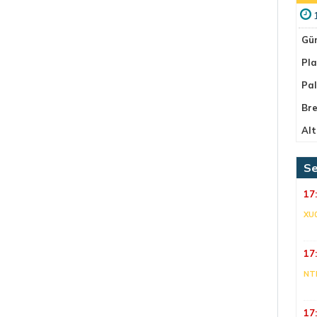
Gü
Pla
Pa
Bre
Alt
Se
17
XU
17
NT
17