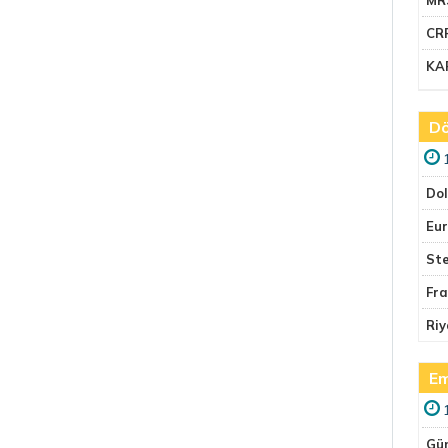
CR
KA
Dö
Do
Eu
Ste
Fr
Riy
Em
Gü