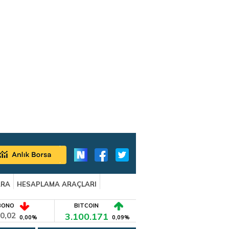
ARA
HESAPLAMA ARAÇLARI
BONO
BITCOIN
0,02
3.100.171
0,00%
0,09%