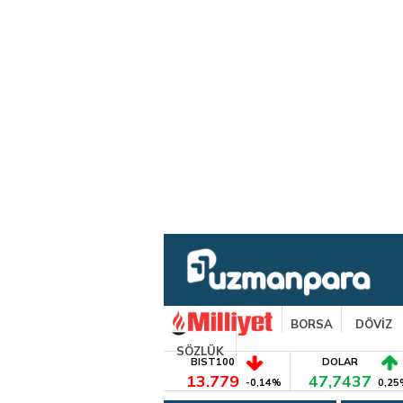
BORSA
DÖVİZ
SÖZLÜK
BIST100
DOLAR
13.779
47,7437
-0,14%
0,25