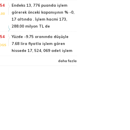
:54
Endeks 13, 776 puanda işlem
görerek önceki kapanışının % -0,
100
17 altında . İşlem hacmi 173,
288.00 milyon TL de
:54
Yüzde -9.75 oranında düşüşle
7.68 lira fiyatla işlem gören
DGS
hissede 17, 524, 069 adet işlem
daha fazla