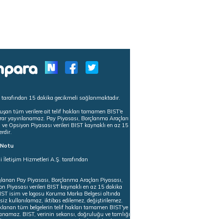
s tarafından 15 dakika gecikmeli sağlanmaktadır.
uşan tüm verilere ait telif hakları tamamen BIST'e
tekrar yayınlanamaz. Pay Piyasası, Borçlanma Araçları
m ve Opsiyon Piyasası verileri BIST kaynaklı en az 15
erdir.
ı Notu
i İletişim Hizmetleri A.Ş. tarafından
ğlanan Pay Piyasası, Borçlanma Araçları Piyasası,
on Piyasası verileri BIST kaynaklı en az 15 dakika
 BIST isim ve logosu Koruma Marka Belgesi altında
iz kullanılamaz, iktibas edilemez, değiştirilemez.
klanan tüm belgelerin telif hakları tamamen BIST'ye
nlanamaz. BIST, verinin sekansı, doğruluğu ve tamlığı