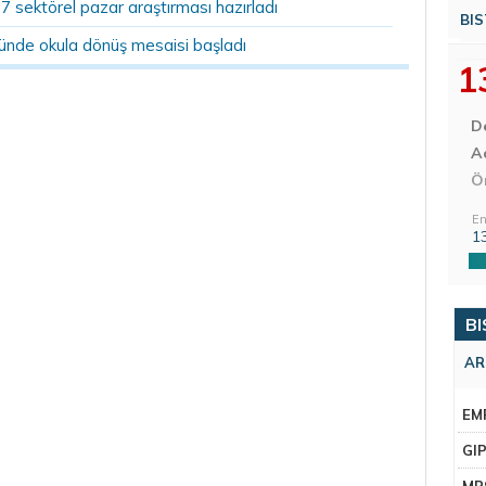
07 sektörel pazar araştırması hazırladı
BIS
ründe okula dönüş mesaisi başladı
1
D
Aç
Ö
En
1
BI
AR
EM
GI
MR