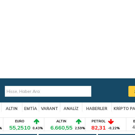
ALTIN
EMTİA
VARANT
ANALİZ
HABERLER
KRİPTO P
EURO
ALTIN
PETROL
55,2510
6.660,55
82,31
4
%
0,43%
2,59%
-0,22%