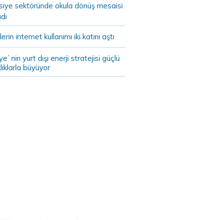
asiye sektöründe okula dönüş mesaisi
dı
lerin internet kullanımı iki katını aştı
ye`nin yurt dışı enerji stratejisi güçlü
lıklarla büyüyor