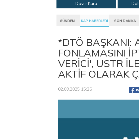
Döviz Kuru
Dol
GÜNDEM
KAP HABERLERİ
SON DAKİKA
*DTÖ BAŞKANI: 
FONLAMASINI İP
VERİCİ', USTR İ
AKTİF OLARAK Ç
02.09.2025 15:26