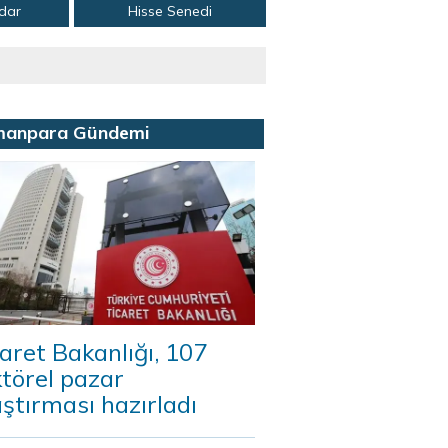
adar
Hisse Senedi
manpara Gündemi
aret Bakanlığı, 107
törel pazar
ştırması hazırladı