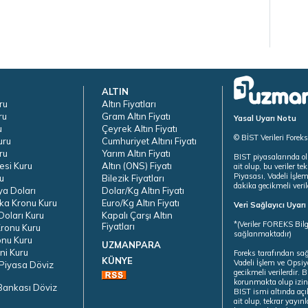
ALTIN
ru
Altın Fiyatları
ru
Gram Altın Fiyatı
Yasal Uyarı Notu
u
Çeyrek Altın Fiyatı
© BİST Verileri Forek
uru
Cumhuriyet Altını Fiyatı
ru
Yarım Altın Fiyatı
BIST piyasalarında ol
esi Kuru
Altın (ONS) Fiyatı
ait olup, bu veriler 
Piyasası, Vadeli İşle
u
Bilezik Fiyatları
dakika gecikmeli veril
ya Doları
Dolar/Kg Altın Fiyatı
ka Kronu Kuru
Euro/Kg Altın Fiyatı
Veri Sağlayıcı Uyar
oları Kuru
Kapalı Çarşı Altın
*(Veriler FOREKS Bilg
Fiyatları
ronu Kuru
sağlanmaktadır)
onu Kuru
UZMANPARA
ni Kuru
Foreks tarafından sa
KÜNYE
Vadeli İşlem ve Opsiy
Piyasa Döviz
gecikmeli verilerdir.
korunmakta olup izins
Bankası Döviz
BIST ismi altında açı
ait olup, tekrar yayı