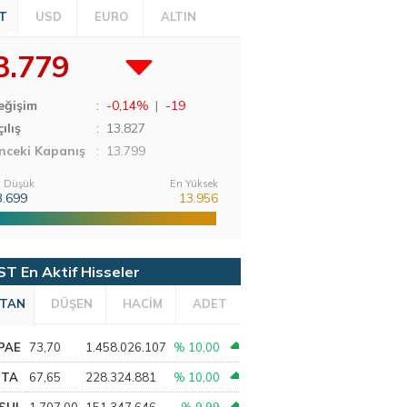
T
USD
EURO
ALTIN
3.779
eğişim
:
-0,14%
|
-19
ılış
:
13.827
nceki Kapanış
: 13.799
 Düşük
En Yüksek
3.699
13.956
ST En Aktif Hisseler
TAN
DÜŞEN
HACİM
ADET
PAE
73,70
1.458.026.107
% 10,00
PTA
67,65
228.324.881
% 10,00
SHL
1.707,00
151.347.646
% 9,99