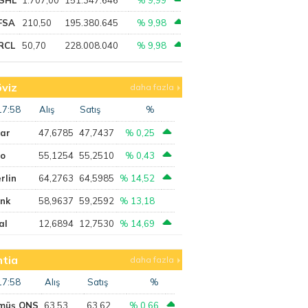
FSA
210,50
195.380.645
% 9,98
RCL
50,70
228.008.040
% 9,98
viz
daha fazla
17:58
Alış
Satış
%
lar
47,6785
47,7437
% 0,25
ro
55,1254
55,2510
% 0,43
rlin
64,2763
64,5985
% 14,52
ank
58,9637
59,2592
% 13,18
al
12,6894
12,7530
% 14,69
tia
daha fazla
17:58
Alış
Satış
%
müş ONS
63,53
63,62
% 0,66