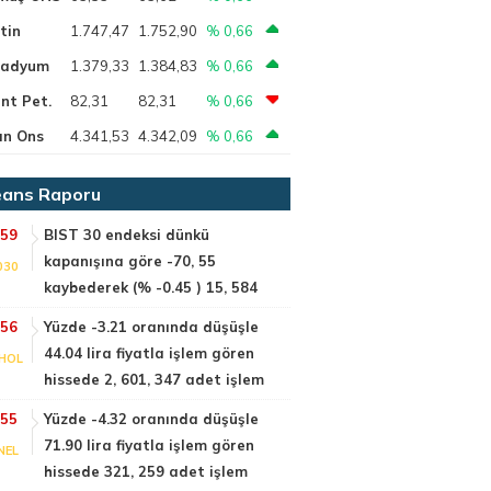
tin
1.747,47
1.752,90
% 0,66
ladyum
1.379,33
1.384,83
% 0,66
nt Pet.
82,31
82,31
% 0,66
ın Ons
4.341,53
4.342,09
% 0,66
ans Raporu
:59
BIST 30 endeksi dünkü
kapanışına göre -70, 55
030
kaybederek (% -0.45 ) 15, 584
:56
Yüzde -3.21 oranında düşüşle
44.04 lira fiyatla işlem gören
HOL
hissede 2, 601, 347 adet işlem
:55
Yüzde -4.32 oranında düşüşle
71.90 lira fiyatla işlem gören
NEL
hissede 321, 259 adet işlem