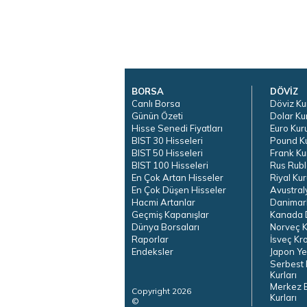
BORSA
DÖVİZ
Canlı Borsa
Döviz Ku
Günün Özeti
Dolar Ku
Hisse Senedi Fiyatları
Euro Kur
BIST 30 Hisseleri
Pound K
BIST 50 Hisseleri
Frank Ku
BIST 100 Hisseleri
Rus Rubl
En Çok Artan Hisseler
Riyal Kur
En Çok Düşen Hisseler
Avustral
Hacmi Artanlar
Danimar
Geçmiş Kapanışlar
Kanada D
Dünya Borsaları
Norveç K
Raporlar
İsveç Kr
Endeksler
Japon Ye
Serbest 
Kurları
Merkez 
Copyright 2026
Kurları
©