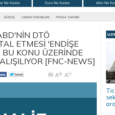
ar Ne Kadar
Euro Ne Kadar
Altın Ne K
GÜNCEL
UZMAN YORUMLARI
PİYASA TAKVİMİ
ABD'NİN DTÖ
uz
TAL ETMESİ 'ENDİŞE
LE BU KONU ÜZERİNDE
ALIŞILIYOR [FNC-NEWS]
Tic
sek
ara