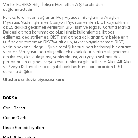
Veriler FOREKS Bilgi İletişim Hizmetleri A.Ş. tarafından
sağlanmaktadır.
Foreks tarafından sağlanan Pay Piyasası, Borçlanma Araçları
Piyasası, Vadeli İşlem ve Opsiyon Piyasası verileri BIST kaynaklı en
az 15 dakika gecikmeli verilerdir. BIST isim ve logosu Koruma Marka
Belgesi altında korunmakta olup izinsiz kullanılamaz, iktibas
edilemez, değiştirilemez. BIST ismi altında açıklanan tüm belgelerin
telif hakları tamamen BIST'ye ait olup, tekrar yayınlanamaz. BIST,
verinin sekansı, doğruluğu ve tamlığı konusunda herhangi bir garanti
vermez. Veri yayınında oluşabilecek aksaklıklar, verinin ulaşmaması,
gecikmesi, eksik ulaşması, yanlış olması, veri yayın sistemindeki
perfomansın düşmesi veya kesintili olması gibi hallerde Alıcı, Alt Alıcı
ve / veya Kullanıcılarda oluşabilecek herhangi bir zarardan BIST
sorumlu değildir.
Uluslarası döviz piyasası kuru
BORSA
Canlı Borsa
Günün Özeti
Hisse Senedi Fiyatları
BIST 30 Hisseleri