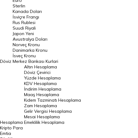
Euro
Pound Kuru
Sterlin
Kanada Doları
Frank Kuru
İsviçre Frangı
Riyal Kuru
Rus Rublesi
Suudi Riyali
Avustralya Doları
Japon Yeni
Avustralya Doları
Danimarka Kronu Kuru
Norveç Kronu
Danimarka Kronu
Kanada Doları Kuru
İsveç Kronu
Döviz
Merkez Bankası Kurlari
Norveç Kronu Kuru
Altın Hesaplama
İsveç Kronu Kuru
Döviz Çevirici
Yüzde Hesaplama
Japon Yeni Kuru
KDV Hesaplama
İndirim Hesaplama
Serbest Piyasa Döviz Kurları
Maaş Hesaplama
Kıdem Tazminatı Hesaplama
Merkez Bankası Döviz Kurları
Zam Hesaplama
Gelir Vergisi Hesaplama
ALTIN
Mesai Hesaplama
Hesaplama
Emeklilik Hesaplama
Altın Fiyatları
Kripto Para
Emtia
Gram Altın Fiyatı