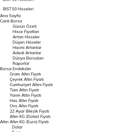
BIST 50 Hisseleri
Ana Sayfa
BIST 100 Hisseleri
Canlı Borsa
Günün Özeti
En Çok Artan Hisseler
Hisse Fiyatları
Artan Hisseler
En Çok Düşen Hisseler
Düşen Hisseler
Hacmi Artanlar
Hacmi Artanlar
Adedi Artanlar
Geçmiş Kapanışlar
Dünya Borsaları
Raporlar
Dünya Borsaları
Borsa
Endeksler
Gram Altın Fiyatı
Raporlar
Çeyrek Altın Fiyatı
Endeksler
Cumhuriyet Altını Fiyatı
Tam Altın Fiyatı
Yarım Altın Fiyatı
DÖVİZ
Has Altın Fiyatı
Ons Altın Fiyatı
Döviz Kuru
22 Ayar Bilezik Fiyatı
Dolar Kuru
Altın KG (Dolar) Fiyatı
Altın
Altın KG (Euro) Fiyatı
Euro Kuru
Dolar