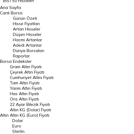
BIST 50 Hisseleri
Ana Sayfa
BIST 100 Hisseleri
Canlı Borsa
Günün Özeti
En Çok Artan Hisseler
Hisse Fiyatları
Artan Hisseler
En Çok Düşen Hisseler
Düşen Hisseler
Hacmi Artanlar
Hacmi Artanlar
Adedi Artanlar
Geçmiş Kapanışlar
Dünya Borsaları
Raporlar
Dünya Borsaları
Borsa
Endeksler
Gram Altın Fiyatı
Raporlar
Çeyrek Altın Fiyatı
Endeksler
Cumhuriyet Altını Fiyatı
Tam Altın Fiyatı
Yarım Altın Fiyatı
DÖVİZ
Has Altın Fiyatı
Ons Altın Fiyatı
Döviz Kuru
22 Ayar Bilezik Fiyatı
Dolar Kuru
Altın KG (Dolar) Fiyatı
Altın
Altın KG (Euro) Fiyatı
Euro Kuru
Dolar
Euro
Pound Kuru
Sterlin