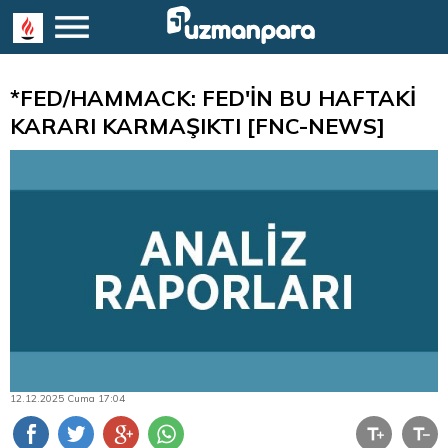
*FED/HAMMACK: FED'İN BU HAFTAKİ
KARARI KARMAŞIKTI [FNC-NEWS]
12.12.2025 Cuma 17:04