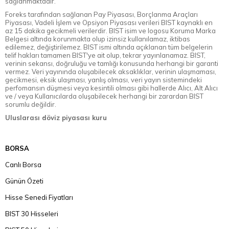
sağlanmaktadır.
Foreks tarafından sağlanan Pay Piyasası, Borçlanma Araçları
Piyasası, Vadeli İşlem ve Opsiyon Piyasası verileri BIST kaynaklı en
az 15 dakika gecikmeli verilerdir. BIST isim ve logosu Koruma Marka
Belgesi altında korunmakta olup izinsiz kullanılamaz, iktibas
edilemez, değiştirilemez. BIST ismi altında açıklanan tüm belgelerin
telif hakları tamamen BIST'ye ait olup, tekrar yayınlanamaz. BIST,
verinin sekansı, doğruluğu ve tamlığı konusunda herhangi bir garanti
vermez. Veri yayınında oluşabilecek aksaklıklar, verinin ulaşmaması,
gecikmesi, eksik ulaşması, yanlış olması, veri yayın sistemindeki
perfomansın düşmesi veya kesintili olması gibi hallerde Alıcı, Alt Alıcı
ve / veya Kullanıcılarda oluşabilecek herhangi bir zarardan BIST
sorumlu değildir.
Uluslarası döviz piyasası kuru
BORSA
Canlı Borsa
Günün Özeti
Hisse Senedi Fiyatları
BIST 30 Hisseleri