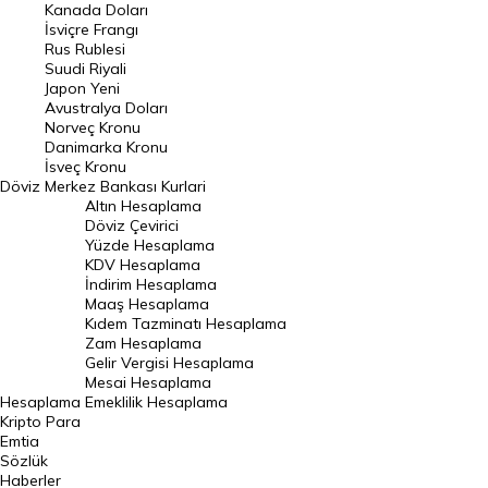
Kanada Doları
Frank Kuru
İsviçre Frangı
Riyal Kuru
Rus Rublesi
Suudi Riyali
Avustralya Doları
Japon Yeni
Avustralya Doları
Danimarka Kronu Kuru
Norveç Kronu
Danimarka Kronu
Kanada Doları Kuru
İsveç Kronu
Döviz
Merkez Bankası Kurlari
Norveç Kronu Kuru
Altın Hesaplama
İsveç Kronu Kuru
Döviz Çevirici
Yüzde Hesaplama
Japon Yeni Kuru
KDV Hesaplama
İndirim Hesaplama
Serbest Piyasa Döviz Kurları
Maaş Hesaplama
Kıdem Tazminatı Hesaplama
Merkez Bankası Döviz Kurları
Zam Hesaplama
Gelir Vergisi Hesaplama
ALTIN
Mesai Hesaplama
Hesaplama
Emeklilik Hesaplama
Altın Fiyatları
Kripto Para
Emtia
Gram Altın Fiyatı
Sözlük
Çeyrek Altın Fiyatı
Haberler