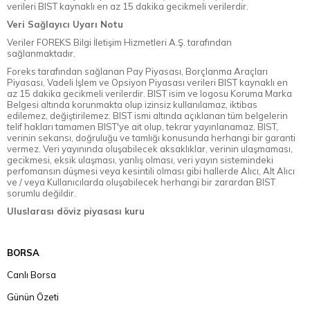
verileri BIST kaynaklı en az 15 dakika gecikmeli verilerdir.
Veri Sağlayıcı Uyarı Notu
Veriler FOREKS Bilgi İletişim Hizmetleri A.Ş. tarafından
sağlanmaktadır.
Foreks tarafından sağlanan Pay Piyasası, Borçlanma Araçları
Piyasası, Vadeli İşlem ve Opsiyon Piyasası verileri BIST kaynaklı en
az 15 dakika gecikmeli verilerdir. BIST isim ve logosu Koruma Marka
Belgesi altında korunmakta olup izinsiz kullanılamaz, iktibas
edilemez, değiştirilemez. BIST ismi altında açıklanan tüm belgelerin
telif hakları tamamen BIST'ye ait olup, tekrar yayınlanamaz. BIST,
verinin sekansı, doğruluğu ve tamlığı konusunda herhangi bir garanti
vermez. Veri yayınında oluşabilecek aksaklıklar, verinin ulaşmaması,
gecikmesi, eksik ulaşması, yanlış olması, veri yayın sistemindeki
perfomansın düşmesi veya kesintili olması gibi hallerde Alıcı, Alt Alıcı
ve / veya Kullanıcılarda oluşabilecek herhangi bir zarardan BIST
sorumlu değildir.
Uluslarası döviz piyasası kuru
BORSA
Canlı Borsa
Günün Özeti