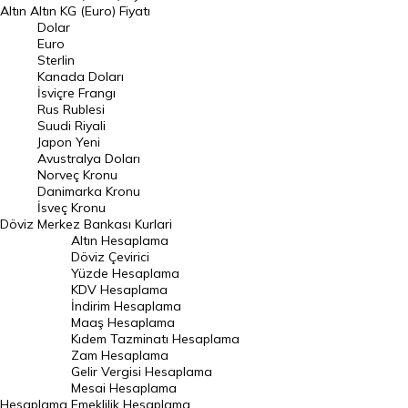
Altın
Altın KG (Euro) Fiyatı
Euro Kuru
Dolar
Euro
Pound Kuru
Sterlin
Kanada Doları
Frank Kuru
İsviçre Frangı
Riyal Kuru
Rus Rublesi
Suudi Riyali
Avustralya Doları
Japon Yeni
Avustralya Doları
Danimarka Kronu Kuru
Norveç Kronu
Danimarka Kronu
Kanada Doları Kuru
İsveç Kronu
Döviz
Merkez Bankası Kurlari
Norveç Kronu Kuru
Altın Hesaplama
İsveç Kronu Kuru
Döviz Çevirici
Yüzde Hesaplama
Japon Yeni Kuru
KDV Hesaplama
İndirim Hesaplama
Serbest Piyasa Döviz Kurları
Maaş Hesaplama
Kıdem Tazminatı Hesaplama
Merkez Bankası Döviz Kurları
Zam Hesaplama
Gelir Vergisi Hesaplama
ALTIN
Mesai Hesaplama
Hesaplama
Emeklilik Hesaplama