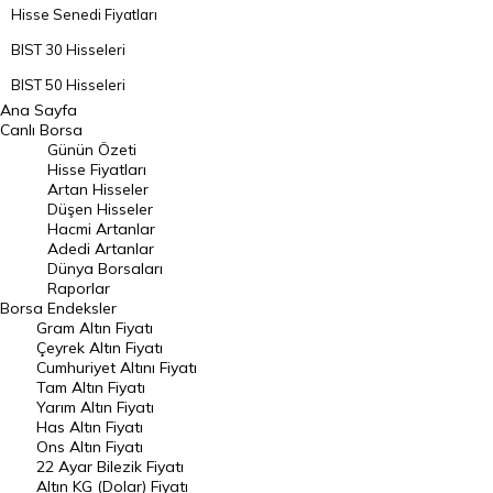
Hisse Senedi Fiyatları
BIST 30 Hisseleri
BIST 50 Hisseleri
Ana Sayfa
BIST 100 Hisseleri
Canlı Borsa
Günün Özeti
En Çok Artan Hisseler
Hisse Fiyatları
Artan Hisseler
En Çok Düşen Hisseler
Düşen Hisseler
Hacmi Artanlar
Hacmi Artanlar
Adedi Artanlar
Geçmiş Kapanışlar
Dünya Borsaları
Raporlar
Dünya Borsaları
Borsa
Endeksler
Gram Altın Fiyatı
Raporlar
Çeyrek Altın Fiyatı
Endeksler
Cumhuriyet Altını Fiyatı
Tam Altın Fiyatı
Yarım Altın Fiyatı
DÖVİZ
Has Altın Fiyatı
Ons Altın Fiyatı
Döviz Kuru
22 Ayar Bilezik Fiyatı
Dolar Kuru
Altın KG (Dolar) Fiyatı