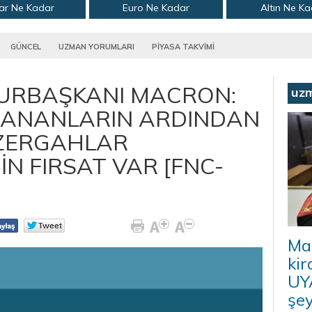
ar Ne Kadar
Euro Ne Kadar
Altın Ne K
GÜNCEL
UZMAN YORUMLARI
PİYASA TAKVİMİ
URBAŞKANI MACRON:
uz
ŞANANLARIN ARDINDAN
ÜZERGAHLAR
N FIRSAT VAR [FNC-
Ma
kir
UYA
şey