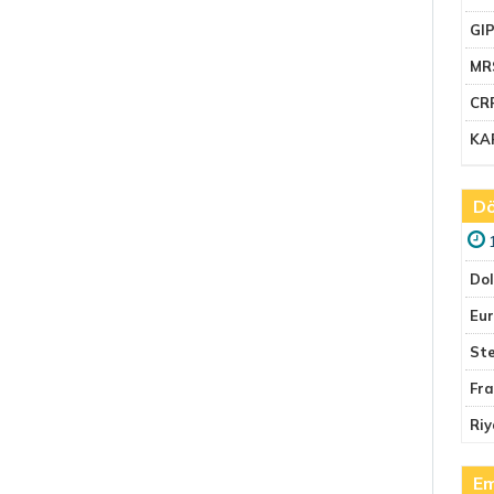
GI
MR
CR
KA
Dö
Do
Eu
Ste
Fr
Riy
Em