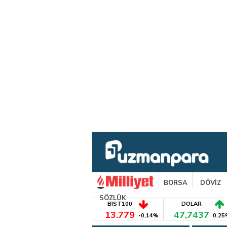
BORSA
DÖVİZ
SÖZLÜK
BIST100
DOLAR
13.779
47,7437
-0,14%
0,25