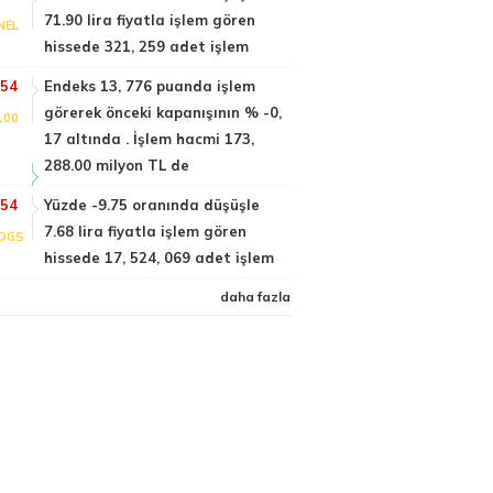
71.90 lira fiyatla işlem gören
NEL
hissede 321, 259 adet işlem
:54
Endeks 13, 776 puanda işlem
görerek önceki kapanışının % -0,
100
17 altında . İşlem hacmi 173,
288.00 milyon TL de
:54
Yüzde -9.75 oranında düşüşle
7.68 lira fiyatla işlem gören
DGS
hissede 17, 524, 069 adet işlem
daha fazla