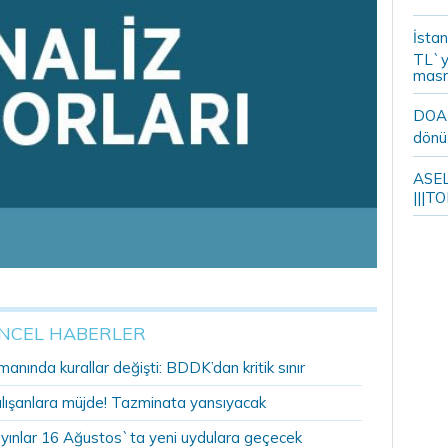
İstan
TL`y
masr
DOA m
dönü
ASELS
|||TO
NCEL HABERLER
anında kurallar değişti: BDDK’dan kritik sınır
alışanlara müjde! Tazminata yansıyacak
yınlar 16 Ağustos`ta yeni uydulara geçecek