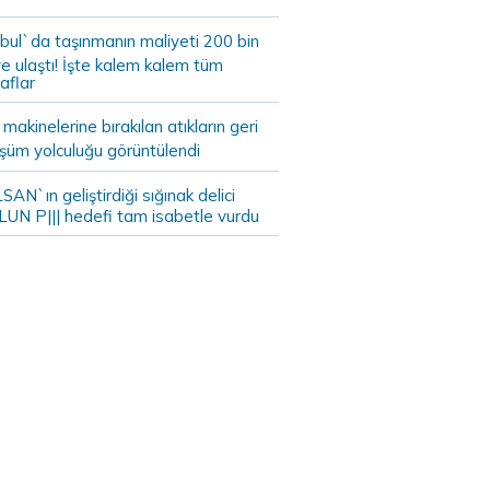
bul`da taşınmanın maliyeti 200 bin
e ulaştı! İşte kalem kalem tüm
aflar
akinelerine bırakılan atıkların geri
şüm yolculuğu görüntülendi
AN`ın geliştirdiği sığınak delici
LUN P||| hedefi tam isabetle vurdu