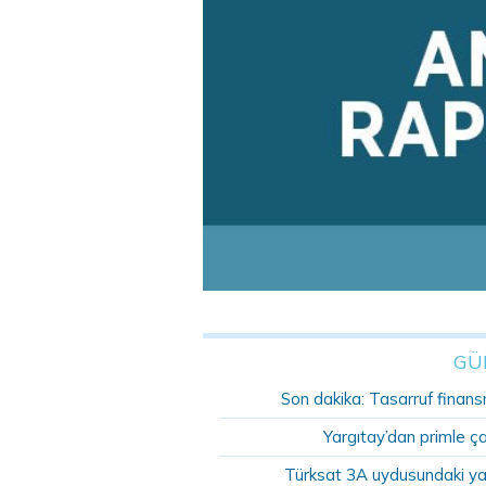
GÜ
Son dakika: Tasarruf finansm
Yargıtay’dan primle ç
Türksat 3A uydusundaki ya