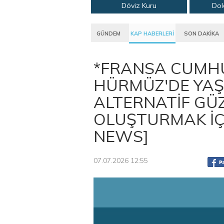
Döviz Kuru
Dol
GÜNDEM
KAP HABERLERİ
SON DAKİKA
*FRANSA CUMH
HÜRMÜZ'DE YA
ALTERNATİF G
OLUŞTURMAK İÇİ
NEWS]
07.07.2026 12:55