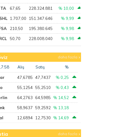
PTA
67,65
228.324.881
% 10,00
SHL
1.707,00
151.347.646
% 9,99
FSA
210,50
195.380.645
% 9,98
RCL
50,70
228.008.040
% 9,98
viz
daha fazla
17:58
Alış
Satış
%
lar
47,6785
47,7437
% 0,25
ro
55,1254
55,2510
% 0,43
rlin
64,2763
64,5985
% 14,52
ank
58,9637
59,2592
% 13,18
al
12,6894
12,7530
% 14,69
tia
daha fazla