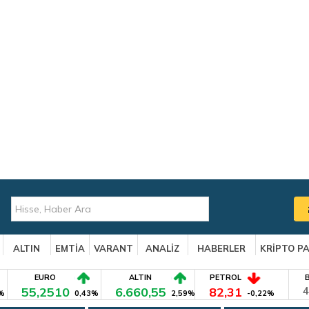
ALTIN
EMTİA
VARANT
ANALİZ
HABERLER
KRİPTO P
EURO
ALTIN
PETROL
55,2510
6.660,55
82,31
4
%
0,43%
2,59%
-0,22%