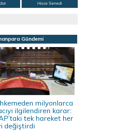
adar
Hisse Senedi
manpara Gündemi
hkemeden milyonlarca
acıyı ilgilendiren karar:
P’taki tek hareket her
i değiştirdi