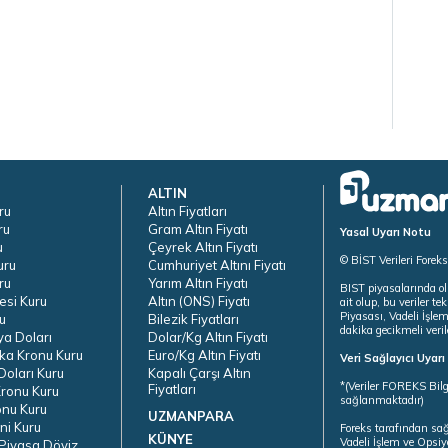
ALTIN
ru
Altın Fiyatları
ru
Gram Altın Fiyatı
Yasal Uyarı Notu
u
Çeyrek Altın Fiyatı
© BİST Verileri Forek
uru
Cumhuriyet Altını Fiyatı
ru
Yarım Altın Fiyatı
BIST piyasalarında ol
esi Kuru
Altın (ONS) Fiyatı
ait olup, bu veriler 
Piyasası, Vadeli İşle
u
Bilezik Fiyatları
dakika gecikmeli veril
ya Doları
Dolar/Kg Altın Fiyatı
ka Kronu Kuru
Euro/Kg Altın Fiyatı
Veri Sağlayıcı Uyar
oları Kuru
Kapalı Çarşı Altın
*(Veriler FOREKS Bilg
Fiyatları
ronu Kuru
sağlanmaktadır)
onu Kuru
UZMANPARA
ni Kuru
Foreks tarafından sa
KÜNYE
Vadeli İşlem ve Opsiy
Piyasa Döviz