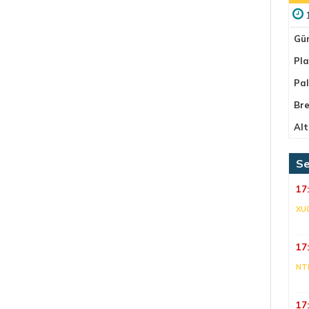
Gü
Pla
Pa
Bre
Alt
Se
17
XU
17
NT
17