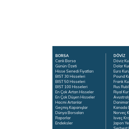
BORSA
DÖVİZ
Canlı Borsa
Döviz Ku
Günün Özeti
Dolar Ku
Hisse Senedi Fiyatları
Euro Kur
BIST 30 Hisseleri
Pound K
BIST 50 Hisseleri
Frank Ku
BIST 100 Hisseleri
Rus Rubl
En Çok Artan Hisseler
Riyal Kur
En Çok Düşen Hisseler
Avustral
Hacmi Artanlar
Danimar
Geçmiş Kapanışlar
Kanada D
Dünya Borsaları
Norveç K
Raporlar
İsveç Kr
Endeksler
Japon Ye
Serbest 