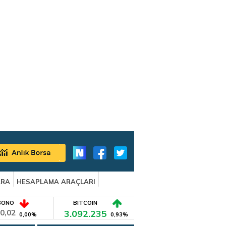
ARA
HESAPLAMA ARAÇLARI
BONO
BITCOIN
0,02
3.092.235
0,00%
0,93%