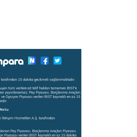
s tarafından 15 dakika gecikmeli sağlanmaktadır.
uşan tüm verilere ait telif hakları tamamen BIST'e
tekrar yayınlanamaz. Pay Piyasası, Borçlanma Araçları
m ve Opsiyon Piyasası verileri BIST kaynaklı en az 15
erdir.
ı Notu
i İletişim Hizmetleri A.Ş. tarafından
ğlanan Pay Piyasası, Borçlanma Araçları Piyasası,
on Piyasası verileri BIST kaynaklı en az 15 dakika