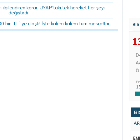
ilgilendiren karar: UYAP’taki tek hareket her şeyi
değiştirdi
00 bin TL`ye ulaştı! İşte kalem kalem tüm masraflar
BIS
1
D
Aç
Ö
En
1
BI
AR
EM