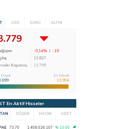
T
USD
EURO
ALTIN
3.779
eğişim
:
-0,14%
|
-19
ılış
:
13.827
nceki Kapanış
: 13.799
 Düşük
En Yüksek
3.699
13.956
ST En Aktif Hisseler
TAN
DÜŞEN
HACİM
ADET
PAE
73,70
1.458.026.107
% 10,00