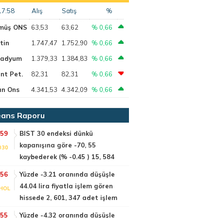
17:58
Alış
Satış
%
müş ONS
63,53
63,62
% 0,66
tin
1.747,47
1.752,90
% 0,66
ladyum
1.379,33
1.384,83
% 0,66
nt Pet.
82,31
82,31
% 0,66
ın Ons
4.341,53
4.342,09
% 0,66
ans Raporu
:59
BIST 30 endeksi dünkü
kapanışına göre -70, 55
030
kaybederek (% -0.45 ) 15, 584
:56
Yüzde -3.21 oranında düşüşle
44.04 lira fiyatla işlem gören
HOL
hissede 2, 601, 347 adet işlem
:55
Yüzde -4.32 oranında düşüşle