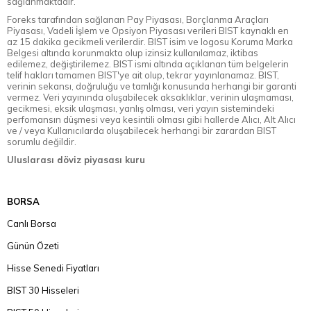
sağlanmaktadır.
Foreks tarafından sağlanan Pay Piyasası, Borçlanma Araçları
Piyasası, Vadeli İşlem ve Opsiyon Piyasası verileri BIST kaynaklı en
az 15 dakika gecikmeli verilerdir. BIST isim ve logosu Koruma Marka
Belgesi altında korunmakta olup izinsiz kullanılamaz, iktibas
edilemez, değiştirilemez. BIST ismi altında açıklanan tüm belgelerin
telif hakları tamamen BIST'ye ait olup, tekrar yayınlanamaz. BIST,
verinin sekansı, doğruluğu ve tamlığı konusunda herhangi bir garanti
vermez. Veri yayınında oluşabilecek aksaklıklar, verinin ulaşmaması,
gecikmesi, eksik ulaşması, yanlış olması, veri yayın sistemindeki
perfomansın düşmesi veya kesintili olması gibi hallerde Alıcı, Alt Alıcı
ve / veya Kullanıcılarda oluşabilecek herhangi bir zarardan BIST
sorumlu değildir.
Uluslarası döviz piyasası kuru
BORSA
Canlı Borsa
Günün Özeti
Hisse Senedi Fiyatları
BIST 30 Hisseleri