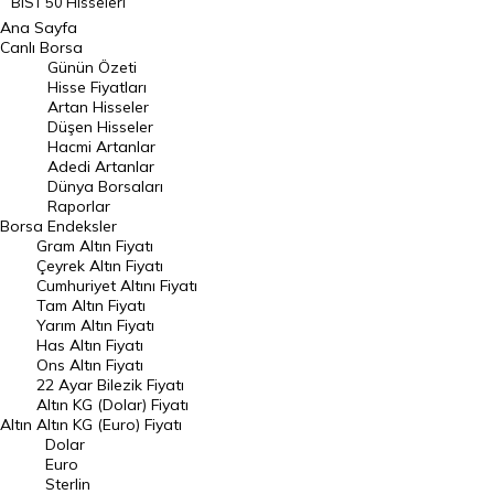
BIST 50 Hisseleri
Ana Sayfa
BIST 100 Hisseleri
Canlı Borsa
Günün Özeti
En Çok Artan Hisseler
Hisse Fiyatları
Artan Hisseler
En Çok Düşen Hisseler
Düşen Hisseler
Hacmi Artanlar
Hacmi Artanlar
Adedi Artanlar
Geçmiş Kapanışlar
Dünya Borsaları
Raporlar
Dünya Borsaları
Borsa
Endeksler
Gram Altın Fiyatı
Raporlar
Çeyrek Altın Fiyatı
Endeksler
Cumhuriyet Altını Fiyatı
Tam Altın Fiyatı
Yarım Altın Fiyatı
DÖVİZ
Has Altın Fiyatı
Ons Altın Fiyatı
Döviz Kuru
22 Ayar Bilezik Fiyatı
Dolar Kuru
Altın KG (Dolar) Fiyatı
Altın
Altın KG (Euro) Fiyatı
Euro Kuru
Dolar
Euro
Pound Kuru
Sterlin