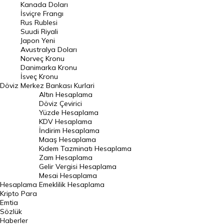
Kanada Doları
Frank Kuru
İsviçre Frangı
Riyal Kuru
Rus Rublesi
Suudi Riyali
Avustralya Doları
Japon Yeni
Avustralya Doları
Danimarka Kronu Kuru
Norveç Kronu
Danimarka Kronu
Kanada Doları Kuru
İsveç Kronu
Döviz
Merkez Bankası Kurlari
Norveç Kronu Kuru
Altın Hesaplama
İsveç Kronu Kuru
Döviz Çevirici
Yüzde Hesaplama
Japon Yeni Kuru
KDV Hesaplama
İndirim Hesaplama
Serbest Piyasa Döviz Kurları
Maaş Hesaplama
Kıdem Tazminatı Hesaplama
Merkez Bankası Döviz Kurları
Zam Hesaplama
Gelir Vergisi Hesaplama
ALTIN
Mesai Hesaplama
Hesaplama
Emeklilik Hesaplama
Altın Fiyatları
Kripto Para
Emtia
Gram Altın Fiyatı
Sözlük
Çeyrek Altın Fiyatı
Haberler