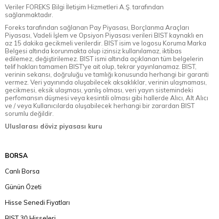
Veriler FOREKS Bilgi İletişim Hizmetleri A.Ş. tarafından
sağlanmaktadır.
Foreks tarafından sağlanan Pay Piyasası, Borçlanma Araçları
Piyasası, Vadeli İşlem ve Opsiyon Piyasası verileri BIST kaynaklı en
az 15 dakika gecikmeli verilerdir. BIST isim ve logosu Koruma Marka
Belgesi altında korunmakta olup izinsiz kullanılamaz, iktibas
edilemez, değiştirilemez. BIST ismi altında açıklanan tüm belgelerin
telif hakları tamamen BIST'ye ait olup, tekrar yayınlanamaz. BIST,
verinin sekansı, doğruluğu ve tamlığı konusunda herhangi bir garanti
vermez. Veri yayınında oluşabilecek aksaklıklar, verinin ulaşmaması,
gecikmesi, eksik ulaşması, yanlış olması, veri yayın sistemindeki
perfomansın düşmesi veya kesintili olması gibi hallerde Alıcı, Alt Alıcı
ve / veya Kullanıcılarda oluşabilecek herhangi bir zarardan BIST
sorumlu değildir.
Uluslarası döviz piyasası kuru
BORSA
Canlı Borsa
Günün Özeti
Hisse Senedi Fiyatları
BIST 30 Hisseleri