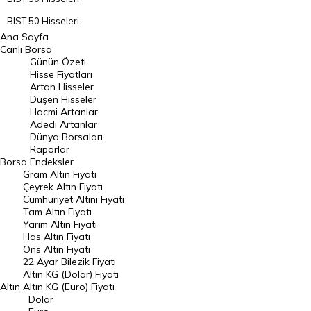
BIST 50 Hisseleri
Ana Sayfa
BIST 100 Hisseleri
Canlı Borsa
Günün Özeti
En Çok Artan Hisseler
Hisse Fiyatları
Artan Hisseler
En Çok Düşen Hisseler
Düşen Hisseler
Hacmi Artanlar
Hacmi Artanlar
Adedi Artanlar
Geçmiş Kapanışlar
Dünya Borsaları
Raporlar
Dünya Borsaları
Borsa
Endeksler
Gram Altın Fiyatı
Raporlar
Çeyrek Altın Fiyatı
Endeksler
Cumhuriyet Altını Fiyatı
Tam Altın Fiyatı
Yarım Altın Fiyatı
DÖVİZ
Has Altın Fiyatı
Ons Altın Fiyatı
Döviz Kuru
22 Ayar Bilezik Fiyatı
Dolar Kuru
Altın KG (Dolar) Fiyatı
Altın
Altın KG (Euro) Fiyatı
Euro Kuru
Dolar