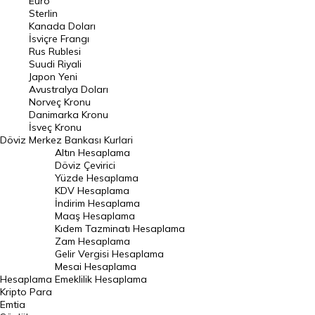
Euro
Pound Kuru
Sterlin
Kanada Doları
Frank Kuru
İsviçre Frangı
Riyal Kuru
Rus Rublesi
Suudi Riyali
Avustralya Doları
Japon Yeni
Avustralya Doları
Danimarka Kronu Kuru
Norveç Kronu
Danimarka Kronu
Kanada Doları Kuru
İsveç Kronu
Döviz
Merkez Bankası Kurlari
Norveç Kronu Kuru
Altın Hesaplama
İsveç Kronu Kuru
Döviz Çevirici
Yüzde Hesaplama
Japon Yeni Kuru
KDV Hesaplama
İndirim Hesaplama
Serbest Piyasa Döviz Kurları
Maaş Hesaplama
Kıdem Tazminatı Hesaplama
Merkez Bankası Döviz Kurları
Zam Hesaplama
Gelir Vergisi Hesaplama
ALTIN
Mesai Hesaplama
Hesaplama
Emeklilik Hesaplama
Altın Fiyatları
Kripto Para
Emtia
Gram Altın Fiyatı