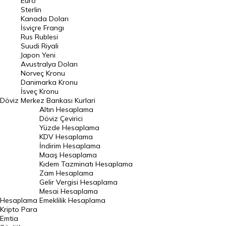
Euro
Pound Kuru
Sterlin
Kanada Doları
Frank Kuru
İsviçre Frangı
Riyal Kuru
Rus Rublesi
Suudi Riyali
Avustralya Doları
Japon Yeni
Avustralya Doları
Danimarka Kronu Kuru
Norveç Kronu
Danimarka Kronu
Kanada Doları Kuru
İsveç Kronu
Döviz
Merkez Bankası Kurlari
Norveç Kronu Kuru
Altın Hesaplama
İsveç Kronu Kuru
Döviz Çevirici
Yüzde Hesaplama
Japon Yeni Kuru
KDV Hesaplama
İndirim Hesaplama
Serbest Piyasa Döviz Kurları
Maaş Hesaplama
Kıdem Tazminatı Hesaplama
Merkez Bankası Döviz Kurları
Zam Hesaplama
Gelir Vergisi Hesaplama
ALTIN
Mesai Hesaplama
Hesaplama
Emeklilik Hesaplama
Altın Fiyatları
Kripto Para
Emtia
Gram Altın Fiyatı