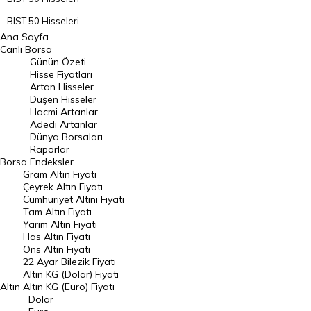
BIST 50 Hisseleri
Ana Sayfa
BIST 100 Hisseleri
Canlı Borsa
Günün Özeti
En Çok Artan Hisseler
Hisse Fiyatları
Artan Hisseler
En Çok Düşen Hisseler
Düşen Hisseler
Hacmi Artanlar
Hacmi Artanlar
Adedi Artanlar
Geçmiş Kapanışlar
Dünya Borsaları
Raporlar
Dünya Borsaları
Borsa
Endeksler
Gram Altın Fiyatı
Raporlar
Çeyrek Altın Fiyatı
Endeksler
Cumhuriyet Altını Fiyatı
Tam Altın Fiyatı
Yarım Altın Fiyatı
DÖVİZ
Has Altın Fiyatı
Ons Altın Fiyatı
Döviz Kuru
22 Ayar Bilezik Fiyatı
Dolar Kuru
Altın KG (Dolar) Fiyatı
Altın
Altın KG (Euro) Fiyatı
Euro Kuru
Dolar