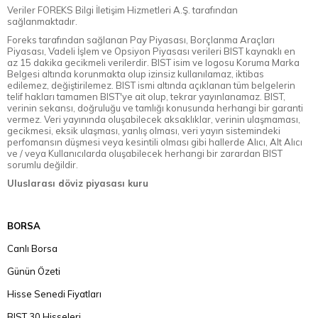
Veriler FOREKS Bilgi İletişim Hizmetleri A.Ş. tarafından
sağlanmaktadır.
Foreks tarafından sağlanan Pay Piyasası, Borçlanma Araçları
Piyasası, Vadeli İşlem ve Opsiyon Piyasası verileri BIST kaynaklı en
az 15 dakika gecikmeli verilerdir. BIST isim ve logosu Koruma Marka
Belgesi altında korunmakta olup izinsiz kullanılamaz, iktibas
edilemez, değiştirilemez. BIST ismi altında açıklanan tüm belgelerin
telif hakları tamamen BIST'ye ait olup, tekrar yayınlanamaz. BIST,
verinin sekansı, doğruluğu ve tamlığı konusunda herhangi bir garanti
vermez. Veri yayınında oluşabilecek aksaklıklar, verinin ulaşmaması,
gecikmesi, eksik ulaşması, yanlış olması, veri yayın sistemindeki
perfomansın düşmesi veya kesintili olması gibi hallerde Alıcı, Alt Alıcı
ve / veya Kullanıcılarda oluşabilecek herhangi bir zarardan BIST
sorumlu değildir.
Uluslarası döviz piyasası kuru
BORSA
Canlı Borsa
Günün Özeti
Hisse Senedi Fiyatları
BIST 30 Hisseleri