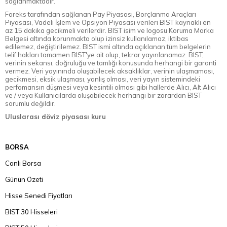
sağlanmaktadır.
Foreks tarafından sağlanan Pay Piyasası, Borçlanma Araçları
Piyasası, Vadeli İşlem ve Opsiyon Piyasası verileri BIST kaynaklı en
az 15 dakika gecikmeli verilerdir. BIST isim ve logosu Koruma Marka
Belgesi altında korunmakta olup izinsiz kullanılamaz, iktibas
edilemez, değiştirilemez. BIST ismi altında açıklanan tüm belgelerin
telif hakları tamamen BIST'ye ait olup, tekrar yayınlanamaz. BIST,
verinin sekansı, doğruluğu ve tamlığı konusunda herhangi bir garanti
vermez. Veri yayınında oluşabilecek aksaklıklar, verinin ulaşmaması,
gecikmesi, eksik ulaşması, yanlış olması, veri yayın sistemindeki
perfomansın düşmesi veya kesintili olması gibi hallerde Alıcı, Alt Alıcı
ve / veya Kullanıcılarda oluşabilecek herhangi bir zarardan BIST
sorumlu değildir.
Uluslarası döviz piyasası kuru
BORSA
Canlı Borsa
Günün Özeti
Hisse Senedi Fiyatları
BIST 30 Hisseleri