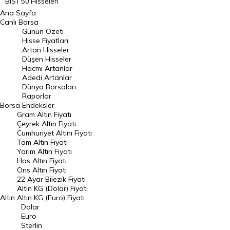
BIST 50 Hisseleri
Ana Sayfa
BIST 100 Hisseleri
Canlı Borsa
Günün Özeti
En Çok Artan Hisseler
Hisse Fiyatları
Artan Hisseler
En Çok Düşen Hisseler
Düşen Hisseler
Hacmi Artanlar
Hacmi Artanlar
Adedi Artanlar
Geçmiş Kapanışlar
Dünya Borsaları
Raporlar
Dünya Borsaları
Borsa
Endeksler
Gram Altın Fiyatı
Raporlar
Çeyrek Altın Fiyatı
Endeksler
Cumhuriyet Altını Fiyatı
Tam Altın Fiyatı
Yarım Altın Fiyatı
DÖVİZ
Has Altın Fiyatı
Ons Altın Fiyatı
Döviz Kuru
22 Ayar Bilezik Fiyatı
Dolar Kuru
Altın KG (Dolar) Fiyatı
Altın
Altın KG (Euro) Fiyatı
Euro Kuru
Dolar
Euro
Pound Kuru
Sterlin