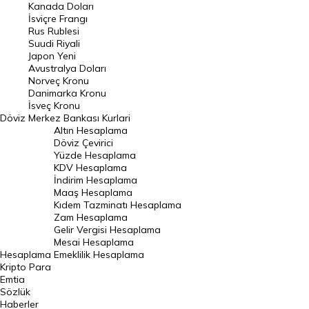
Kanada Doları
Frank Kuru
İsviçre Frangı
Riyal Kuru
Rus Rublesi
Suudi Riyali
Avustralya Doları
Japon Yeni
Avustralya Doları
Danimarka Kronu Kuru
Norveç Kronu
Danimarka Kronu
Kanada Doları Kuru
İsveç Kronu
Döviz
Merkez Bankası Kurlari
Norveç Kronu Kuru
Altın Hesaplama
İsveç Kronu Kuru
Döviz Çevirici
Yüzde Hesaplama
Japon Yeni Kuru
KDV Hesaplama
İndirim Hesaplama
Serbest Piyasa Döviz Kurları
Maaş Hesaplama
Kıdem Tazminatı Hesaplama
Merkez Bankası Döviz Kurları
Zam Hesaplama
Gelir Vergisi Hesaplama
ALTIN
Mesai Hesaplama
Hesaplama
Emeklilik Hesaplama
Altın Fiyatları
Kripto Para
Emtia
Gram Altın Fiyatı
Sözlük
Çeyrek Altın Fiyatı
Haberler