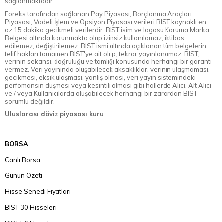
sağlanmaktadır.
Foreks tarafından sağlanan Pay Piyasası, Borçlanma Araçları
Piyasası, Vadeli İşlem ve Opsiyon Piyasası verileri BIST kaynaklı en
az 15 dakika gecikmeli verilerdir. BIST isim ve logosu Koruma Marka
Belgesi altında korunmakta olup izinsiz kullanılamaz, iktibas
edilemez, değiştirilemez. BIST ismi altında açıklanan tüm belgelerin
telif hakları tamamen BIST'ye ait olup, tekrar yayınlanamaz. BIST,
verinin sekansı, doğruluğu ve tamlığı konusunda herhangi bir garanti
vermez. Veri yayınında oluşabilecek aksaklıklar, verinin ulaşmaması,
gecikmesi, eksik ulaşması, yanlış olması, veri yayın sistemindeki
perfomansın düşmesi veya kesintili olması gibi hallerde Alıcı, Alt Alıcı
ve / veya Kullanıcılarda oluşabilecek herhangi bir zarardan BIST
sorumlu değildir.
Uluslarası döviz piyasası kuru
BORSA
Canlı Borsa
Günün Özeti
Hisse Senedi Fiyatları
BIST 30 Hisseleri