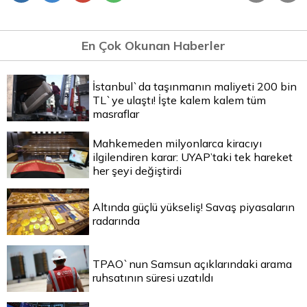
En Çok Okunan Haberler
İstanbul`da taşınmanın maliyeti 200 bin
TL`ye ulaştı! İşte kalem kalem tüm
masraflar
Mahkemeden milyonlarca kiracıyı
ilgilendiren karar: UYAP’taki tek hareket
her şeyi değiştirdi
Altında güçlü yükseliş! Savaş piyasaların
radarında
TPAO`nun Samsun açıklarındaki arama
ruhsatının süresi uzatıldı