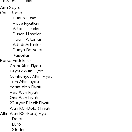
BIST 50 Hisseleri
Ana Sayfa
BIST 100 Hisseleri
Canlı Borsa
Günün Özeti
En Çok Artan Hisseler
Hisse Fiyatları
Artan Hisseler
En Çok Düşen Hisseler
Düşen Hisseler
Hacmi Artanlar
Hacmi Artanlar
Adedi Artanlar
Geçmiş Kapanışlar
Dünya Borsaları
Raporlar
Dünya Borsaları
Borsa
Endeksler
Gram Altın Fiyatı
Raporlar
Çeyrek Altın Fiyatı
Endeksler
Cumhuriyet Altını Fiyatı
Tam Altın Fiyatı
Yarım Altın Fiyatı
DÖVİZ
Has Altın Fiyatı
Ons Altın Fiyatı
Döviz Kuru
22 Ayar Bilezik Fiyatı
Dolar Kuru
Altın KG (Dolar) Fiyatı
Altın
Altın KG (Euro) Fiyatı
Euro Kuru
Dolar
Euro
Pound Kuru
Sterlin