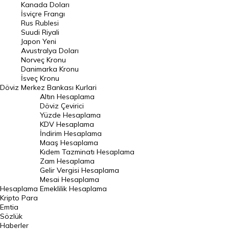
Kanada Doları
Frank Kuru
İsviçre Frangı
Riyal Kuru
Rus Rublesi
Suudi Riyali
Avustralya Doları
Japon Yeni
Avustralya Doları
Danimarka Kronu Kuru
Norveç Kronu
Danimarka Kronu
Kanada Doları Kuru
İsveç Kronu
Döviz
Merkez Bankası Kurlari
Norveç Kronu Kuru
Altın Hesaplama
İsveç Kronu Kuru
Döviz Çevirici
Yüzde Hesaplama
Japon Yeni Kuru
KDV Hesaplama
İndirim Hesaplama
Serbest Piyasa Döviz Kurları
Maaş Hesaplama
Kıdem Tazminatı Hesaplama
Merkez Bankası Döviz Kurları
Zam Hesaplama
Gelir Vergisi Hesaplama
ALTIN
Mesai Hesaplama
Hesaplama
Emeklilik Hesaplama
Altın Fiyatları
Kripto Para
Emtia
Gram Altın Fiyatı
Sözlük
Çeyrek Altın Fiyatı
Haberler