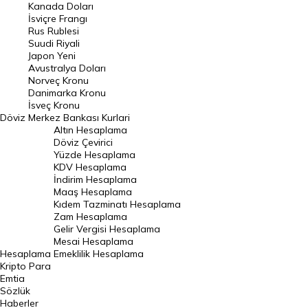
Kanada Doları
Frank Kuru
İsviçre Frangı
Riyal Kuru
Rus Rublesi
Suudi Riyali
Avustralya Doları
Japon Yeni
Avustralya Doları
Danimarka Kronu Kuru
Norveç Kronu
Danimarka Kronu
Kanada Doları Kuru
İsveç Kronu
Döviz
Merkez Bankası Kurlari
Norveç Kronu Kuru
Altın Hesaplama
İsveç Kronu Kuru
Döviz Çevirici
Yüzde Hesaplama
Japon Yeni Kuru
KDV Hesaplama
İndirim Hesaplama
Serbest Piyasa Döviz Kurları
Maaş Hesaplama
Kıdem Tazminatı Hesaplama
Merkez Bankası Döviz Kurları
Zam Hesaplama
Gelir Vergisi Hesaplama
ALTIN
Mesai Hesaplama
Hesaplama
Emeklilik Hesaplama
Altın Fiyatları
Kripto Para
Emtia
Gram Altın Fiyatı
Sözlük
Çeyrek Altın Fiyatı
Haberler