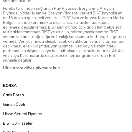
sağlanmaktadır.
Foreks tarafından sağlanan Pay Piyasası, Borçlanma Araçları
Piyasası, Vadeli İşlem ve Opsiyon Piyasası verileri BIST kaynaklı en
az 15 dakika gecikmeli verilerdir. BIST isim ve logosu Koruma Marka
Belgesi altında korunmakta olup izinsiz kullanılamaz, iktibas
edilemez, değiştirilemez. BIST ismi altında açıklanan tüm belgelerin
telif hakları tamamen BIST'ye ait olup, tekrar yayınlanamaz. BIST,
verinin sekansı, doğruluğu ve tamlığı konusunda herhangi bir garanti
vermez. Veri yayınında oluşabilecek aksaklıklar, verinin ulaşmaması,
gecikmesi, eksik ulaşması, yanlış olması, veri yayın sistemindeki
perfomansın düşmesi veya kesintili olması gibi hallerde Alıcı, Alt Alıcı
ve / veya Kullanıcılarda oluşabilecek herhangi bir zarardan BIST
sorumlu değildir.
Uluslarası döviz piyasası kuru
BORSA
Canlı Borsa
Günün Özeti
Hisse Senedi Fiyatları
BIST 30 Hisseleri