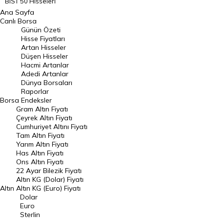
BIST 50 Hisseleri
Ana Sayfa
BIST 100 Hisseleri
Canlı Borsa
Günün Özeti
En Çok Artan Hisseler
Hisse Fiyatları
Artan Hisseler
En Çok Düşen Hisseler
Düşen Hisseler
Hacmi Artanlar
Hacmi Artanlar
Adedi Artanlar
Geçmiş Kapanışlar
Dünya Borsaları
Raporlar
Dünya Borsaları
Borsa
Endeksler
Gram Altın Fiyatı
Raporlar
Çeyrek Altın Fiyatı
Endeksler
Cumhuriyet Altını Fiyatı
Tam Altın Fiyatı
Yarım Altın Fiyatı
DÖVİZ
Has Altın Fiyatı
Ons Altın Fiyatı
Döviz Kuru
22 Ayar Bilezik Fiyatı
Dolar Kuru
Altın KG (Dolar) Fiyatı
Altın
Altın KG (Euro) Fiyatı
Euro Kuru
Dolar
Euro
Pound Kuru
Sterlin