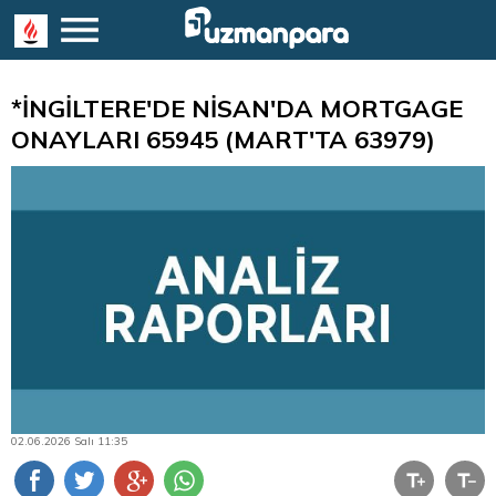
*İNGİLTERE'DE NİSAN'DA MORTGAGE
ONAYLARI 65945 (MART'TA 63979)
02.06.2026 Salı 11:35