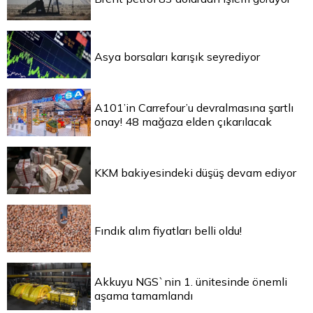
Asya borsaları karışık seyrediyor
A101’in Carrefour’u devralmasına şartlı
onay! 48 mağaza elden çıkarılacak
KKM bakiyesindeki düşüş devam ediyor
Fındık alım fiyatları belli oldu!
Akkuyu NGS`nin 1. ünitesinde önemli
aşama tamamlandı