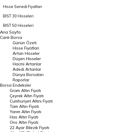
Hisse Senedi Fiyatları
BIST 30 Hisseleri
BIST 50 Hisseleri
Ana Sayfa
BIST 100 Hisseleri
Canlı Borsa
Günün Özeti
En Çok Artan Hisseler
Hisse Fiyatları
Artan Hisseler
En Çok Düşen Hisseler
Düşen Hisseler
Hacmi Artanlar
Hacmi Artanlar
Adedi Artanlar
Geçmiş Kapanışlar
Dünya Borsaları
Raporlar
Dünya Borsaları
Borsa
Endeksler
Gram Altın Fiyatı
Raporlar
Çeyrek Altın Fiyatı
Endeksler
Cumhuriyet Altını Fiyatı
Tam Altın Fiyatı
Yarım Altın Fiyatı
DÖVİZ
Has Altın Fiyatı
Ons Altın Fiyatı
Döviz Kuru
22 Ayar Bilezik Fiyatı
Dolar Kuru