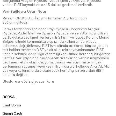
Borçlanma Araçları Piyasası, Vadeli İşlem ve Opsiyon Piyasası
verileri BIST kaynaklı en az 15 dakika gecikmeli verilerdir.
Veri Sağlayıcı Uyarı Notu
Veriler FOREKS Bilgi İletişim Hizmetleri A.Ş. tarafından
sağlanmaktadır.
Foreks tarafından sağlanan Pay Piyasası, Borçlanma Araçları
Piyasası, Vadeli İşlem ve Opsiyon Piyasası verileri BIST kaynaklı en
az 15 dakika gecikmeli verilerdir. BIST isim ve logosu Koruma Marka
Belgesi altında korunmakta olup izinsiz kullanılamaz, iktibas
edilemez, değiştirilemez. BIST ismi altında açıklanan tüm belgelerin
telif hakları tamamen BIST'ye ait olup, tekrar yayınlanamaz. BIST,
verinin sekansı, doğruluğu ve tamlığı konusunda herhangi bir garanti
vermez. Veri yayınında oluşabilecek aksaklıklar, verinin ulaşmaması,
gecikmesi, eksik ulaşması, yanlış olması, veri yayın sistemindeki
perfomansın düşmesi veya kesintili olması gibi hallerde Alıcı, Alt Alıcı
ve / veya Kullanıcılarda oluşabilecek herhangi bir zarardan BIST
sorumlu değildir.
Uluslarası döviz piyasası kuru
BORSA
Canlı Borsa
Günün Özeti