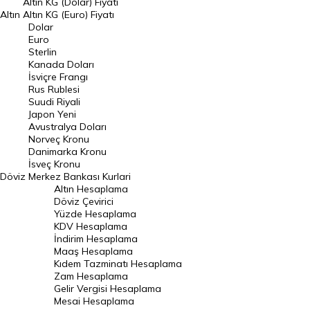
Altın KG (Dolar) Fiyatı
Altın
Altın KG (Euro) Fiyatı
Euro Kuru
Dolar
Euro
Pound Kuru
Sterlin
Kanada Doları
Frank Kuru
İsviçre Frangı
Riyal Kuru
Rus Rublesi
Suudi Riyali
Avustralya Doları
Japon Yeni
Avustralya Doları
Danimarka Kronu Kuru
Norveç Kronu
Danimarka Kronu
Kanada Doları Kuru
İsveç Kronu
Döviz
Merkez Bankası Kurlari
Norveç Kronu Kuru
Altın Hesaplama
İsveç Kronu Kuru
Döviz Çevirici
Yüzde Hesaplama
Japon Yeni Kuru
KDV Hesaplama
İndirim Hesaplama
Serbest Piyasa Döviz Kurları
Maaş Hesaplama
Kıdem Tazminatı Hesaplama
Merkez Bankası Döviz Kurları
Zam Hesaplama
Gelir Vergisi Hesaplama
ALTIN
Mesai Hesaplama