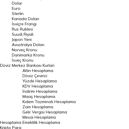
Euro Kuru
Dolar
Euro
Pound Kuru
Sterlin
Kanada Doları
Frank Kuru
İsviçre Frangı
Riyal Kuru
Rus Rublesi
Suudi Riyali
Avustralya Doları
Japon Yeni
Avustralya Doları
Danimarka Kronu Kuru
Norveç Kronu
Danimarka Kronu
Kanada Doları Kuru
İsveç Kronu
Döviz
Merkez Bankası Kurlari
Norveç Kronu Kuru
Altın Hesaplama
İsveç Kronu Kuru
Döviz Çevirici
Yüzde Hesaplama
Japon Yeni Kuru
KDV Hesaplama
İndirim Hesaplama
Serbest Piyasa Döviz Kurları
Maaş Hesaplama
Kıdem Tazminatı Hesaplama
Merkez Bankası Döviz Kurları
Zam Hesaplama
Gelir Vergisi Hesaplama
ALTIN
Mesai Hesaplama
Hesaplama
Emeklilik Hesaplama
Altın Fiyatları
Kripto Para