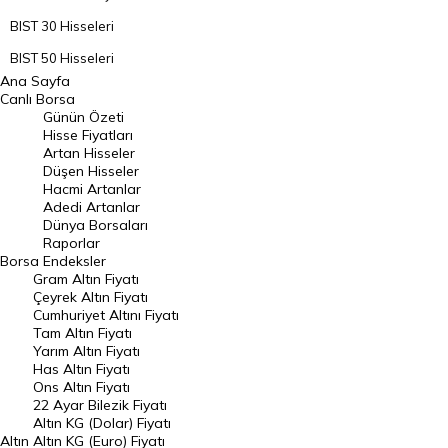
BIST 30 Hisseleri
BIST 50 Hisseleri
Ana Sayfa
BIST 100 Hisseleri
Canlı Borsa
Günün Özeti
En Çok Artan Hisseler
Hisse Fiyatları
Artan Hisseler
En Çok Düşen Hisseler
Düşen Hisseler
Hacmi Artanlar
Hacmi Artanlar
Adedi Artanlar
Geçmiş Kapanışlar
Dünya Borsaları
Raporlar
Dünya Borsaları
Borsa
Endeksler
Gram Altın Fiyatı
Raporlar
Çeyrek Altın Fiyatı
Endeksler
Cumhuriyet Altını Fiyatı
Tam Altın Fiyatı
Yarım Altın Fiyatı
DÖVİZ
Has Altın Fiyatı
Ons Altın Fiyatı
Döviz Kuru
22 Ayar Bilezik Fiyatı
Dolar Kuru
Altın KG (Dolar) Fiyatı
Altın
Altın KG (Euro) Fiyatı