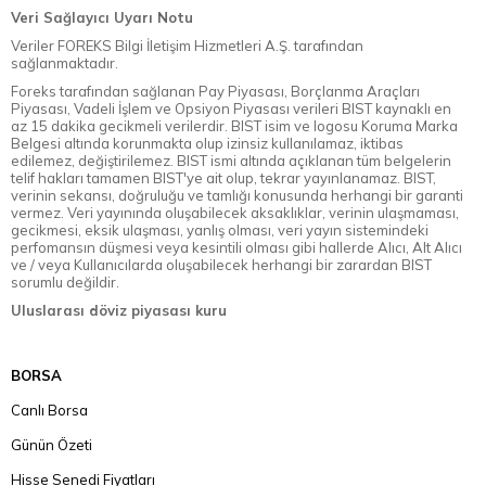
Veri Sağlayıcı Uyarı Notu
Veriler FOREKS Bilgi İletişim Hizmetleri A.Ş. tarafından
sağlanmaktadır.
Foreks tarafından sağlanan Pay Piyasası, Borçlanma Araçları
Piyasası, Vadeli İşlem ve Opsiyon Piyasası verileri BIST kaynaklı en
az 15 dakika gecikmeli verilerdir. BIST isim ve logosu Koruma Marka
Belgesi altında korunmakta olup izinsiz kullanılamaz, iktibas
edilemez, değiştirilemez. BIST ismi altında açıklanan tüm belgelerin
telif hakları tamamen BIST'ye ait olup, tekrar yayınlanamaz. BIST,
verinin sekansı, doğruluğu ve tamlığı konusunda herhangi bir garanti
vermez. Veri yayınında oluşabilecek aksaklıklar, verinin ulaşmaması,
gecikmesi, eksik ulaşması, yanlış olması, veri yayın sistemindeki
perfomansın düşmesi veya kesintili olması gibi hallerde Alıcı, Alt Alıcı
ve / veya Kullanıcılarda oluşabilecek herhangi bir zarardan BIST
sorumlu değildir.
Uluslarası döviz piyasası kuru
BORSA
Canlı Borsa
Günün Özeti
Hisse Senedi Fiyatları