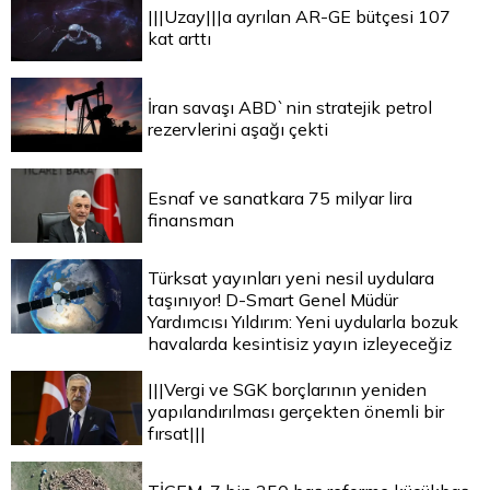
|||Uzay|||a ayrılan AR-GE bütçesi 107
kat arttı
İran savaşı ABD`nin stratejik petrol
rezervlerini aşağı çekti
Esnaf ve sanatkara 75 milyar lira
finansman
Türksat yayınları yeni nesil uydulara
taşınıyor! D-Smart Genel Müdür
Yardımcısı Yıldırım: Yeni uydularla bozuk
havalarda kesintisiz yayın izleyeceğiz
|||Vergi ve SGK borçlarının yeniden
yapılandırılması gerçekten önemli bir
fırsat|||