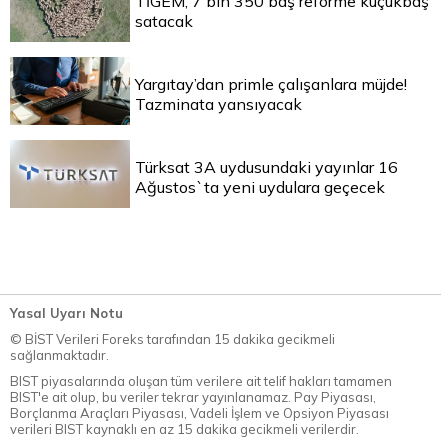
TİGEM, 7 bin 350 baş reforme küçükbaş
satacak
Yargıtay’dan primle çalışanlara müjde!
Tazminata yansıyacak
Türksat 3A uydusundaki yayınlar 16
Ağustos`ta yeni uydulara geçecek
Yasal Uyarı Notu
© BİST Verileri Foreks tarafından 15 dakika gecikmeli
sağlanmaktadır.
BIST piyasalarında oluşan tüm verilere ait telif hakları tamamen
BIST'e ait olup, bu veriler tekrar yayınlanamaz. Pay Piyasası,
Borçlanma Araçları Piyasası, Vadeli İşlem ve Opsiyon Piyasası
verileri BIST kaynaklı en az 15 dakika gecikmeli verilerdir.