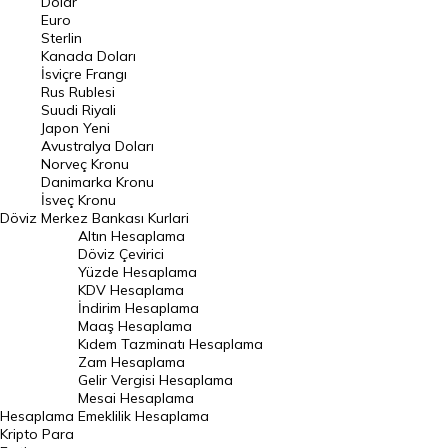
Dolar
Euro
Pound Kuru
Sterlin
Kanada Doları
Frank Kuru
İsviçre Frangı
Riyal Kuru
Rus Rublesi
Suudi Riyali
Avustralya Doları
Japon Yeni
Avustralya Doları
Danimarka Kronu Kuru
Norveç Kronu
Danimarka Kronu
Kanada Doları Kuru
İsveç Kronu
Döviz
Merkez Bankası Kurlari
Norveç Kronu Kuru
Altın Hesaplama
İsveç Kronu Kuru
Döviz Çevirici
Yüzde Hesaplama
Japon Yeni Kuru
KDV Hesaplama
İndirim Hesaplama
Serbest Piyasa Döviz Kurları
Maaş Hesaplama
Kıdem Tazminatı Hesaplama
Merkez Bankası Döviz Kurları
Zam Hesaplama
Gelir Vergisi Hesaplama
ALTIN
Mesai Hesaplama
Hesaplama
Emeklilik Hesaplama
Altın Fiyatları
Kripto Para