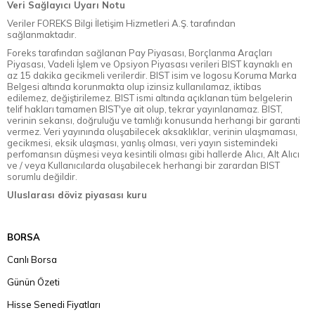
Veri Sağlayıcı Uyarı Notu
Veriler FOREKS Bilgi İletişim Hizmetleri A.Ş. tarafından
sağlanmaktadır.
Foreks tarafından sağlanan Pay Piyasası, Borçlanma Araçları
Piyasası, Vadeli İşlem ve Opsiyon Piyasası verileri BIST kaynaklı en
az 15 dakika gecikmeli verilerdir. BIST isim ve logosu Koruma Marka
Belgesi altında korunmakta olup izinsiz kullanılamaz, iktibas
edilemez, değiştirilemez. BIST ismi altında açıklanan tüm belgelerin
telif hakları tamamen BIST'ye ait olup, tekrar yayınlanamaz. BIST,
verinin sekansı, doğruluğu ve tamlığı konusunda herhangi bir garanti
vermez. Veri yayınında oluşabilecek aksaklıklar, verinin ulaşmaması,
gecikmesi, eksik ulaşması, yanlış olması, veri yayın sistemindeki
perfomansın düşmesi veya kesintili olması gibi hallerde Alıcı, Alt Alıcı
ve / veya Kullanıcılarda oluşabilecek herhangi bir zarardan BIST
sorumlu değildir.
Uluslarası döviz piyasası kuru
BORSA
Canlı Borsa
Günün Özeti
Hisse Senedi Fiyatları