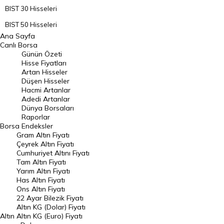
BIST 30 Hisseleri
BIST 50 Hisseleri
Ana Sayfa
BIST 100 Hisseleri
Canlı Borsa
Günün Özeti
En Çok Artan Hisseler
Hisse Fiyatları
Artan Hisseler
En Çok Düşen Hisseler
Düşen Hisseler
Hacmi Artanlar
Hacmi Artanlar
Adedi Artanlar
Geçmiş Kapanışlar
Dünya Borsaları
Raporlar
Dünya Borsaları
Borsa
Endeksler
Gram Altın Fiyatı
Raporlar
Çeyrek Altın Fiyatı
Endeksler
Cumhuriyet Altını Fiyatı
Tam Altın Fiyatı
Yarım Altın Fiyatı
DÖVİZ
Has Altın Fiyatı
Ons Altın Fiyatı
Döviz Kuru
22 Ayar Bilezik Fiyatı
Dolar Kuru
Altın KG (Dolar) Fiyatı
Altın
Altın KG (Euro) Fiyatı
Euro Kuru