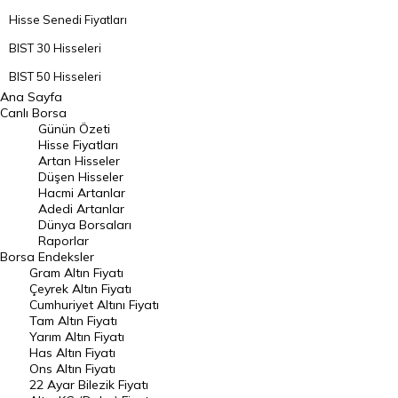
Hisse Senedi Fiyatları
BIST 30 Hisseleri
BIST 50 Hisseleri
Ana Sayfa
BIST 100 Hisseleri
Canlı Borsa
Günün Özeti
En Çok Artan Hisseler
Hisse Fiyatları
Artan Hisseler
En Çok Düşen Hisseler
Düşen Hisseler
Hacmi Artanlar
Hacmi Artanlar
Adedi Artanlar
Geçmiş Kapanışlar
Dünya Borsaları
Raporlar
Dünya Borsaları
Borsa
Endeksler
Gram Altın Fiyatı
Raporlar
Çeyrek Altın Fiyatı
Endeksler
Cumhuriyet Altını Fiyatı
Tam Altın Fiyatı
Yarım Altın Fiyatı
DÖVİZ
Has Altın Fiyatı
Ons Altın Fiyatı
Döviz Kuru
22 Ayar Bilezik Fiyatı
Dolar Kuru