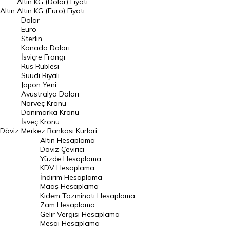
Altın KG (Dolar) Fiyatı
Altın
Altın KG (Euro) Fiyatı
Euro Kuru
Dolar
Euro
Pound Kuru
Sterlin
Kanada Doları
Frank Kuru
İsviçre Frangı
Riyal Kuru
Rus Rublesi
Suudi Riyali
Avustralya Doları
Japon Yeni
Avustralya Doları
Danimarka Kronu Kuru
Norveç Kronu
Danimarka Kronu
Kanada Doları Kuru
İsveç Kronu
Döviz
Merkez Bankası Kurlari
Norveç Kronu Kuru
Altın Hesaplama
İsveç Kronu Kuru
Döviz Çevirici
Yüzde Hesaplama
Japon Yeni Kuru
KDV Hesaplama
İndirim Hesaplama
Serbest Piyasa Döviz Kurları
Maaş Hesaplama
Kıdem Tazminatı Hesaplama
Merkez Bankası Döviz Kurları
Zam Hesaplama
Gelir Vergisi Hesaplama
ALTIN
Mesai Hesaplama