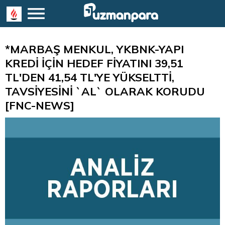
*MARBAŞ MENKUL, YKBNK-YAPI
KREDİ İÇİN HEDEF FİYATINI 39,51
TL'DEN 41,54 TL'YE YÜKSELTTİ,
TAVSİYESİNİ `AL` OLARAK KORUDU
[FNC-NEWS]