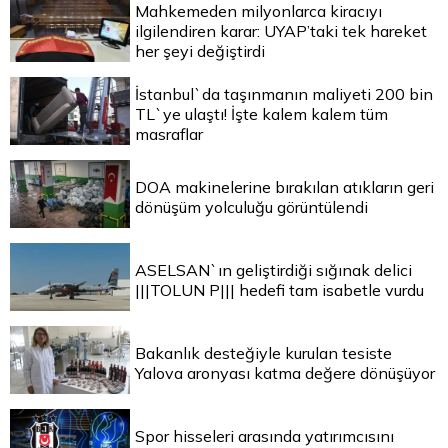
Mahkemeden milyonlarca kiracıyı
ilgilendiren karar: UYAP’taki tek hareket
her şeyi değiştirdi
İstanbul`da taşınmanın maliyeti 200 bin
TL`ye ulaştı! İşte kalem kalem tüm
masraflar
DOA makinelerine bırakılan atıkların geri
dönüşüm yolculuğu görüntülendi
ASELSAN`ın geliştirdiği sığınak delici
|||TOLUN P||| hedefi tam isabetle vurdu
Bakanlık desteğiyle kurulan tesiste
Yalova aronyası katma değere dönüşüyor
Spor hisseleri arasında yatırımcısını