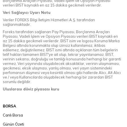
Borçlanma Araçları Piyasası, Vadeli İşlem ve Opsiyon Piyasası
verileri BIST kaynaklı en az 15 dakika gecikmeli verilerdir.
Veri Sağlayıcı Uyarı Notu
Veriler FOREKS Bilgi İletişim Hizmetleri A.Ş. tarafından
sağlanmaktadır.
Foreks tarafından sağlanan Pay Piyasası, Borçlanma Araçları
Piyasası, Vadeli İşlem ve Opsiyon Piyasası verileri BIST kaynaklı en
az 15 dakika gecikmeli verilerdir. BIST isim ve logosu Koruma Marka
Belgesi altında korunmakta olup izinsiz kullanılamaz, iktibas
edilemez, değiştirilemez. BIST ismi altında açıklanan tüm belgelerin
telif hakları tamamen BIST'ye ait olup, tekrar yayınlanamaz. BIST,
verinin sekansı, doğruluğu ve tamlığı konusunda herhangi bir garanti
vermez. Veri yayınında oluşabilecek aksaklıklar, verinin ulaşmaması,
gecikmesi, eksik ulaşması, yanlış olması, veri yayın sistemindeki
perfomansın düşmesi veya kesintili olması gibi hallerde Alıcı, Alt Alıcı
ve / veya Kullanıcılarda oluşabilecek herhangi bir zarardan BIST
sorumlu değildir.
Uluslarası döviz piyasası kuru
BORSA
Canlı Borsa
Günün Özeti