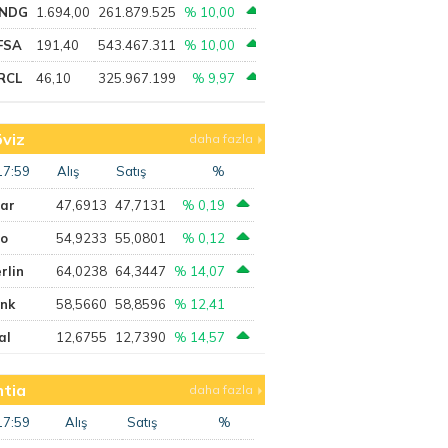
NDG
1.694,00
261.879.525
% 10,00
FSA
191,40
543.467.311
% 10,00
RCL
46,10
325.967.199
% 9,97
viz
daha fazla
17:59
Alış
Satış
%
lar
47,6913
47,7131
% 0,19
ro
54,9233
55,0801
% 0,12
rlin
64,0238
64,3447
% 14,07
ank
58,5660
58,8596
% 12,41
al
12,6755
12,7390
% 14,57
tia
daha fazla
17:59
Alış
Satış
%