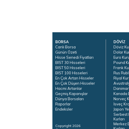
BORSA
DÖVİZ
Canlı Borsa
Döviz Ku
Günün Özeti
Dolar Ku
Hisse Senedi Fiyatları
Euro Kur
BIST 30 Hisseleri
Pound K
BIST 50 Hisseleri
Frank Ku
BIST 100 Hisseleri
Rus Rubl
En Çok Artan Hisseler
Riyal Kur
En Çok Düşen Hisseler
Avustral
Hacmi Artanlar
Danimar
Geçmiş Kapanışlar
Kanada D
Dünya Borsaları
Norveç K
Raporlar
İsveç Kr
Endeksler
Japon Ye
Serbest 
Kurları
Merkez 
Copyright 2026
Kurları