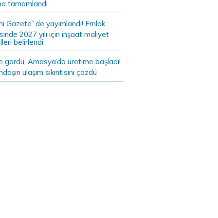
a tamamlandı
i Gazete`de yayımlandı! Emlak
sinde 2027 yılı için inşaat maliyet
leri belirlendi
de gördü, Amasya’da üretime başladı!
daşın ulaşım sıkıntısını çözdü