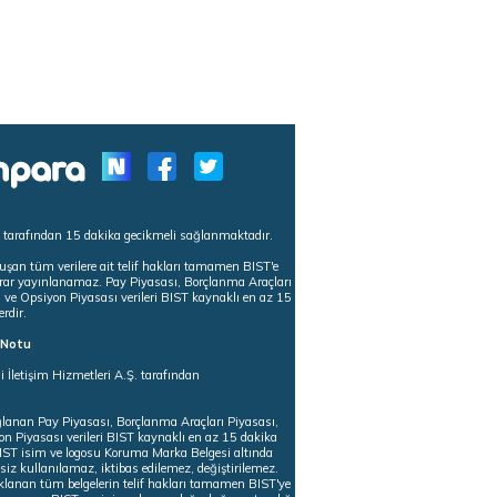
s tarafından 15 dakika gecikmeli sağlanmaktadır.
uşan tüm verilere ait telif hakları tamamen BIST'e
tekrar yayınlanamaz. Pay Piyasası, Borçlanma Araçları
m ve Opsiyon Piyasası verileri BIST kaynaklı en az 15
erdir.
ı Notu
i İletişim Hizmetleri A.Ş. tarafından
ğlanan Pay Piyasası, Borçlanma Araçları Piyasası,
on Piyasası verileri BIST kaynaklı en az 15 dakika
 BIST isim ve logosu Koruma Marka Belgesi altında
iz kullanılamaz, iktibas edilemez, değiştirilemez.
klanan tüm belgelerin telif hakları tamamen BIST'ye