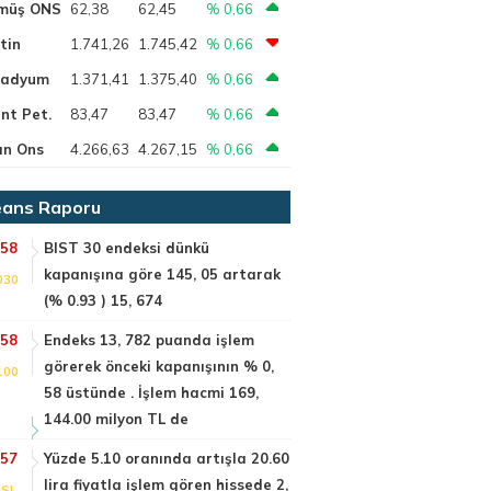
müş ONS
62,38
62,45
% 0,66
tin
1.741,26
1.745,42
% 0,66
ladyum
1.371,41
1.375,40
% 0,66
nt Pet.
83,47
83,47
% 0,66
ın Ons
4.266,63
4.267,15
% 0,66
ans Raporu
:58
BIST 30 endeksi dünkü
kapanışına göre 145, 05 artarak
030
(% 0.93 ) 15, 674
:58
Endeks 13, 782 puanda işlem
görerek önceki kapanışının % 0,
100
58 üstünde . İşlem hacmi 169,
144.00 milyon TL de
:57
Yüzde 5.10 oranında artışla 20.60
lira fiyatla işlem gören hissede 2,
SI