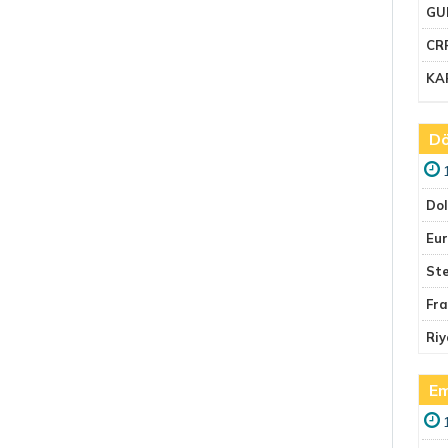
GU
CR
KA
Dö
Do
Eu
Ste
Fr
Riy
Em