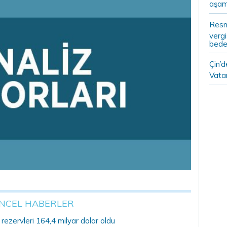
aşam
Resm
vergi
bedel
Çin’
Vatan
NCEL HABERLER
ezervleri 164,4 milyar dolar oldu