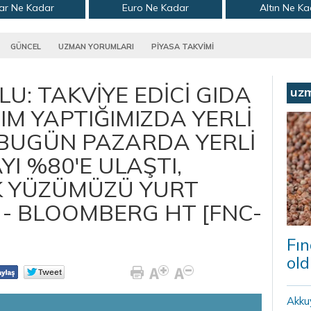
ar Ne Kadar
Euro Ne Kadar
Altın Ne K
GÜNCEL
UZMAN YORUMLARI
PİYASA TAKVİMİ
U: TAKVİYE EDİCİ GIDA
uz
IM YAPTIĞIMIZDA YERLİ
 BUGÜN PAZARDA YERLİ
YI %80'E ULAŞTI,
K YÜZÜMÜZÜ YURT
 - BLOOMBERG HT [FNC-
Fın
old
Akku