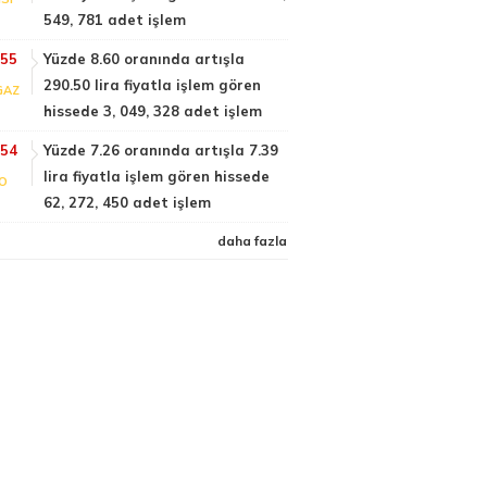
549, 781 adet işlem
:55
Yüzde 8.60 oranında artışla
290.50 lira fiyatla işlem gören
GAZ
hissede 3, 049, 328 adet işlem
:54
Yüzde 7.26 oranında artışla 7.39
lira fiyatla işlem gören hissede
FO
62, 272, 450 adet işlem
daha fazla