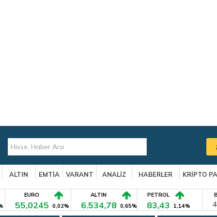
ALTIN
EMTİA
VARANT
ANALİZ
HABERLER
KRİPTO P
EURO
ALTIN
PETROL
55,0245
6.534,78
83,43
4
%
0,02%
0,65%
1,14%