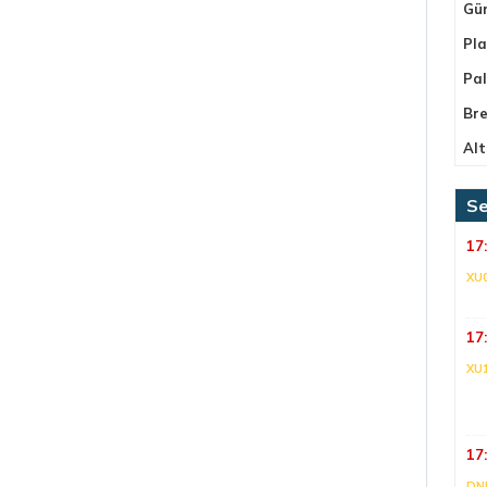
Gü
Pla
Pa
Bre
Alt
Se
17
XU
17
XU
17
DNI