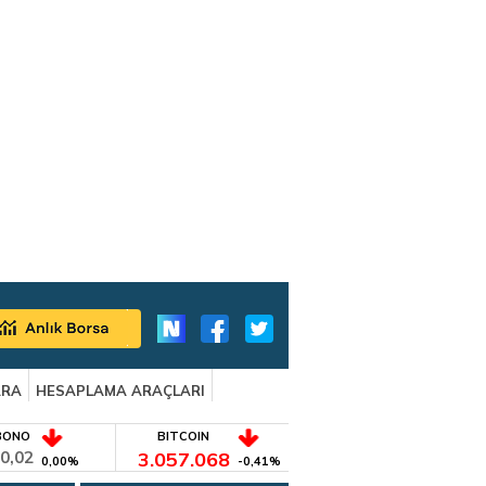
ARA
HESAPLAMA ARAÇLARI
BONO
BITCOIN
0,02
3.057.068
0,00%
-0,41%