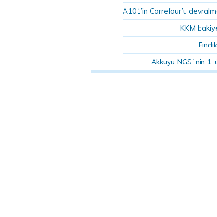
A101’in Carrefour’u devralma
KKM bakiye
Fındık
Akkuyu NGS`nin 1. 