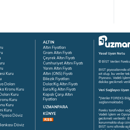
ALTIN
ru
Altın Fiyatları
ru
Gram Altın Fiyatı
Yasal Uyarı Notu
u
Çeyrek Altın Fiyatı
© BİST Verileri Forek
uru
Cumhuriyet Altını Fiyatı
ru
Yarım Altın Fiyatı
BIST piyasalarında ol
esi Kuru
Altın (ONS) Fiyatı
ait olup, bu veriler 
Piyasası, Vadeli İşle
u
Bilezik Fiyatları
dakika gecikmeli veril
ya Doları
Dolar/Kg Altın Fiyatı
ka Kronu Kuru
Euro/Kg Altın Fiyatı
Veri Sağlayıcı Uyar
oları Kuru
Kapalı Çarşı Altın
*(Veriler FOREKS Bilg
Fiyatları
ronu Kuru
sağlanmaktadır)
onu Kuru
UZMANPARA
ni Kuru
Foreks tarafından sa
KÜNYE
Vadeli İşlem ve Opsiy
Piyasa Döviz
gecikmeli verilerdir.
korunmakta olup izins
Bankası Döviz
BIST ismi altında açı