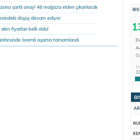
sına şartlı onay! 48 mağaza elden çıkarılacak
BIS
sindeki düşüş devam ediyor
1
 alım fiyatları belli oldu!
ünitesinde önemli aşama tamamlandı
D
Aç
Ö
En
1
BI
AR
RU
KE