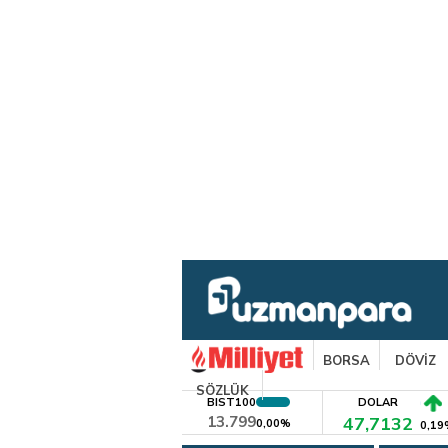
BORSA
DÖVİZ
SÖZLÜK
BIST100
DOLAR
13.799
47,7132
0,00%
0,19