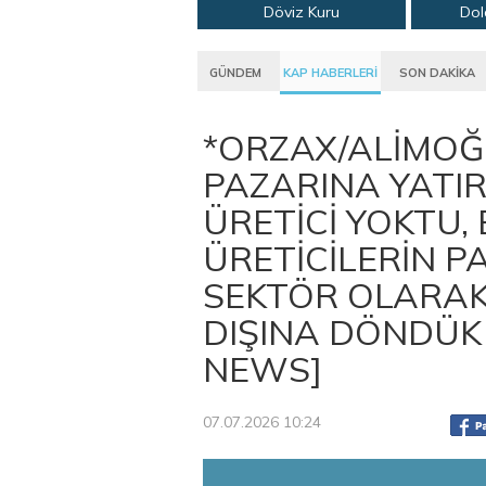
Döviz Kuru
Dol
GÜNDEM
KAP HABERLERİ
SON DAKİKA
*ORZAX/ALİMOĞL
PAZARINA YATIR
ÜRETİCİ YOKTU,
ÜRETİCİLERİN PA
SEKTÖR OLARA
DIŞINA DÖNDÜK
NEWS]
07.07.2026 10:24