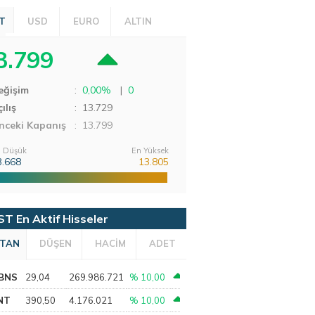
T
USD
EURO
ALTIN
3.799
eğişim
:
0,00%
|
0
ılış
:
13.729
nceki Kapanış
: 13.799
 Düşük
En Yüksek
3.668
13.805
ST En Aktif Hisseler
TAN
DÜŞEN
HACİM
ADET
BNS
29,04
269.986.721
% 10,00
NT
390,50
4.176.021
% 10,00