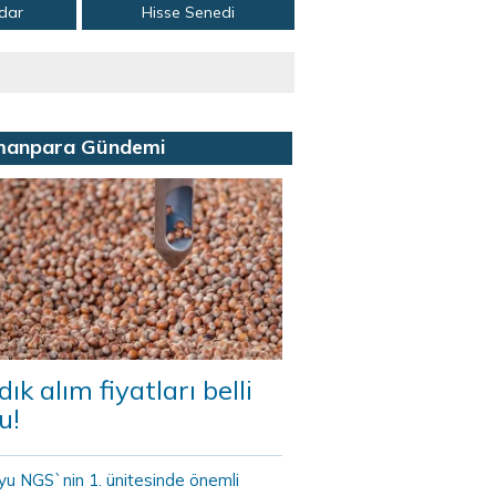
adar
Hisse Senedi
manpara Gündemi
dık alım fiyatları belli
u!
yu NGS`nin 1. ünitesinde önemli