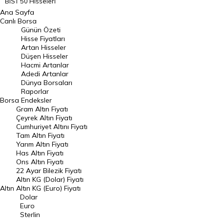
BIST 50 Hisseleri
Ana Sayfa
BIST 100 Hisseleri
Canlı Borsa
Günün Özeti
En Çok Artan Hisseler
Hisse Fiyatları
Artan Hisseler
En Çok Düşen Hisseler
Düşen Hisseler
Hacmi Artanlar
Hacmi Artanlar
Adedi Artanlar
Geçmiş Kapanışlar
Dünya Borsaları
Raporlar
Dünya Borsaları
Borsa
Endeksler
Gram Altın Fiyatı
Raporlar
Çeyrek Altın Fiyatı
Endeksler
Cumhuriyet Altını Fiyatı
Tam Altın Fiyatı
Yarım Altın Fiyatı
DÖVİZ
Has Altın Fiyatı
Ons Altın Fiyatı
Döviz Kuru
22 Ayar Bilezik Fiyatı
Dolar Kuru
Altın KG (Dolar) Fiyatı
Altın
Altın KG (Euro) Fiyatı
Euro Kuru
Dolar
Euro
Pound Kuru
Sterlin