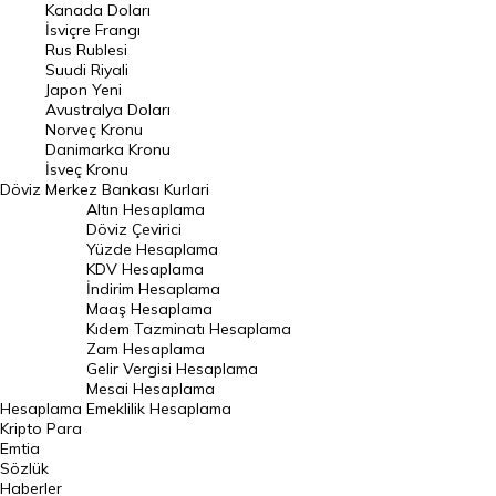
Kanada Doları
Frank Kuru
İsviçre Frangı
Riyal Kuru
Rus Rublesi
Suudi Riyali
Avustralya Doları
Japon Yeni
Avustralya Doları
Danimarka Kronu Kuru
Norveç Kronu
Danimarka Kronu
Kanada Doları Kuru
İsveç Kronu
Döviz
Merkez Bankası Kurlari
Norveç Kronu Kuru
Altın Hesaplama
İsveç Kronu Kuru
Döviz Çevirici
Yüzde Hesaplama
Japon Yeni Kuru
KDV Hesaplama
İndirim Hesaplama
Serbest Piyasa Döviz Kurları
Maaş Hesaplama
Kıdem Tazminatı Hesaplama
Merkez Bankası Döviz Kurları
Zam Hesaplama
Gelir Vergisi Hesaplama
ALTIN
Mesai Hesaplama
Hesaplama
Emeklilik Hesaplama
Altın Fiyatları
Kripto Para
Emtia
Gram Altın Fiyatı
Sözlük
Çeyrek Altın Fiyatı
Haberler