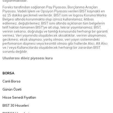
sağlanmaktadır.
Foreks tarafından sağlanan Pay Piyasası, Borçlanma Araçları
Piyasası, Vadeli İşlem ve Opsiyon Piyasası verileri BIST kaynaklı en
az 15 dakika gecikmeli verilerdir. BIST isim ve logosu Koruma Marka
Belgesi altında korunmakta olup izinsiz kullanılamaz, iktibas
edilemez, değiştirilemez. BIST ismi altında açıklanan tüm belgelerin
telif hakları tamamen BIST'ye ait olup, tekrar yayınlanamaz. BIST,
verinin sekansı, doğruluğu ve tamlığı konusunda herhangi bir garanti
vermez. Veri yayınında oluşabilecek aksaklıklar, verinin ulaşmaması,
gecikmesi, eksik ulaşması, yanlış olması, veri yayın sistemindeki
perfomansın düşmesi veya kesintili olması gibi hallerde Alıcı, Alt Alıcı
ve / veya Kullanıcılarda oluşabilecek herhangi bir zarardan BIST
sorumlu değildir.
Uluslarası döviz piyasası kuru
BORSA
Canlı Borsa
Günün Özeti
Hisse Senedi Fiyatları
BIST 30 Hisseleri