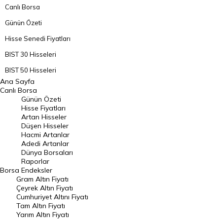
Canlı Borsa
Günün Özeti
Hisse Senedi Fiyatları
BIST 30 Hisseleri
BIST 50 Hisseleri
Ana Sayfa
BIST 100 Hisseleri
Canlı Borsa
Günün Özeti
En Çok Artan Hisseler
Hisse Fiyatları
Artan Hisseler
En Çok Düşen Hisseler
Düşen Hisseler
Hacmi Artanlar
Hacmi Artanlar
Adedi Artanlar
Geçmiş Kapanışlar
Dünya Borsaları
Raporlar
Dünya Borsaları
Borsa
Endeksler
Gram Altın Fiyatı
Raporlar
Çeyrek Altın Fiyatı
Endeksler
Cumhuriyet Altını Fiyatı
Tam Altın Fiyatı
Yarım Altın Fiyatı
DÖVİZ