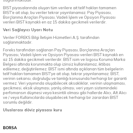
BIST piyasalarında oluşan tüm verilere ait telif hakları tamamen
BIST'e ait olup, bu veriler tekrar yayınlanamaz. Pay Piyasası,
Borçlanma Araçları Piyasası, Vadeli İşlem ve Opsiyon Piyasası
verileri BIST kaynaklı en az 15 dakika gecikmeli verilerdir.
Veri Sağlayıcı Uyarı Notu
Veriler FOREKS Bilgi İletişim Hizmetleri A.Ş. tarafından
sağlanmaktadır.
Foreks tarafından sağlanan Pay Piyasası, Borçlanma Araçları
Piyasası, Vadeli İşlem ve Opsiyon Piyasası verileri BIST kaynaklı en
az 15 dakika gecikmeli verilerdir. BIST isim ve logosu Koruma Marka
Belgesi altında korunmakta olup izinsiz kullanılamaz, iktibas
edilemez, değiştirilemez. BIST ismi altında açıklanan tüm belgelerin
telif hakları tamamen BIST'ye ait olup, tekrar yayınlanamaz. BIST,
verinin sekansı, doğruluğu ve tamlığı konusunda herhangi bir garanti
vermez. Veri yayınında oluşabilecek aksaklıklar, verinin ulaşmaması,
gecikmesi, eksik ulaşması, yanlış olması, veri yayın sistemindeki
perfomansın düşmesi veya kesintili olması gibi hallerde Alıcı, Alt Alıcı
ve / veya Kullanıcılarda oluşabilecek herhangi bir zarardan BIST
sorumlu değildir.
Uluslarası döviz piyasası kuru
BORSA