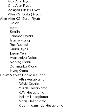
Has Altın Fiyatı
Ons Altın Fiyatı
Döviz Kuru
22 Ayar Bilezik Fiyatı
Dolar Kuru
Altın KG (Dolar) Fiyatı
Altın
Altın KG (Euro) Fiyatı
Euro Kuru
Dolar
Euro
Pound Kuru
Sterlin
Kanada Doları
Frank Kuru
İsviçre Frangı
Riyal Kuru
Rus Rublesi
Suudi Riyali
Avustralya Doları
Japon Yeni
Avustralya Doları
Danimarka Kronu Kuru
Norveç Kronu
Danimarka Kronu
Kanada Doları Kuru
İsveç Kronu
Döviz
Merkez Bankası Kurlari
Norveç Kronu Kuru
Altın Hesaplama
İsveç Kronu Kuru
Döviz Çevirici
Yüzde Hesaplama
Japon Yeni Kuru
KDV Hesaplama
İndirim Hesaplama
Serbest Piyasa Döviz Kurları
Maaş Hesaplama
Kıdem Tazminatı Hesaplama
Merkez Bankası Döviz Kurları