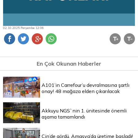
02.10.2025 Perşembe 12:06
En Çok Okunan Haberler
A101’in Carrefour’u devralmasına şartlı
onay! 48 mağaza elden çıkarılacak
Akkuyu NGS`nin 1. ünitesinde önemli
aşama tamamlandı
Çin’de gördü, Amasya’da üretime başladı!