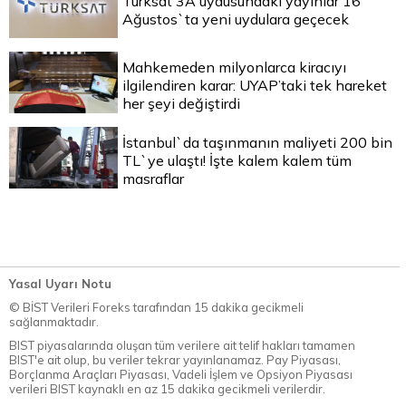
Türksat 3A uydusundaki yayınlar 16
Ağustos`ta yeni uydulara geçecek
Mahkemeden milyonlarca kiracıyı
ilgilendiren karar: UYAP’taki tek hareket
her şeyi değiştirdi
İstanbul`da taşınmanın maliyeti 200 bin
TL`ye ulaştı! İşte kalem kalem tüm
masraflar
Yasal Uyarı Notu
© BİST Verileri Foreks tarafından 15 dakika gecikmeli
sağlanmaktadır.
BIST piyasalarında oluşan tüm verilere ait telif hakları tamamen
BIST'e ait olup, bu veriler tekrar yayınlanamaz. Pay Piyasası,
Borçlanma Araçları Piyasası, Vadeli İşlem ve Opsiyon Piyasası
verileri BIST kaynaklı en az 15 dakika gecikmeli verilerdir.