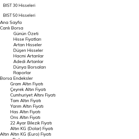
BIST 30 Hisseleri
BIST 50 Hisseleri
Ana Sayfa
BIST 100 Hisseleri
Canlı Borsa
Günün Özeti
En Çok Artan Hisseler
Hisse Fiyatları
Artan Hisseler
En Çok Düşen Hisseler
Düşen Hisseler
Hacmi Artanlar
Hacmi Artanlar
Adedi Artanlar
Geçmiş Kapanışlar
Dünya Borsaları
Raporlar
Dünya Borsaları
Borsa
Endeksler
Gram Altın Fiyatı
Raporlar
Çeyrek Altın Fiyatı
Endeksler
Cumhuriyet Altını Fiyatı
Tam Altın Fiyatı
Yarım Altın Fiyatı
DÖVİZ
Has Altın Fiyatı
Ons Altın Fiyatı
Döviz Kuru
22 Ayar Bilezik Fiyatı
Dolar Kuru
Altın KG (Dolar) Fiyatı
Altın
Altın KG (Euro) Fiyatı
Euro Kuru