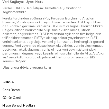
Veri Sağlayıcı Uyarı Notu
Veriler FOREKS Bilgi İletişim Hizmetleri A.Ş. tarafından
sağlanmaktadır.
Foreks tarafından sağlanan Pay Piyasası, Borçlanma Araçları
Piyasası, Vadeli İşlem ve Opsiyon Piyasası verileri BIST kaynaklı en
az 15 dakika gecikmeli verilerdir. BIST isim ve logosu Koruma Marka
Belgesi altında korunmakta olup izinsiz kullanılamaz, iktibas
edilemez, değiştirilemez. BIST ismi altında açıklanan tüm belgelerin
telif hakları tamamen BIST'ye ait olup, tekrar yayınlanamaz. BIST,
verinin sekansı, doğruluğu ve tamlığı konusunda herhangi bir garanti
vermez. Veri yayınında oluşabilecek aksaklıklar, verinin ulaşmaması,
gecikmesi, eksik ulaşması, yanlış olması, veri yayın sistemindeki
perfomansın düşmesi veya kesintili olması gibi hallerde Alıcı, Alt Alıcı
ve / veya Kullanıcılarda oluşabilecek herhangi bir zarardan BIST
sorumlu değildir.
Uluslarası döviz piyasası kuru
BORSA
Canlı Borsa
Günün Özeti
Hisse Senedi Fiyatları