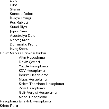
Dolar
Euro
Pound Kuru
Sterlin
Kanada Doları
Frank Kuru
İsviçre Frangı
Riyal Kuru
Rus Rublesi
Suudi Riyali
Avustralya Doları
Japon Yeni
Avustralya Doları
Danimarka Kronu Kuru
Norveç Kronu
Danimarka Kronu
Kanada Doları Kuru
İsveç Kronu
Döviz
Merkez Bankası Kurlari
Norveç Kronu Kuru
Altın Hesaplama
İsveç Kronu Kuru
Döviz Çevirici
Yüzde Hesaplama
Japon Yeni Kuru
KDV Hesaplama
İndirim Hesaplama
Serbest Piyasa Döviz Kurları
Maaş Hesaplama
Kıdem Tazminatı Hesaplama
Merkez Bankası Döviz Kurları
Zam Hesaplama
Gelir Vergisi Hesaplama
ALTIN
Mesai Hesaplama
Hesaplama
Emeklilik Hesaplama
Altın Fiyatları
Kripto Para