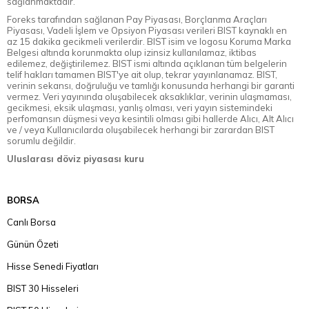
sağlanmaktadır.
Foreks tarafından sağlanan Pay Piyasası, Borçlanma Araçları
Piyasası, Vadeli İşlem ve Opsiyon Piyasası verileri BIST kaynaklı en
az 15 dakika gecikmeli verilerdir. BIST isim ve logosu Koruma Marka
Belgesi altında korunmakta olup izinsiz kullanılamaz, iktibas
edilemez, değiştirilemez. BIST ismi altında açıklanan tüm belgelerin
telif hakları tamamen BIST'ye ait olup, tekrar yayınlanamaz. BIST,
verinin sekansı, doğruluğu ve tamlığı konusunda herhangi bir garanti
vermez. Veri yayınında oluşabilecek aksaklıklar, verinin ulaşmaması,
gecikmesi, eksik ulaşması, yanlış olması, veri yayın sistemindeki
perfomansın düşmesi veya kesintili olması gibi hallerde Alıcı, Alt Alıcı
ve / veya Kullanıcılarda oluşabilecek herhangi bir zarardan BIST
sorumlu değildir.
Uluslarası döviz piyasası kuru
BORSA
Canlı Borsa
Günün Özeti
Hisse Senedi Fiyatları
BIST 30 Hisseleri