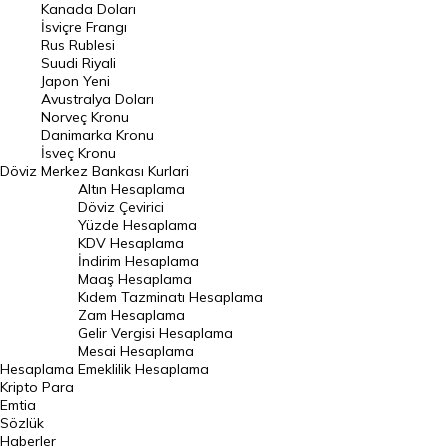
Kanada Doları
Frank Kuru
İsviçre Frangı
Riyal Kuru
Rus Rublesi
Suudi Riyali
Avustralya Doları
Japon Yeni
Avustralya Doları
Danimarka Kronu Kuru
Norveç Kronu
Danimarka Kronu
Kanada Doları Kuru
İsveç Kronu
Döviz
Merkez Bankası Kurlari
Norveç Kronu Kuru
Altın Hesaplama
İsveç Kronu Kuru
Döviz Çevirici
Yüzde Hesaplama
Japon Yeni Kuru
KDV Hesaplama
İndirim Hesaplama
Serbest Piyasa Döviz Kurları
Maaş Hesaplama
Kıdem Tazminatı Hesaplama
Merkez Bankası Döviz Kurları
Zam Hesaplama
Gelir Vergisi Hesaplama
ALTIN
Mesai Hesaplama
Hesaplama
Emeklilik Hesaplama
Altın Fiyatları
Kripto Para
Emtia
Gram Altın Fiyatı
Sözlük
Çeyrek Altın Fiyatı
Haberler