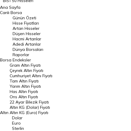
BIST 50 Hisseleri
Ana Sayfa
BIST 100 Hisseleri
Canlı Borsa
Günün Özeti
En Çok Artan Hisseler
Hisse Fiyatları
Artan Hisseler
En Çok Düşen Hisseler
Düşen Hisseler
Hacmi Artanlar
Hacmi Artanlar
Adedi Artanlar
Geçmiş Kapanışlar
Dünya Borsaları
Raporlar
Dünya Borsaları
Borsa
Endeksler
Gram Altın Fiyatı
Raporlar
Çeyrek Altın Fiyatı
Endeksler
Cumhuriyet Altını Fiyatı
Tam Altın Fiyatı
Yarım Altın Fiyatı
DÖVİZ
Has Altın Fiyatı
Ons Altın Fiyatı
Döviz Kuru
22 Ayar Bilezik Fiyatı
Dolar Kuru
Altın KG (Dolar) Fiyatı
Altın
Altın KG (Euro) Fiyatı
Euro Kuru
Dolar
Euro
Pound Kuru
Sterlin