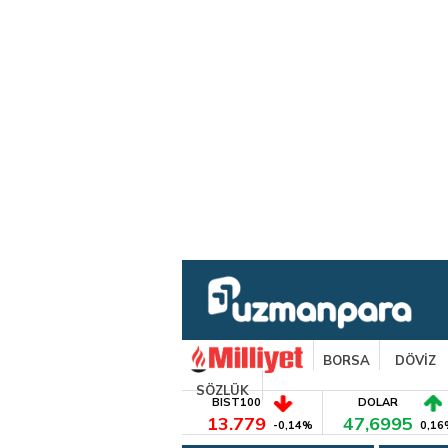
BORSA
DÖVİZ
SÖZLÜK
BIST100
DOLAR
13.779
47,6995
-0,14%
0,16