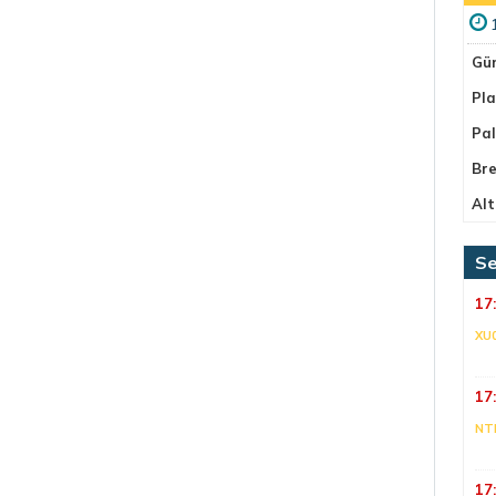
Gü
Pla
Pa
Bre
Alt
Se
17
XU
17
NT
17