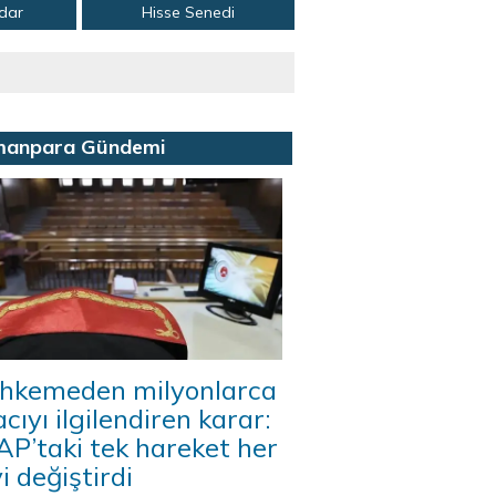
adar
Hisse Senedi
manpara Gündemi
hkemeden milyonlarca
acıyı ilgilendiren karar:
P’taki tek hareket her
i değiştirdi