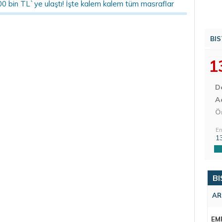
00 bin TL`ye ulaştı! İşte kalem kalem tüm masraflar
BIS
1
D
Aç
Ö
En
1
BI
AR
EM