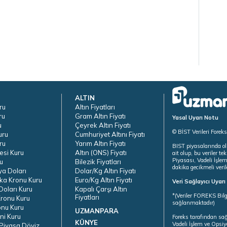
ALTIN
ru
Altın Fiyatları
ru
Gram Altın Fiyatı
Yasal Uyarı Notu
u
Çeyrek Altın Fiyatı
© BİST Verileri Forek
uru
Cumhuriyet Altını Fiyatı
ru
Yarım Altın Fiyatı
BIST piyasalarında ol
esi Kuru
Altın (ONS) Fiyatı
ait olup, bu veriler 
Piyasası, Vadeli İşle
u
Bilezik Fiyatları
dakika gecikmeli veril
ya Doları
Dolar/Kg Altın Fiyatı
ka Kronu Kuru
Euro/Kg Altın Fiyatı
Veri Sağlayıcı Uyar
oları Kuru
Kapalı Çarşı Altın
*(Veriler FOREKS Bilg
Fiyatları
ronu Kuru
sağlanmaktadır)
onu Kuru
UZMANPARA
ni Kuru
Foreks tarafından sa
KÜNYE
Vadeli İşlem ve Opsiy
Piyasa Döviz