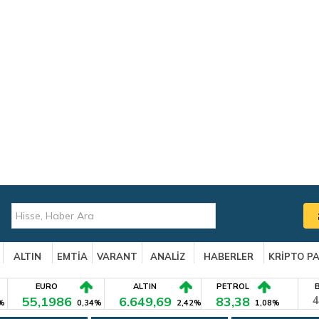
ALTIN
EMTİA
VARANT
ANALİZ
HABERLER
KRİPTO P
EURO
ALTIN
PETROL
55,1986
6.649,69
83,38
4
%
0,34%
2,42%
1,08%