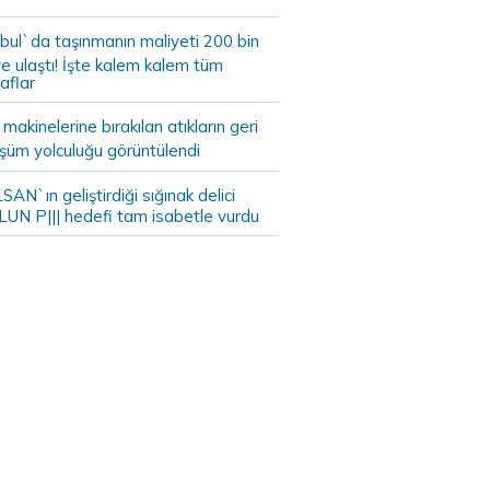
bul`da taşınmanın maliyeti 200 bin
e ulaştı! İşte kalem kalem tüm
aflar
akinelerine bırakılan atıkların geri
şüm yolculuğu görüntülendi
AN`ın geliştirdiği sığınak delici
LUN P||| hedefi tam isabetle vurdu