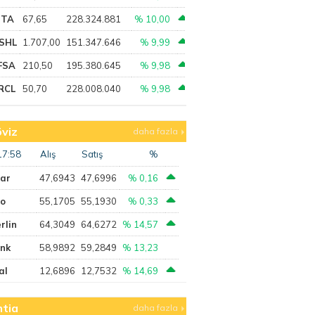
PTA
67,65
228.324.881
% 10,00
SHL
1.707,00
151.347.646
% 9,99
FSA
210,50
195.380.645
% 9,98
RCL
50,70
228.008.040
% 9,98
viz
daha fazla
17:58
Alış
Satış
%
lar
47,6943
47,6996
% 0,16
ro
55,1705
55,1930
% 0,33
rlin
64,3049
64,6272
% 14,57
ank
58,9892
59,2849
% 13,23
al
12,6896
12,7532
% 14,69
tia
daha fazla