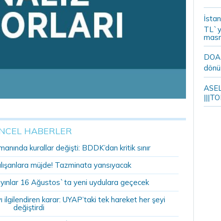
İstan
TL`y
masr
DOA m
dönü
ASELS
|||TO
NCEL HABERLER
anında kurallar değişti: BDDK’dan kritik sınır
alışanlara müjde! Tazminata yansıyacak
yınlar 16 Ağustos`ta yeni uydulara geçecek
ilgilendiren karar: UYAP’taki tek hareket her şeyi
değiştirdi