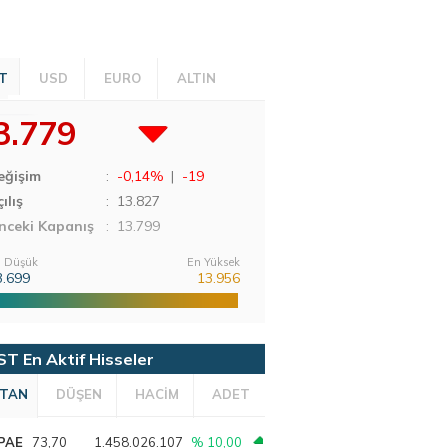
T
USD
EURO
ALTIN
3.779
eğişim
:
-0,14%
|
-19
ılış
:
13.827
nceki Kapanış
: 13.799
 Düşük
En Yüksek
3.699
13.956
ST En Aktif Hisseler
TAN
DÜŞEN
HACİM
ADET
PAE
73,70
1.458.026.107
% 10,00