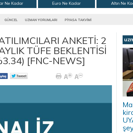
ar Ne Kadar
Euro Ne Kadar
Altın Ne K
GÜNCEL
UZMAN YORUMLARI
PİYASA TAKVİMİ
TILIMCILARI ANKETİ: 2
uz
AYLIK TÜFE BEKLENTİSİ
%3.34) [FNC-NEWS]
Ma
kir
UYA
şey