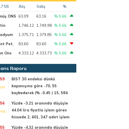
17:58
Alış
Satış
%
müş ONS
63,09
63,16
% 0,66
tin
1.746,12
1.749,98
% 0,66
ladyum
1.375,71
1.379,85
% 0,66
nt Pet.
83,60
83,60
% 0,66
ın Ons
4.333,12
4.333,73
% 0,66
ans Raporu
:59
BIST 30 endeksi dünkü
kapanışına göre -70, 55
030
kaybederek (% -0.45 ) 15, 584
:56
Yüzde -3.21 oranında düşüşle
44.04 lira fiyatla işlem gören
HOL
hissede 2, 601, 347 adet işlem
:55
Yüzde -4.32 oranında düşüşle