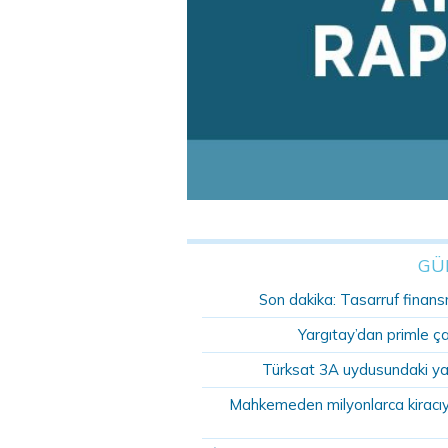
GÜ
Son dakika: Tasarruf finansm
Yargıtay’dan primle ç
Türksat 3A uydusundaki ya
Mahkemeden milyonlarca kiracıyı 