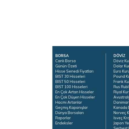
BORSA
DÖVİZ
Canlı Borsa
Döviz Ku
Günün Özeti
Dolar Ku
Hisse Senedi Fiyatları
Euro Kur
BIST 30 Hisseleri
Pound K
BIST 50 Hisseleri
Frank Ku
BIST 100 Hisseleri
Rus Rubl
En Çok Artan Hisseler
Riyal Kur
En Çok Düşen Hisseler
Avustral
Hacmi Artanlar
Danimar
Geçmiş Kapanışlar
Kanada D
Dünya Borsaları
Norveç K
Raporlar
İsveç Kr
Endeksler
Japon Ye
Serbest 