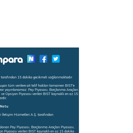
s tarafından 15 dakika gecikmeli sağlanmaktadır.
uşan tüm verilere ait telif hakları tamamen BIST'e
tekrar yayınlanamaz. Pay Piyasası, Borçlanma Araçları
m ve Opsiyon Piyasası verileri BIST kaynaklı en az 15
erdir.
ı Notu
i İletişim Hizmetleri A.Ş. tarafından
ğlanan Pay Piyasası, Borçlanma Araçları Piyasası,
on Piyasası verileri BIST kaynaklı en az 15 dakika