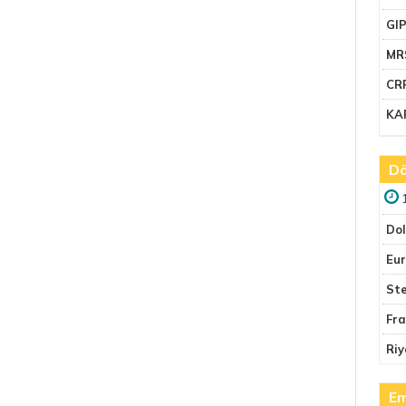
GI
MR
CR
KA
Dö
Do
Eu
Ste
Fr
Riy
Em