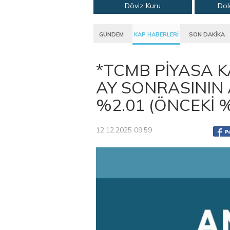
Döviz Kuru
Dol
GÜNDEM
KAP HABERLERİ
SON DAKİKA
*TCMB PİYASA KA
AY SONRASININ 
%2.01 (ÖNCEKİ 
12.12.2025 09:59