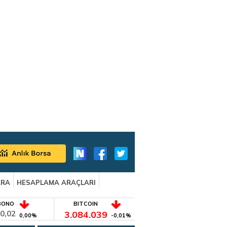
ARA
HESAPLAMA ARAÇLARI
BONO
BITCOIN
0,02
3.084.039
0,00%
-0,01%