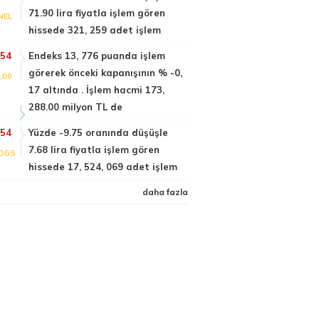
71.90 lira fiyatla işlem gören
NEL
hissede 321, 259 adet işlem
:54
Endeks 13, 776 puanda işlem
görerek önceki kapanışının % -0,
100
17 altında . İşlem hacmi 173,
288.00 milyon TL de
:54
Yüzde -9.75 oranında düşüşle
7.68 lira fiyatla işlem gören
DGS
hissede 17, 524, 069 adet işlem
daha fazla