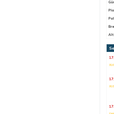
Gü
Pla
Pa
Bre
Alt
Se
17
XU
17
XU
17
DNI