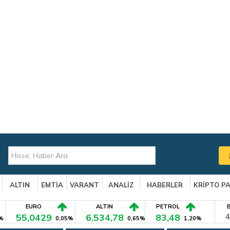
ALTIN
EMTİA
VARANT
ANALİZ
HABERLER
KRİPTO P
EURO
ALTIN
PETROL
55,0429
6.534,78
83,48
4
%
0,05%
0,65%
1,20%