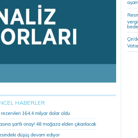
aşam
Resm
vergi
bedel
Çin’
Vatan
NCEL HABERLER
ezervleri 164,4 milyar dolar oldu
sına şartlı onay! 48 mağaza elden çıkarılacak
sindeki düşüş devam ediyor