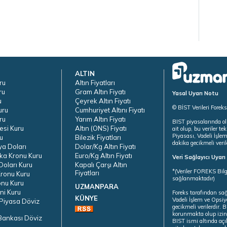
ALTIN
ru
Altın Fiyatları
ru
Gram Altın Fiyatı
Yasal Uyarı Notu
u
Çeyrek Altın Fiyatı
© BİST Verileri Forek
uru
Cumhuriyet Altını Fiyatı
ru
Yarım Altın Fiyatı
BIST piyasalarında ol
esi Kuru
Altın (ONS) Fiyatı
ait olup, bu veriler 
Piyasası, Vadeli İşle
u
Bilezik Fiyatları
dakika gecikmeli veril
ya Doları
Dolar/Kg Altın Fiyatı
ka Kronu Kuru
Euro/Kg Altın Fiyatı
Veri Sağlayıcı Uyar
oları Kuru
Kapalı Çarşı Altın
*(Veriler FOREKS Bilg
Fiyatları
ronu Kuru
sağlanmaktadır)
onu Kuru
UZMANPARA
ni Kuru
Foreks tarafından sa
KÜNYE
Vadeli İşlem ve Opsiy
Piyasa Döviz
gecikmeli verilerdir.
korunmakta olup izins
Bankası Döviz
BIST ismi altında açı