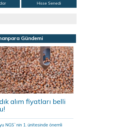
adar
Hisse Senedi
manpara Gündemi
dık alım fiyatları belli
u!
yu NGS`nin 1. ünitesinde önemli