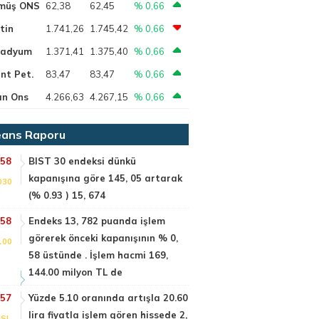
müş ONS
62,38
62,45
% 0,66
tin
1.741,26
1.745,42
% 0,66
ladyum
1.371,41
1.375,40
% 0,66
nt Pet.
83,47
83,47
% 0,66
ın Ons
4.266,63
4.267,15
% 0,66
ans Raporu
:58
BIST 30 endeksi dünkü
kapanışına göre 145, 05 artarak
030
(% 0.93 ) 15, 674
:58
Endeks 13, 782 puanda işlem
görerek önceki kapanışının % 0,
100
58 üstünde . İşlem hacmi 169,
144.00 milyon TL de
:57
Yüzde 5.10 oranında artışla 20.60
lira fiyatla işlem gören hissede 2,
SI