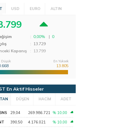
T
USD
EURO
ALTIN
3.799
eğişim
:
0,00%
|
0
ılış
:
13.729
nceki Kapanış
: 13.799
 Düşük
En Yüksek
3.668
13.805
ST En Aktif Hisseler
TAN
DÜŞEN
HACİM
ADET
BNS
29,04
269.986.721
% 10,00
NT
390,50
4.176.021
% 10,00