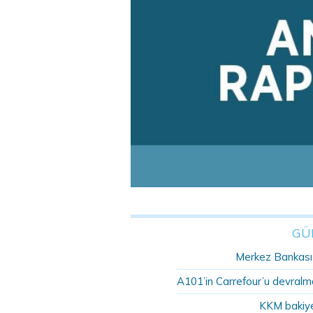
GÜ
Merkez Bankası r
A101’in Carrefour’u devralma
KKM bakiye