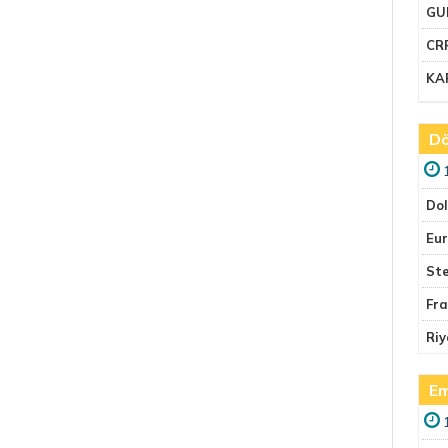
GU
CR
KA
Dö
Do
Eu
Ste
Fr
Riy
Em