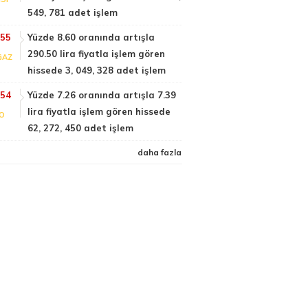
549, 781 adet işlem
:55
Yüzde 8.60 oranında artışla
290.50 lira fiyatla işlem gören
GAZ
hissede 3, 049, 328 adet işlem
:54
Yüzde 7.26 oranında artışla 7.39
lira fiyatla işlem gören hissede
FO
62, 272, 450 adet işlem
daha fazla