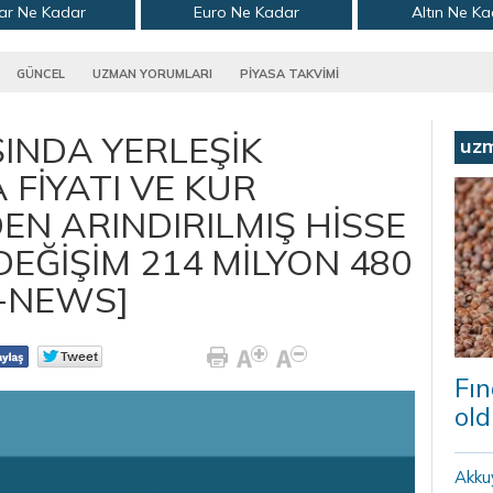
ar Ne Kadar
Euro Ne Kadar
Altın Ne K
GÜNCEL
UZMAN YORUMLARI
PİYASA TAKVİMİ
ŞINDA YERLEŞİK
uz
A FİYATI VE KUR
N ARINDIRILMIŞ HİSSE
DEĞİŞİM 214 MİLYON 480
C-NEWS]
Fın
old
Akku