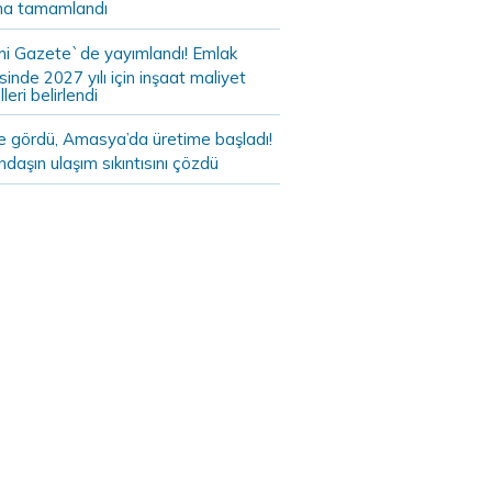
a tamamlandı
i Gazete`de yayımlandı! Emlak
sinde 2027 yılı için inşaat maliyet
leri belirlendi
de gördü, Amasya’da üretime başladı!
daşın ulaşım sıkıntısını çözdü