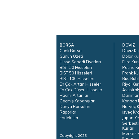
BORSA
DÖVİZ
Canlı Borsa
Döviz Ku
Günün Özeti
Dolar Ku
Hisse Senedi Fiyatları
Euro Kur
BIST 30 Hisseleri
Pound K
BIST 50 Hisseleri
Frank Ku
BIST 100 Hisseleri
Rus Rubl
En Çok Artan Hisseler
Riyal Kur
En Çok Düşen Hisseler
Avustral
Hacmi Artanlar
Danimar
Geçmiş Kapanışlar
Kanada D
Dünya Borsaları
Norveç K
Raporlar
İsveç Kr
Endeksler
Japon Ye
Serbest 
Kurları
Merkez 
Copyright 2026
Kurları