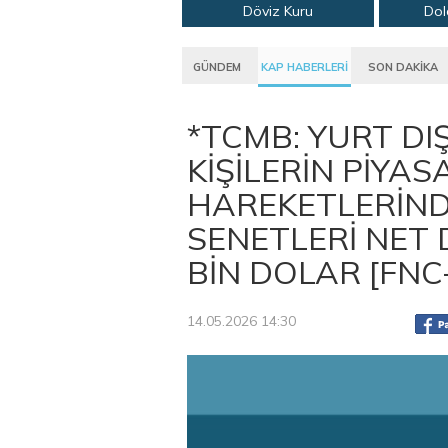
Döviz Kuru
Dol
GÜNDEM
KAP HABERLERİ
SON DAKİKA
*TCMB: YURT DI
KİŞİLERİN PİYAS
HAREKETLERİNDE
SENETLERİ NET 
BİN DOLAR [FN
14.05.2026 14:30