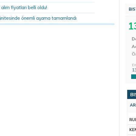
 alım fiyatları belli oldu!
BIS
ünitesinde önemli aşama tamamlandı
1
D
Aç
Ö
En
1
BI
AR
RU
KE