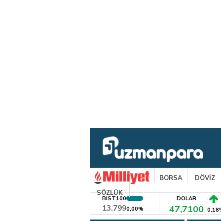
BORSA
DÖVİZ
SÖZLÜK
BIST100
DOLAR
13.799
47,7100
0,00%
0,18