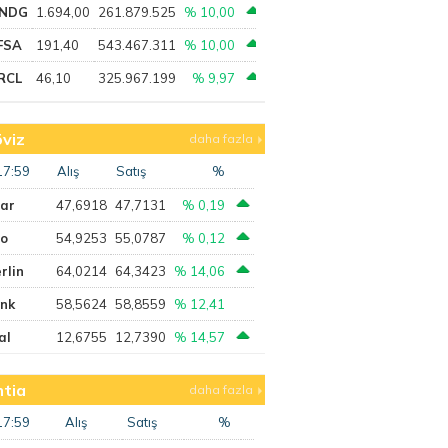
NDG
1.694,00
261.879.525
% 10,00
FSA
191,40
543.467.311
% 10,00
RCL
46,10
325.967.199
% 9,97
viz
daha fazla
17:59
Alış
Satış
%
lar
47,6918
47,7131
% 0,19
ro
54,9253
55,0787
% 0,12
rlin
64,0214
64,3423
% 14,06
ank
58,5624
58,8559
% 12,41
al
12,6755
12,7390
% 14,57
tia
daha fazla
17:59
Alış
Satış
%