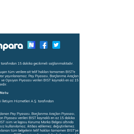
s tarafından 15 dakika gecikmeli sağlanmaktadır.
uşan tüm verilere ait telif hakları tamamen BIST'e
tekrar yayınlanamaz. Pay Piyasası, Borçlanma Araçları
m ve Opsiyon Piyasası verileri BIST kaynaklı en az 15
erdir.
ı Notu
i İletişim Hizmetleri A.Ş. tarafından
ğlanan Pay Piyasası, Borçlanma Araçları Piyasası,
on Piyasası verileri BIST kaynaklı en az 15 dakika
 BIST isim ve logosu Koruma Marka Belgesi altında
iz kullanılamaz, iktibas edilemez, değiştirilemez.
klanan tüm belgelerin telif hakları tamamen BIST'ye