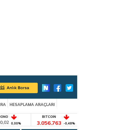
ARA
HESAPLAMA ARAÇLARI
BONO
BITCOIN
0,02
3.056.763
0,00%
-0,48%