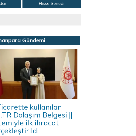
adar
Hisse Senedi
manpara Gündemi
icarette kullanılan
A.TR Dolaşım Belgesi|||
temiyle ilk ihracat
çekleştirildi