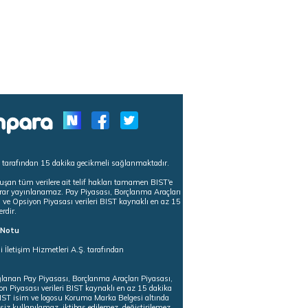
s tarafından 15 dakika gecikmeli sağlanmaktadır.
uşan tüm verilere ait telif hakları tamamen BIST'e
tekrar yayınlanamaz. Pay Piyasası, Borçlanma Araçları
m ve Opsiyon Piyasası verileri BIST kaynaklı en az 15
erdir.
ı Notu
i İletişim Hizmetleri A.Ş. tarafından
ğlanan Pay Piyasası, Borçlanma Araçları Piyasası,
on Piyasası verileri BIST kaynaklı en az 15 dakika
 BIST isim ve logosu Koruma Marka Belgesi altında
iz kullanılamaz, iktibas edilemez, değiştirilemez.