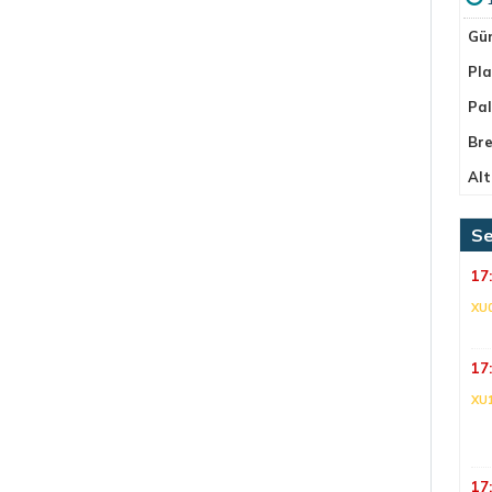
Gü
Pla
Pa
Bre
Alt
Se
17
XU
17
XU
17