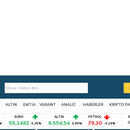
ALTIN
EMTİA
VARANT
ANALİZ
HABERLER
KRİPTO P
EURO
ALTIN
PETROL
55,1482
6.554,54
79,30
4
%
0,25%
0,90%
-0,18%