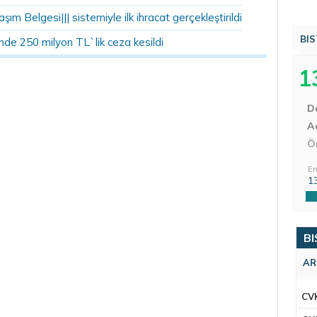
şım Belgesi||| sistemiyle ilk ihracat gerçekleştirildi
BIS
nde 250 milyon TL`lik ceza kesildi
1
D
Aç
Ö
En
1
BI
AR
CV