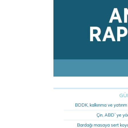
GÜ
BDDK, kalkınma ve yatırım ba
Çin, ABD`ye yöne
Bardağı masaya sert koyd