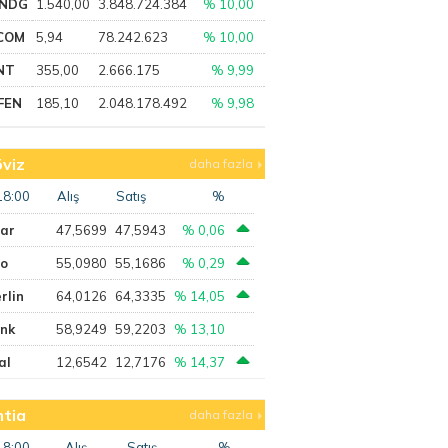
NDG
1.540,00
3.848.724.384
% 10,00
COM
5,94
78.242.623
% 10,00
NT
355,00
2.666.175
% 9,99
FEN
185,10
2.048.178.492
% 9,98
viz
daha fazla
18:00
Alış
Satış
%
lar
47,5699
47,5943
% 0,06
ro
55,0980
55,1686
% 0,29
rlin
64,0126
64,3335
% 14,05
ank
58,9249
59,2203
% 13,10
al
12,6542
12,7176
% 14,37
tia
daha fazla
18:00
Alış
Satış
%