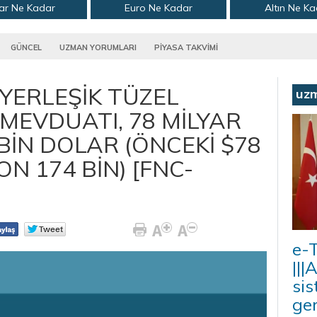
ar Ne Kadar
Euro Ne Kadar
Altın Ne K
GÜNCEL
UZMAN YORUMLARI
PİYASA TAKVİMİ
 YERLEŞİK TÜZEL
uz
 MEVDUATI, 78 MİLYAR
 BİN DOLAR (ÖNCEKİ $78
ON 174 BİN) [FNC-
e-T
|||
sis
ger