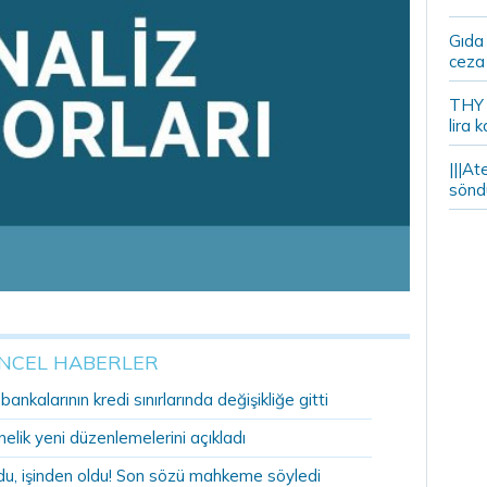
Gıda
ceza 
THY y
lira k
|||At
söndü
NCEL HABERLER
nkalarının kredi sınırlarında değişikliğe gitti
lik yeni düzenlemelerini açıkladı
u, işinden oldu! Son sözü mahkeme söyledi