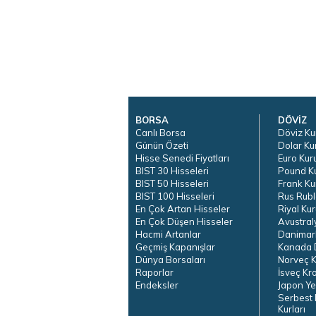
BORSA
DÖVİZ
Canlı Borsa
Döviz Ku
Günün Özeti
Dolar Ku
Hisse Senedi Fiyatları
Euro Kur
BIST 30 Hisseleri
Pound K
BIST 50 Hisseleri
Frank Ku
BIST 100 Hisseleri
Rus Rubl
En Çok Artan Hisseler
Riyal Kur
En Çok Düşen Hisseler
Avustral
Hacmi Artanlar
Danimar
Geçmiş Kapanışlar
Kanada D
Dünya Borsaları
Norveç K
Raporlar
İsveç Kr
Endeksler
Japon Ye
Serbest 
Kurları