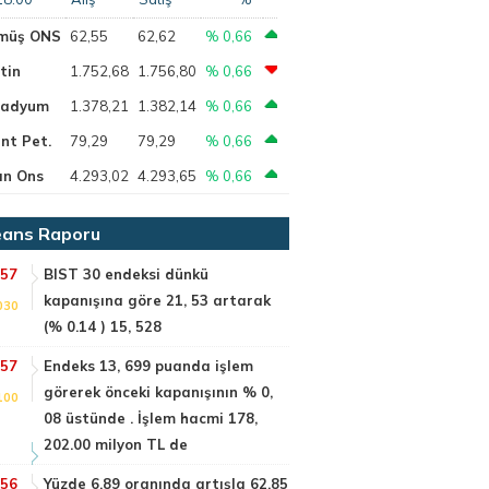
müş ONS
62,55
62,62
% 0,66
tin
1.752,68
1.756,80
% 0,66
ladyum
1.378,21
1.382,14
% 0,66
nt Pet.
79,29
79,29
% 0,66
ın Ons
4.293,02
4.293,65
% 0,66
ans Raporu
:57
BIST 30 endeksi dünkü
kapanışına göre 21, 53 artarak
030
(% 0.14 ) 15, 528
:57
Endeks 13, 699 puanda işlem
görerek önceki kapanışının % 0,
100
08 üstünde . İşlem hacmi 178,
202.00 milyon TL de
:56
Yüzde 6.89 oranında artışla 62.85