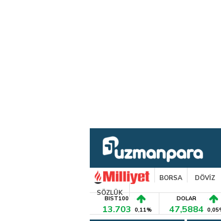
BORSA
DÖVİZ
SÖZLÜK
BIST100
DOLAR
13.703
47,5884
0,11%
0,05