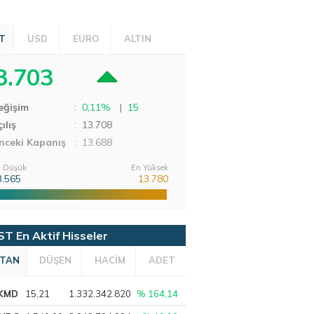
T
USD
EURO
ALTIN
3.703
eğişim
:
0,11%
|
15
ılış
:
13.708
nceki Kapanış
: 13.688
 Düşük
En Yüksek
3.565
13.780
ST En Aktif Hisseler
TAN
DÜŞEN
HACİM
ADET
KMD
15,21
1.332.342.820
% 164,14