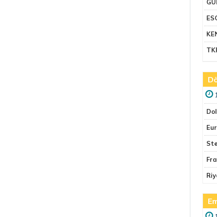
GU
ES
KE
TK
Dö
Do
Eu
Ste
Fr
Riy
Em