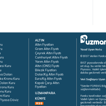
ALTIN
ru
Altın Fiyatları
ru
Gram Altın Fiyatı
Yasal Uyarı Notu
u
Çeyrek Altın Fiyatı
© BİST Verileri Forek
uru
Cumhuriyet Altını Fiyatı
ru
Yarım Altın Fiyatı
BIST piyasalarında ol
esi Kuru
Altın (ONS) Fiyatı
ait olup, bu veriler 
Piyasası, Vadeli İşle
u
Bilezik Fiyatları
dakika gecikmeli veril
ya Doları
Dolar/Kg Altın Fiyatı
ka Kronu Kuru
Euro/Kg Altın Fiyatı
Veri Sağlayıcı Uyar
oları Kuru
Kapalı Çarşı Altın
*(Veriler FOREKS Bilg
Fiyatları
ronu Kuru
sağlanmaktadır)
onu Kuru
UZMANPARA
ni Kuru
Foreks tarafından sa
KÜNYE
Vadeli İşlem ve Opsiy
Piyasa Döviz
gecikmeli verilerdir.
korunmakta olup izins