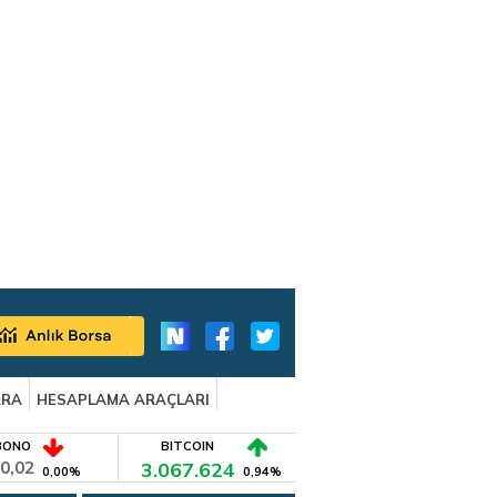
ARA
HESAPLAMA ARAÇLARI
BONO
BITCOIN
0,02
3.067.624
0,00%
0,94%