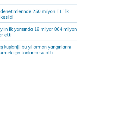
 denetimlerinde 250 milyon TL`lik
kesildi
ılın ilk yarısında 18 milyar 864 milyon
ar etti
eş kuşları||| bu yıl orman yangınlarını
rmek için tonlarca su attı