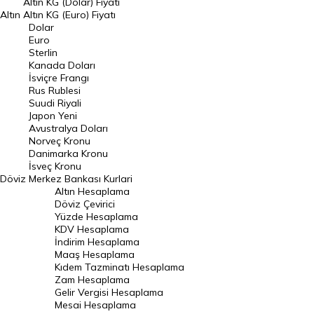
Altın KG (Dolar) Fiyatı
Altın
Altın KG (Euro) Fiyatı
Euro Kuru
Dolar
Euro
Pound Kuru
Sterlin
Kanada Doları
Frank Kuru
İsviçre Frangı
Riyal Kuru
Rus Rublesi
Suudi Riyali
Avustralya Doları
Japon Yeni
Avustralya Doları
Danimarka Kronu Kuru
Norveç Kronu
Danimarka Kronu
Kanada Doları Kuru
İsveç Kronu
Döviz
Merkez Bankası Kurlari
Norveç Kronu Kuru
Altın Hesaplama
İsveç Kronu Kuru
Döviz Çevirici
Yüzde Hesaplama
Japon Yeni Kuru
KDV Hesaplama
İndirim Hesaplama
Serbest Piyasa Döviz Kurları
Maaş Hesaplama
Kıdem Tazminatı Hesaplama
Merkez Bankası Döviz Kurları
Zam Hesaplama
Gelir Vergisi Hesaplama
ALTIN
Mesai Hesaplama