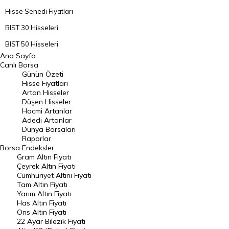
Hisse Senedi Fiyatları
BIST 30 Hisseleri
BIST 50 Hisseleri
Ana Sayfa
BIST 100 Hisseleri
Canlı Borsa
Günün Özeti
En Çok Artan Hisseler
Hisse Fiyatları
Artan Hisseler
En Çok Düşen Hisseler
Düşen Hisseler
Hacmi Artanlar
Hacmi Artanlar
Adedi Artanlar
Geçmiş Kapanışlar
Dünya Borsaları
Raporlar
Dünya Borsaları
Borsa
Endeksler
Gram Altın Fiyatı
Raporlar
Çeyrek Altın Fiyatı
Endeksler
Cumhuriyet Altını Fiyatı
Tam Altın Fiyatı
Yarım Altın Fiyatı
DÖVİZ
Has Altın Fiyatı
Ons Altın Fiyatı
Döviz Kuru
22 Ayar Bilezik Fiyatı
Dolar Kuru