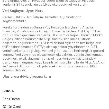
Borçlanma Araçları Piyasası, Vadeli İşlem ve Opsiyon Piyasası
verileri BIST kaynaklı en az 15 dakika gecikmeli verilerdir.
Veri Sağlayıcı Uyarı Notu
Veriler FOREKS Bilgi İletişim Hizmetleri A.Ş. tarafından
sağlanmaktadır.
Foreks tarafından sağlanan Pay Piyasası, Borçlanma Araçları
Piyasası, Vadeli İşlem ve Opsiyon Piyasası verileri BIST kaynaklı en
az 15 dakika gecikmeli verilerdir. BIST isim ve logosu Koruma Marka
Belgesi altında korunmakta olup izinsiz kullanılamaz, iktibas
edilemez, değiştirilemez. BIST ismi altında açıklanan tüm belgelerin
telif hakları tamamen BIST'ye ait olup, tekrar yayınlanamaz. BIST,
verinin sekansı, doğruluğu ve tamlığı konusunda herhangi bir garanti
vermez. Veri yayınında oluşabilecek aksaklıklar, verinin ulaşmaması,
gecikmesi, eksik ulaşması, yanlış olması, veri yayın sistemindeki
perfomansın düşmesi veya kesintili olması gibi hallerde Alıcı, Alt Alıcı
ve / veya Kullanıcılarda oluşabilecek herhangi bir zarardan BIST
sorumlu değildir.
Uluslarası döviz piyasası kuru
BORSA
Canlı Borsa
Günün Özeti