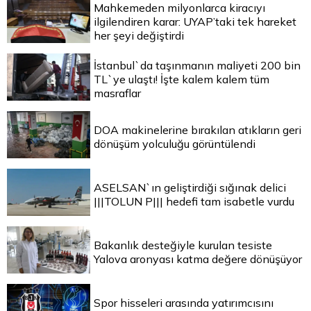
Mahkemeden milyonlarca kiracıyı
ilgilendiren karar: UYAP’taki tek hareket
her şeyi değiştirdi
İstanbul`da taşınmanın maliyeti 200 bin
TL`ye ulaştı! İşte kalem kalem tüm
masraflar
DOA makinelerine bırakılan atıkların geri
dönüşüm yolculuğu görüntülendi
ASELSAN`ın geliştirdiği sığınak delici
|||TOLUN P||| hedefi tam isabetle vurdu
Bakanlık desteğiyle kurulan tesiste
Yalova aronyası katma değere dönüşüyor
Spor hisseleri arasında yatırımcısını