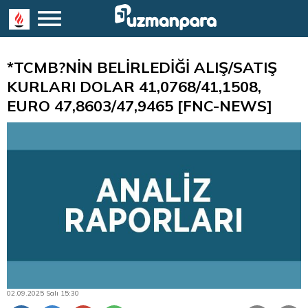
*TCMB?NİN BELİRLEDİĞİ ALIŞ/SATIŞ
KURLARI DOLAR 41,0768/41,1508,
EURO 47,8603/47,9465 [FNC-NEWS]
02.09.2025 Salı 15:30