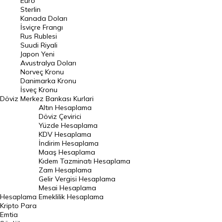
Euro
Pound Kuru
Sterlin
Kanada Doları
Frank Kuru
İsviçre Frangı
Riyal Kuru
Rus Rublesi
Suudi Riyali
Avustralya Doları
Japon Yeni
Avustralya Doları
Danimarka Kronu Kuru
Norveç Kronu
Danimarka Kronu
Kanada Doları Kuru
İsveç Kronu
Döviz
Merkez Bankası Kurlari
Norveç Kronu Kuru
Altın Hesaplama
İsveç Kronu Kuru
Döviz Çevirici
Yüzde Hesaplama
Japon Yeni Kuru
KDV Hesaplama
İndirim Hesaplama
Serbest Piyasa Döviz Kurları
Maaş Hesaplama
Kıdem Tazminatı Hesaplama
Merkez Bankası Döviz Kurları
Zam Hesaplama
Gelir Vergisi Hesaplama
ALTIN
Mesai Hesaplama
Hesaplama
Emeklilik Hesaplama
Altın Fiyatları
Kripto Para
Emtia
Gram Altın Fiyatı