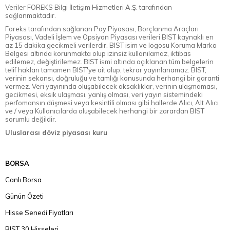
Veriler FOREKS Bilgi İletişim Hizmetleri A.Ş. tarafından
sağlanmaktadır.
Foreks tarafından sağlanan Pay Piyasası, Borçlanma Araçları
Piyasası, Vadeli İşlem ve Opsiyon Piyasası verileri BIST kaynaklı en
az 15 dakika gecikmeli verilerdir. BIST isim ve logosu Koruma Marka
Belgesi altında korunmakta olup izinsiz kullanılamaz, iktibas
edilemez, değiştirilemez. BIST ismi altında açıklanan tüm belgelerin
telif hakları tamamen BIST'ye ait olup, tekrar yayınlanamaz. BIST,
verinin sekansı, doğruluğu ve tamlığı konusunda herhangi bir garanti
vermez. Veri yayınında oluşabilecek aksaklıklar, verinin ulaşmaması,
gecikmesi, eksik ulaşması, yanlış olması, veri yayın sistemindeki
perfomansın düşmesi veya kesintili olması gibi hallerde Alıcı, Alt Alıcı
ve / veya Kullanıcılarda oluşabilecek herhangi bir zarardan BIST
sorumlu değildir.
Uluslarası döviz piyasası kuru
BORSA
Canlı Borsa
Günün Özeti
Hisse Senedi Fiyatları
BIST 30 Hisseleri