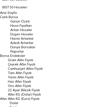
BIST 50 Hisseleri
Ana Sayfa
BIST 100 Hisseleri
Canlı Borsa
Günün Özeti
En Çok Artan Hisseler
Hisse Fiyatları
Artan Hisseler
En Çok Düşen Hisseler
Düşen Hisseler
Hacmi Artanlar
Hacmi Artanlar
Adedi Artanlar
Geçmiş Kapanışlar
Dünya Borsaları
Raporlar
Dünya Borsaları
Borsa
Endeksler
Gram Altın Fiyatı
Raporlar
Çeyrek Altın Fiyatı
Endeksler
Cumhuriyet Altını Fiyatı
Tam Altın Fiyatı
Yarım Altın Fiyatı
DÖVİZ
Has Altın Fiyatı
Ons Altın Fiyatı
Döviz Kuru
22 Ayar Bilezik Fiyatı
Dolar Kuru
Altın KG (Dolar) Fiyatı
Altın
Altın KG (Euro) Fiyatı
Euro Kuru
Dolar