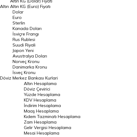
Altın KG (Dolar) Fiyatı
Altın
Altın KG (Euro) Fiyatı
Euro Kuru
Dolar
Euro
Pound Kuru
Sterlin
Kanada Doları
Frank Kuru
İsviçre Frangı
Riyal Kuru
Rus Rublesi
Suudi Riyali
Avustralya Doları
Japon Yeni
Avustralya Doları
Danimarka Kronu Kuru
Norveç Kronu
Danimarka Kronu
Kanada Doları Kuru
İsveç Kronu
Döviz
Merkez Bankası Kurlari
Norveç Kronu Kuru
Altın Hesaplama
İsveç Kronu Kuru
Döviz Çevirici
Yüzde Hesaplama
Japon Yeni Kuru
KDV Hesaplama
İndirim Hesaplama
Serbest Piyasa Döviz Kurları
Maaş Hesaplama
Kıdem Tazminatı Hesaplama
Merkez Bankası Döviz Kurları
Zam Hesaplama
Gelir Vergisi Hesaplama
ALTIN
Mesai Hesaplama