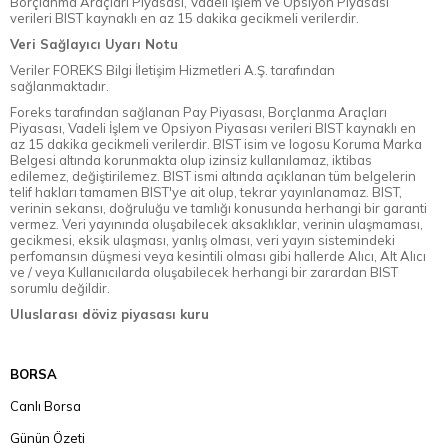
Borçlanma Araçları Piyasası, Vadeli İşlem ve Opsiyon Piyasası
verileri BIST kaynaklı en az 15 dakika gecikmeli verilerdir.
Veri Sağlayıcı Uyarı Notu
Veriler FOREKS Bilgi İletişim Hizmetleri A.Ş. tarafından
sağlanmaktadır.
Foreks tarafından sağlanan Pay Piyasası, Borçlanma Araçları
Piyasası, Vadeli İşlem ve Opsiyon Piyasası verileri BIST kaynaklı en
az 15 dakika gecikmeli verilerdir. BIST isim ve logosu Koruma Marka
Belgesi altında korunmakta olup izinsiz kullanılamaz, iktibas
edilemez, değiştirilemez. BIST ismi altında açıklanan tüm belgelerin
telif hakları tamamen BIST'ye ait olup, tekrar yayınlanamaz. BIST,
verinin sekansı, doğruluğu ve tamlığı konusunda herhangi bir garanti
vermez. Veri yayınında oluşabilecek aksaklıklar, verinin ulaşmaması,
gecikmesi, eksik ulaşması, yanlış olması, veri yayın sistemindeki
perfomansın düşmesi veya kesintili olması gibi hallerde Alıcı, Alt Alıcı
ve / veya Kullanıcılarda oluşabilecek herhangi bir zarardan BIST
sorumlu değildir.
Uluslarası döviz piyasası kuru
BORSA
Canlı Borsa
Günün Özeti