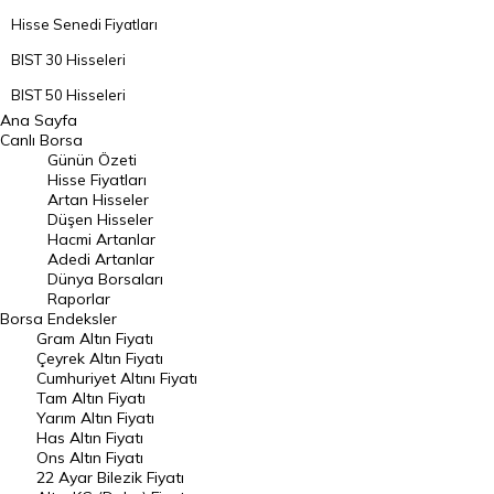
Hisse Senedi Fiyatları
BIST 30 Hisseleri
BIST 50 Hisseleri
Ana Sayfa
BIST 100 Hisseleri
Canlı Borsa
Günün Özeti
En Çok Artan Hisseler
Hisse Fiyatları
Artan Hisseler
En Çok Düşen Hisseler
Düşen Hisseler
Hacmi Artanlar
Hacmi Artanlar
Adedi Artanlar
Geçmiş Kapanışlar
Dünya Borsaları
Raporlar
Dünya Borsaları
Borsa
Endeksler
Gram Altın Fiyatı
Raporlar
Çeyrek Altın Fiyatı
Endeksler
Cumhuriyet Altını Fiyatı
Tam Altın Fiyatı
Yarım Altın Fiyatı
DÖVİZ
Has Altın Fiyatı
Ons Altın Fiyatı
Döviz Kuru
22 Ayar Bilezik Fiyatı
Dolar Kuru