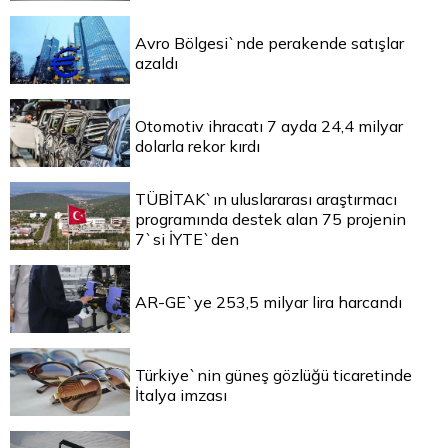
Avro Bölgesi`nde perakende satışlar
azaldı
Otomotiv ihracatı 7 ayda 24,4 milyar
dolarla rekor kırdı
TÜBİTAK`ın uluslararası araştırmacı
programında destek alan 75 projenin
7`si İYTE`den
AR-GE`ye 253,5 milyar lira harcandı
Türkiye`nin güneş gözlüğü ticaretinde
İtalya imzası