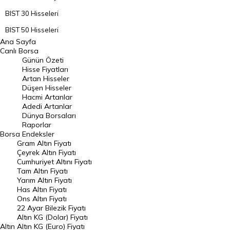
BIST 30 Hisseleri
BIST 50 Hisseleri
Ana Sayfa
BIST 100 Hisseleri
Canlı Borsa
Günün Özeti
En Çok Artan Hisseler
Hisse Fiyatları
Artan Hisseler
En Çok Düşen Hisseler
Düşen Hisseler
Hacmi Artanlar
Hacmi Artanlar
Adedi Artanlar
Geçmiş Kapanışlar
Dünya Borsaları
Raporlar
Dünya Borsaları
Borsa
Endeksler
Gram Altın Fiyatı
Raporlar
Çeyrek Altın Fiyatı
Endeksler
Cumhuriyet Altını Fiyatı
Tam Altın Fiyatı
Yarım Altın Fiyatı
DÖVİZ
Has Altın Fiyatı
Ons Altın Fiyatı
Döviz Kuru
22 Ayar Bilezik Fiyatı
Dolar Kuru
Altın KG (Dolar) Fiyatı
Altın
Altın KG (Euro) Fiyatı