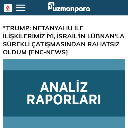
*TRUMP: NETANYAHU İLE
İLİŞKİLERİMİZ İYİ, İSRAİL'İN LÜBNAN'LA
SÜREKLİ ÇATIŞMASINDAN RAHATSIZ
OLDUM [FNC-NEWS]