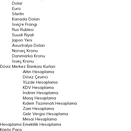
Euro Kuru
Dolar
Euro
Pound Kuru
Sterlin
Kanada Doları
Frank Kuru
İsviçre Frangı
Riyal Kuru
Rus Rublesi
Suudi Riyali
Avustralya Doları
Japon Yeni
Avustralya Doları
Danimarka Kronu Kuru
Norveç Kronu
Danimarka Kronu
Kanada Doları Kuru
İsveç Kronu
Döviz
Merkez Bankası Kurlari
Norveç Kronu Kuru
Altın Hesaplama
İsveç Kronu Kuru
Döviz Çevirici
Yüzde Hesaplama
Japon Yeni Kuru
KDV Hesaplama
İndirim Hesaplama
Serbest Piyasa Döviz Kurları
Maaş Hesaplama
Kıdem Tazminatı Hesaplama
Merkez Bankası Döviz Kurları
Zam Hesaplama
Gelir Vergisi Hesaplama
ALTIN
Mesai Hesaplama
Hesaplama
Emeklilik Hesaplama
Altın Fiyatları
Kripto Para