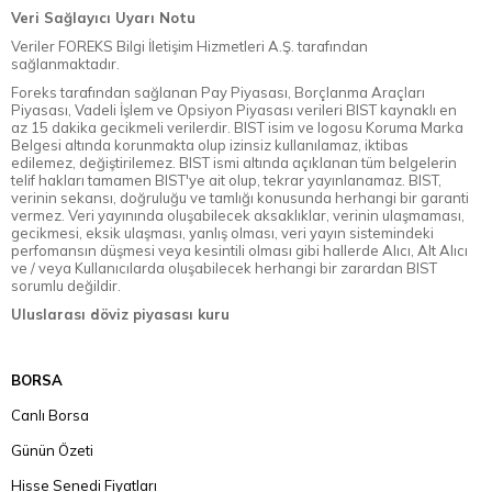
Veri Sağlayıcı Uyarı Notu
Veriler FOREKS Bilgi İletişim Hizmetleri A.Ş. tarafından
sağlanmaktadır.
Foreks tarafından sağlanan Pay Piyasası, Borçlanma Araçları
Piyasası, Vadeli İşlem ve Opsiyon Piyasası verileri BIST kaynaklı en
az 15 dakika gecikmeli verilerdir. BIST isim ve logosu Koruma Marka
Belgesi altında korunmakta olup izinsiz kullanılamaz, iktibas
edilemez, değiştirilemez. BIST ismi altında açıklanan tüm belgelerin
telif hakları tamamen BIST'ye ait olup, tekrar yayınlanamaz. BIST,
verinin sekansı, doğruluğu ve tamlığı konusunda herhangi bir garanti
vermez. Veri yayınında oluşabilecek aksaklıklar, verinin ulaşmaması,
gecikmesi, eksik ulaşması, yanlış olması, veri yayın sistemindeki
perfomansın düşmesi veya kesintili olması gibi hallerde Alıcı, Alt Alıcı
ve / veya Kullanıcılarda oluşabilecek herhangi bir zarardan BIST
sorumlu değildir.
Uluslarası döviz piyasası kuru
BORSA
Canlı Borsa
Günün Özeti
Hisse Senedi Fiyatları