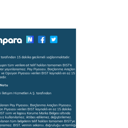
s tarafından 15 dakika gecikmeli sağlanmaktadır.
uşan tüm verilere ait telif hakları tamamen BIST'e
tekrar yayınlanamaz. Pay Piyasası, Borçlanma Araçları
m ve Opsiyon Piyasası verileri BIST kaynaklı en az 15
erdir.
ı Notu
i İletişim Hizmetleri A.Ş. tarafından
ğlanan Pay Piyasası, Borçlanma Araçları Piyasası,
on Piyasası verileri BIST kaynaklı en az 15 dakika
 BIST isim ve logosu Koruma Marka Belgesi altında
iz kullanılamaz, iktibas edilemez, değiştirilemez.
klanan tüm belgelerin telif hakları tamamen BIST'ye
nlanamaz. BIST, verinin sekansı, doğruluğu ve tamlığı