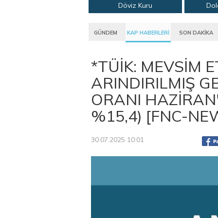
Döviz Kuru
Dol
GÜNDEM
KAP HABERLERİ
SON DAKİKA
*TÜİK: MEVSİM 
ARINDIRILMIŞ G
ORANI HAZİRAN'
%15,4) [FNC-NE
30.07.2025 10:01