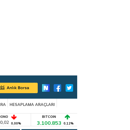
ARA
HESAPLAMA ARAÇLARI
BONO
BITCOIN
0,02
3.100.853
0,00%
0,12%