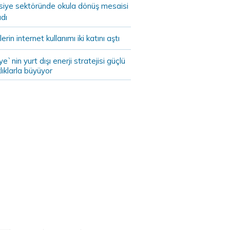
asiye sektöründe okula dönüş mesaisi
dı
lerin internet kullanımı iki katını aştı
ye`nin yurt dışı enerji stratejisi güçlü
lıklarla büyüyor