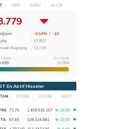
T
USD
EURO
ALTIN
3.779
eğişim
:
-0,14%
|
-19
ılış
:
13.827
nceki Kapanış
: 13.799
 Düşük
En Yüksek
3.699
13.956
ST En Aktif Hisseler
TAN
DÜŞEN
HACİM
ADET
PAE
73,70
1.458.026.107
% 10,00
PTA
67,65
228.324.881
% 10,00
SHL
1.707,00
151.347.646
% 9,99