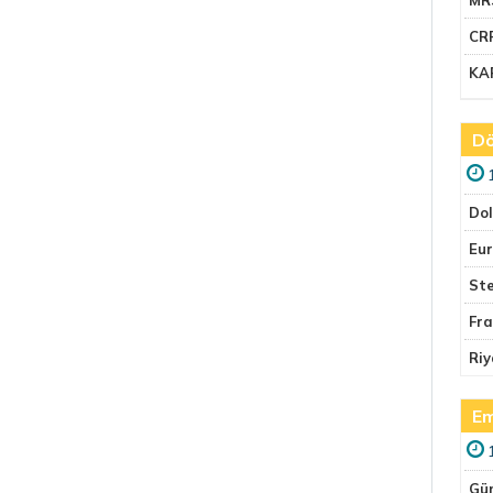
CR
KA
Dö
Do
Eu
Ste
Fr
Riy
Em
Gü