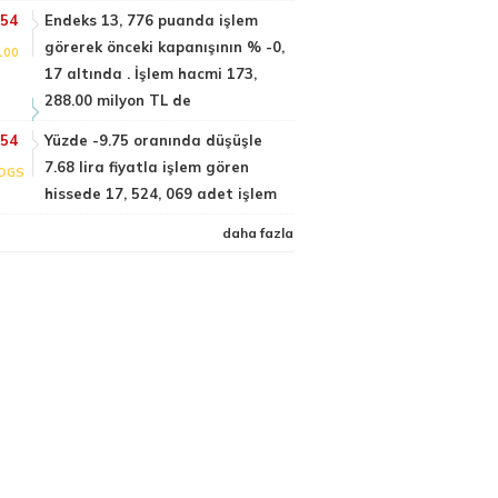
:54
Endeks 13, 776 puanda işlem
görerek önceki kapanışının % -0,
100
17 altında . İşlem hacmi 173,
288.00 milyon TL de
:54
Yüzde -9.75 oranında düşüşle
7.68 lira fiyatla işlem gören
DGS
hissede 17, 524, 069 adet işlem
daha fazla