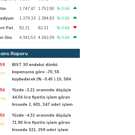
tin
1.747,47
1.752,90
% 0,66
ladyum
1.379,33
1.384,83
% 0,66
nt Pet.
82,31
82,31
% 0,66
ın Ons
4.341,53
4.342,09
% 0,66
ans Raporu
:59
BIST 30 endeksi dünkü
kapanışına göre -70, 55
030
kaybederek (% -0.45 ) 15, 584
:56
Yüzde -3.21 oranında düşüşle
44.04 lira fiyatla işlem gören
HOL
hissede 2, 601, 347 adet işlem
:55
Yüzde -4.32 oranında düşüşle
71.90 lira fiyatla işlem gören
NEL
hissede 321, 259 adet işlem