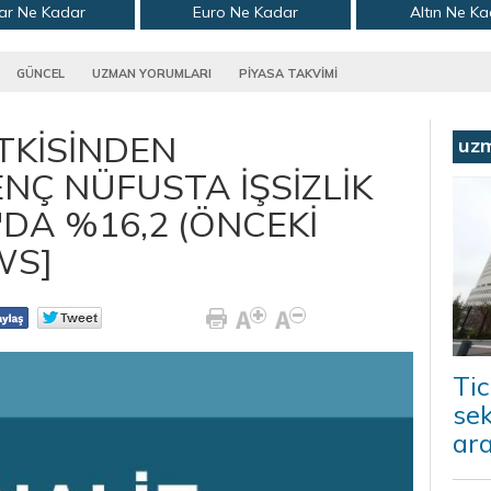
ar Ne Kadar
Euro Ne Kadar
Altın Ne K
GÜNCEL
UZMAN YORUMLARI
PİYASA TAKVİMİ
ETKİSİNDEN
uz
ENÇ NÜFUSTA İŞSİZLİK
DA %16,2 (ÖNCEKİ
WS]
Tic
sek
ara