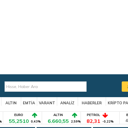
ALTIN
EMTİA
VARANT
ANALİZ
HABERLER
KRİPTO P
EURO
ALTIN
PETROL
55,2510
6.660,55
82,31
4
%
0,43%
2,59%
-0,22%