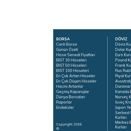
BORSA
DÖVİZ
Canlı Borsa
Döviz Ku
Günün Özeti
Dolar Ku
Hisse Senedi Fiyatları
Euro Kur
BIST 30 Hisseleri
Pound K
BIST 50 Hisseleri
Frank Ku
BIST 100 Hisseleri
Rus Rubl
En Çok Artan Hisseler
Riyal Kur
En Çok Düşen Hisseler
Avustral
Hacmi Artanlar
Danimar
Geçmiş Kapanışlar
Kanada D
Dünya Borsaları
Norveç K
Raporlar
İsveç Kr
Endeksler
Japon Ye
Serbest 
Kurları
Merkez 
Copyright 2026
Kurları
©