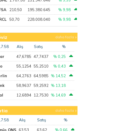
FSA
210,50
195.380.645
% 9,98
RCL
50,70
228.008.040
% 9,98
viz
daha fazla
17:58
Alış
Satış
%
lar
47,6785
47,7437
% 0,25
ro
55,1254
55,2510
% 0,43
rlin
64,2763
64,5985
% 14,52
ank
58,9637
59,2592
% 13,18
al
12,6894
12,7530
% 14,69
tia
daha fazla
17:58
Alış
Satış
%
müş ONS
63,53
63,62
% 0,66