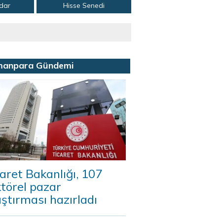
adar
Hisse Senedi
manpara Gündemi
aret Bakanlığı, 107
törel pazar
ştırması hazırladı