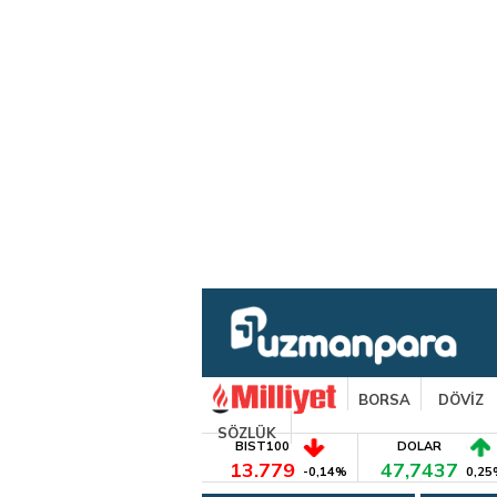
BORSA
DÖVİZ
SÖZLÜK
BIST100
DOLAR
13.779
47,7437
-0,14%
0,25