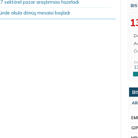
07 sektörel pazar araştırması hazırladı
BIS
ründe okula dönüş mesaisi başladı
1
D
Aç
Ö
En
1
BI
AR
EM
GI
MR