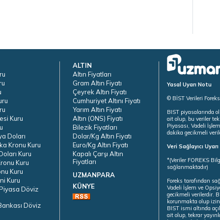
ALTIN
ru
Altın Fiyatları
ru
Gram Altın Fiyatı
Yasal Uyarı Notu
u
Çeyrek Altın Fiyatı
© BİST Verileri Forek
uru
Cumhuriyet Altını Fiyatı
ru
Yarım Altın Fiyatı
BIST piyasalarında ol
esi Kuru
Altın (ONS) Fiyatı
ait olup, bu veriler 
Piyasası, Vadeli İşle
u
Bilezik Fiyatları
dakika gecikmeli veril
ya Doları
Dolar/Kg Altın Fiyatı
ka Kronu Kuru
Euro/Kg Altın Fiyatı
Veri Sağlayıcı Uyar
oları Kuru
Kapalı Çarşı Altın
*(Veriler FOREKS Bilg
Fiyatları
ronu Kuru
sağlanmaktadır)
onu Kuru
UZMANPARA
ni Kuru
Foreks tarafından sa
KÜNYE
Vadeli İşlem ve Opsiy
Piyasa Döviz
gecikmeli verilerdir.
korunmakta olup izins
Bankası Döviz
BIST ismi altında açı
ait olup, tekrar yayı