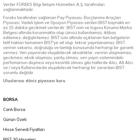
Veriler FOREKS Bilgi İletişim Hizmetleri A.Ş. tarafından
sağlanmaktadır.
Foreks tarafından sağlanan Pay Piyasası, Borçlanma Araçları
Piyasası, Vadeli İşlem ve Opsiyon Piyasası verileri BIST kaynaklı en
az 15 dakika gecikmeli verilerdir. BIST isim ve logosu Koruma Marka
Belgesi altında korunmakta olup izinsiz kullanılamaz, iktibas
edilemez, değiştirilemez. BIST ismi altında açıklanan tüm belgelerin
telif hakları tamamen BIST'ye ait olup, tekrar yayınlanamaz. BIST,
verinin sekansı, doğruluğu ve tamlığı konusunda herhangi bir garanti
vermez. Veri yayınında oluşabilecek aksaklıklar, verinin ulaşmaması,
gecikmesi, eksik ulaşması, yanlış olması, veri yayın sistemindeki
perfomansın düşmesi veya kesintili olması gibi hallerde Alıcı, Alt Alıcı
ve / veya Kullanıcılarda oluşabilecek herhangi bir zarardan BIST
sorumlu değildir.
Uluslarası döviz piyasası kuru
BORSA
Canlı Borsa
Günün Özeti
Hisse Senedi Fiyatları
BIST 30 Hisseleri