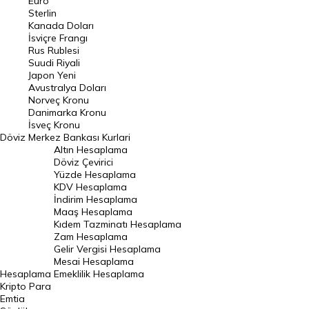
Euro
Pound Kuru
Sterlin
Kanada Doları
Frank Kuru
İsviçre Frangı
Riyal Kuru
Rus Rublesi
Suudi Riyali
Avustralya Doları
Japon Yeni
Avustralya Doları
Danimarka Kronu Kuru
Norveç Kronu
Danimarka Kronu
Kanada Doları Kuru
İsveç Kronu
Döviz
Merkez Bankası Kurlari
Norveç Kronu Kuru
Altın Hesaplama
İsveç Kronu Kuru
Döviz Çevirici
Yüzde Hesaplama
Japon Yeni Kuru
KDV Hesaplama
İndirim Hesaplama
Serbest Piyasa Döviz Kurları
Maaş Hesaplama
Kıdem Tazminatı Hesaplama
Merkez Bankası Döviz Kurları
Zam Hesaplama
Gelir Vergisi Hesaplama
ALTIN
Mesai Hesaplama
Hesaplama
Emeklilik Hesaplama
Altın Fiyatları
Kripto Para
Emtia
Gram Altın Fiyatı