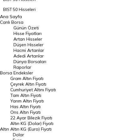
BIST 50 Hisseleri
Ana Sayfa
BIST 100 Hisseleri
Canlı Borsa
Günün Özeti
En Çok Artan Hisseler
Hisse Fiyatları
Artan Hisseler
En Çok Düşen Hisseler
Düşen Hisseler
Hacmi Artanlar
Hacmi Artanlar
Adedi Artanlar
Geçmiş Kapanışlar
Dünya Borsaları
Raporlar
Dünya Borsaları
Borsa
Endeksler
Gram Altın Fiyatı
Raporlar
Çeyrek Altın Fiyatı
Endeksler
Cumhuriyet Altını Fiyatı
Tam Altın Fiyatı
Yarım Altın Fiyatı
DÖVİZ
Has Altın Fiyatı
Ons Altın Fiyatı
Döviz Kuru
22 Ayar Bilezik Fiyatı
Dolar Kuru
Altın KG (Dolar) Fiyatı
Altın
Altın KG (Euro) Fiyatı
Euro Kuru
Dolar