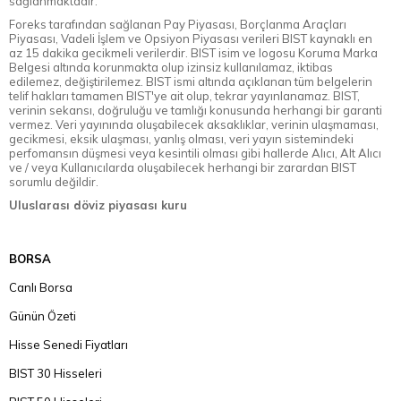
sağlanmaktadır.
Foreks tarafından sağlanan Pay Piyasası, Borçlanma Araçları
Piyasası, Vadeli İşlem ve Opsiyon Piyasası verileri BIST kaynaklı en
az 15 dakika gecikmeli verilerdir. BIST isim ve logosu Koruma Marka
Belgesi altında korunmakta olup izinsiz kullanılamaz, iktibas
edilemez, değiştirilemez. BIST ismi altında açıklanan tüm belgelerin
telif hakları tamamen BIST'ye ait olup, tekrar yayınlanamaz. BIST,
verinin sekansı, doğruluğu ve tamlığı konusunda herhangi bir garanti
vermez. Veri yayınında oluşabilecek aksaklıklar, verinin ulaşmaması,
gecikmesi, eksik ulaşması, yanlış olması, veri yayın sistemindeki
perfomansın düşmesi veya kesintili olması gibi hallerde Alıcı, Alt Alıcı
ve / veya Kullanıcılarda oluşabilecek herhangi bir zarardan BIST
sorumlu değildir.
Uluslarası döviz piyasası kuru
BORSA
Canlı Borsa
Günün Özeti
Hisse Senedi Fiyatları
BIST 30 Hisseleri