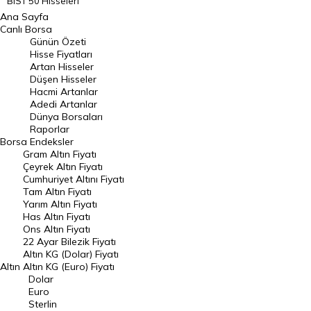
BIST 50 Hisseleri
Ana Sayfa
BIST 100 Hisseleri
Canlı Borsa
Günün Özeti
En Çok Artan Hisseler
Hisse Fiyatları
Artan Hisseler
En Çok Düşen Hisseler
Düşen Hisseler
Hacmi Artanlar
Hacmi Artanlar
Adedi Artanlar
Geçmiş Kapanışlar
Dünya Borsaları
Raporlar
Dünya Borsaları
Borsa
Endeksler
Gram Altın Fiyatı
Raporlar
Çeyrek Altın Fiyatı
Endeksler
Cumhuriyet Altını Fiyatı
Tam Altın Fiyatı
Yarım Altın Fiyatı
DÖVİZ
Has Altın Fiyatı
Ons Altın Fiyatı
Döviz Kuru
22 Ayar Bilezik Fiyatı
Dolar Kuru
Altın KG (Dolar) Fiyatı
Altın
Altın KG (Euro) Fiyatı
Euro Kuru
Dolar
Euro
Pound Kuru
Sterlin