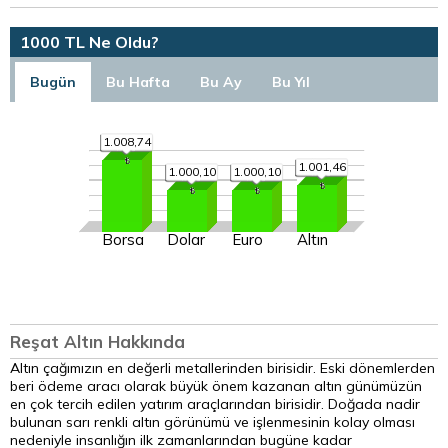
1000 TL Ne Oldu?
Bugün
Bu Hafta
Bu Ay
Bu Yıl
1.008,74
1.001,46
1.000,10
1.000,10
Borsa
Dolar
Euro
Altın
Reşat Altın Hakkında
Altın çağımızın en değerli metallerinden birisidir. Eski dönemlerden
beri ödeme aracı olarak büyük önem kazanan altın günümüzün
en çok tercih edilen yatırım araçlarından birisidir. Doğada nadir
bulunan sarı renkli altın görünümü ve işlenmesinin kolay olması
nedeniyle insanlığın ilk zamanlarından bugüne kadar