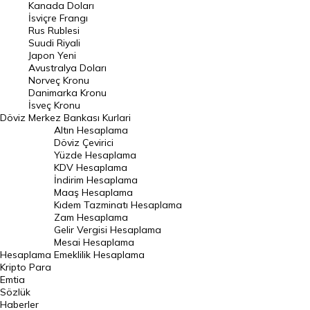
Kanada Doları
Frank Kuru
İsviçre Frangı
Riyal Kuru
Rus Rublesi
Suudi Riyali
Avustralya Doları
Japon Yeni
Avustralya Doları
Danimarka Kronu Kuru
Norveç Kronu
Danimarka Kronu
Kanada Doları Kuru
İsveç Kronu
Döviz
Merkez Bankası Kurlari
Norveç Kronu Kuru
Altın Hesaplama
İsveç Kronu Kuru
Döviz Çevirici
Yüzde Hesaplama
Japon Yeni Kuru
KDV Hesaplama
İndirim Hesaplama
Serbest Piyasa Döviz Kurları
Maaş Hesaplama
Kıdem Tazminatı Hesaplama
Merkez Bankası Döviz Kurları
Zam Hesaplama
Gelir Vergisi Hesaplama
ALTIN
Mesai Hesaplama
Hesaplama
Emeklilik Hesaplama
Altın Fiyatları
Kripto Para
Emtia
Gram Altın Fiyatı
Sözlük
Çeyrek Altın Fiyatı
Haberler