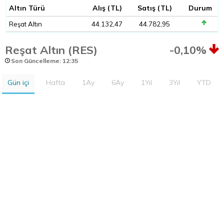
Altın Türü
Alış (TL)
Satış (TL)
Durum
Reşat Altın
44.132,47
44.782,95
Reşat Altın (RES)
-0,10%
Son Güncelleme: 12:35
Gün içi
Hafta
1Ay
6Ay
1Yıl
3Yıl
YTD