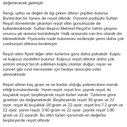
değerlenerek gelmiştir.
Rengi, ışıltısı ve değeri ile ilgi çeken altının çeşitleri bulunur.
Bunlardan bir tanesi de reşat altındır. Osmanlı padişahı Sultan
Reşat döneminde çıkarılan reşat altın günümüzde de
kullanılmaktadır. Sultan Beşinci Mehmet Reşat'ın tahta çıkışının
onuncu yılı anısına bastırılmıştır. Halk arasında sarı lira olarak da
bilinmektedir. Piyasada nadir bulunması nedeniyle yerini daha çok
cumhuriyet altınına bırakmıştır.
Reşat altını fiyatı diğer altın türlerine göre daha pahalıdır. Kulplu
ve kulpsuz modelleri bulunur. Kulpsuz reşat altınlar daha çok
yatırım amaçlı tercih edilirken kulplu olanlar düğün, nişan ve
sünnet gibi özel merasimler için hediye amacıyla satın
alınmaktadır.
Reşat altının kaç gram ve ne kadar olduğu yatırımcıların merak
ettiği konulardandır. Yarım reşat, reşat lira, çeyrek reşat, iki
buçukluk reşat, beşibiryerde reşat türleri vardır. Türlerine göre
gramları da değişmektedir. Beşibiryerde reşat 36 gram ve 22
ayar, reşat iki buçukluk 18 gram ve 22 ayar, reşat lira 7.2 gram ve
22 ayar, yarım reşat, 3.60 gram ve 22 ayar, çeyrek reşat 1.80
gram ve 22 ayardır. Bu altın türleri içerisinde en değerlisi
beşibiryerde reşat altındır.