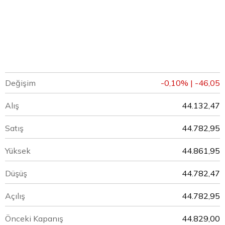
Değişim
-0,10% | -46,05
Alış
44.132,47
Satış
44.782,95
Yüksek
44.861,95
Düşüş
44.782,47
Açılış
44.782,95
Önceki Kapanış
44.829,00