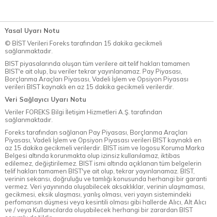
Yasal Uyarı Notu
© BİST Verileri Foreks tarafından 15 dakika gecikmeli
sağlanmaktadır.
BIST piyasalarında oluşan tüm verilere ait telif hakları tamamen
BIST'e ait olup, bu veriler tekrar yayınlanamaz. Pay Piyasası,
Borçlanma Araçları Piyasası, Vadeli İşlem ve Opsiyon Piyasası
verileri BIST kaynaklı en az 15 dakika gecikmeli verilerdir.
Veri Sağlayıcı Uyarı Notu
Veriler FOREKS Bilgi İletişim Hizmetleri A.Ş. tarafından
sağlanmaktadır.
Foreks tarafından sağlanan Pay Piyasası, Borçlanma Araçları
Piyasası, Vadeli İşlem ve Opsiyon Piyasası verileri BIST kaynaklı en
az 15 dakika gecikmeli verilerdir. BIST isim ve logosu Koruma Marka
Belgesi altında korunmakta olup izinsiz kullanılamaz, iktibas
edilemez, değiştirilemez. BIST ismi altında açıklanan tüm belgelerin
telif hakları tamamen BIST'ye ait olup, tekrar yayınlanamaz. BIST,
verinin sekansı, doğruluğu ve tamlığı konusunda herhangi bir garanti
vermez. Veri yayınında oluşabilecek aksaklıklar, verinin ulaşmaması,
gecikmesi, eksik ulaşması, yanlış olması, veri yayın sistemindeki
perfomansın düşmesi veya kesintili olması gibi hallerde Alıcı, Alt Alıcı
ve / veya Kullanıcılarda oluşabilecek herhangi bir zarardan BIST