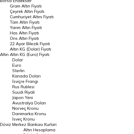
Borsa
Endeksler
Gram Altın Fiyatı
Raporlar
Çeyrek Altın Fiyatı
Endeksler
Cumhuriyet Altını Fiyatı
Tam Altın Fiyatı
Yarım Altın Fiyatı
DÖVİZ
Has Altın Fiyatı
Ons Altın Fiyatı
Döviz Kuru
22 Ayar Bilezik Fiyatı
Dolar Kuru
Altın KG (Dolar) Fiyatı
Altın
Altın KG (Euro) Fiyatı
Euro Kuru
Dolar
Euro
Pound Kuru
Sterlin
Kanada Doları
Frank Kuru
İsviçre Frangı
Riyal Kuru
Rus Rublesi
Suudi Riyali
Avustralya Doları
Japon Yeni
Avustralya Doları
Danimarka Kronu Kuru
Norveç Kronu
Danimarka Kronu
Kanada Doları Kuru
İsveç Kronu
Döviz
Merkez Bankası Kurlari
Norveç Kronu Kuru
Altın Hesaplama