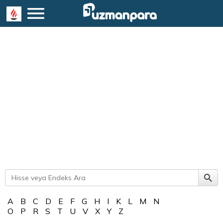
A
B
C
D
E
F
G
H
I
K
L
M
N
O
P
R
S
T
U
V
X
Y
Z