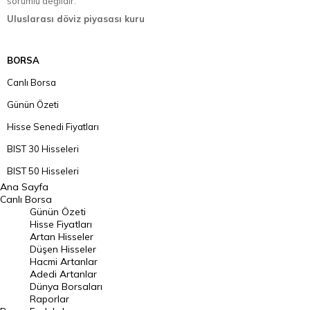
sorumlu değildir.
Uluslarası döviz piyasası kuru
BORSA
Canlı Borsa
Günün Özeti
Hisse Senedi Fiyatları
BIST 30 Hisseleri
BIST 50 Hisseleri
Ana Sayfa
BIST 100 Hisseleri
Canlı Borsa
Günün Özeti
En Çok Artan Hisseler
Hisse Fiyatları
Artan Hisseler
En Çok Düşen Hisseler
Düşen Hisseler
Hacmi Artanlar
Hacmi Artanlar
Adedi Artanlar
Geçmiş Kapanışlar
Dünya Borsaları
Raporlar
Dünya Borsaları