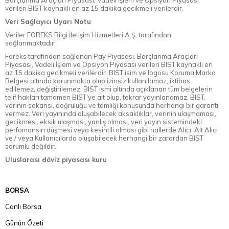
Borçlanma Araçları Piyasası, Vadeli İşlem ve Opsiyon Piyasası
verileri BIST kaynaklı en az 15 dakika gecikmeli verilerdir.
Veri Sağlayıcı Uyarı Notu
Veriler FOREKS Bilgi İletişim Hizmetleri A.Ş. tarafından
sağlanmaktadır.
Foreks tarafından sağlanan Pay Piyasası, Borçlanma Araçları
Piyasası, Vadeli İşlem ve Opsiyon Piyasası verileri BIST kaynaklı en
az 15 dakika gecikmeli verilerdir. BIST isim ve logosu Koruma Marka
Belgesi altında korunmakta olup izinsiz kullanılamaz, iktibas
edilemez, değiştirilemez. BIST ismi altında açıklanan tüm belgelerin
telif hakları tamamen BIST'ye ait olup, tekrar yayınlanamaz. BIST,
verinin sekansı, doğruluğu ve tamlığı konusunda herhangi bir garanti
vermez. Veri yayınında oluşabilecek aksaklıklar, verinin ulaşmaması,
gecikmesi, eksik ulaşması, yanlış olması, veri yayın sistemindeki
perfomansın düşmesi veya kesintili olması gibi hallerde Alıcı, Alt Alıcı
ve / veya Kullanıcılarda oluşabilecek herhangi bir zarardan BIST
sorumlu değildir.
Uluslarası döviz piyasası kuru
BORSA
Canlı Borsa
Günün Özeti