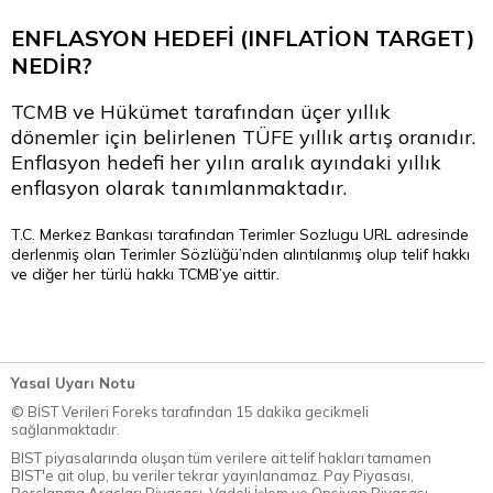
ENFLASYON HEDEFİ (INFLATİON TARGET)
NEDİR?
TCMB ve Hükümet tarafından üçer yıllık
dönemler için belirlenen TÜFE yıllık artış oranıdır.
Enflasyon hedefi her yılın aralık ayındaki yıllık
enflasyon olarak tanımlanmaktadır.
T.C. Merkez Bankası tarafından
Terimler Sozlugu
URL adresinde
derlenmiş olan Terimler Sözlüğü’nden alıntılanmış olup telif hakkı
ve diğer her türlü hakkı TCMB’ye aittir.
Yasal Uyarı Notu
© BİST Verileri Foreks tarafından 15 dakika gecikmeli
sağlanmaktadır.
BIST piyasalarında oluşan tüm verilere ait telif hakları tamamen
BIST'e ait olup, bu veriler tekrar yayınlanamaz. Pay Piyasası,