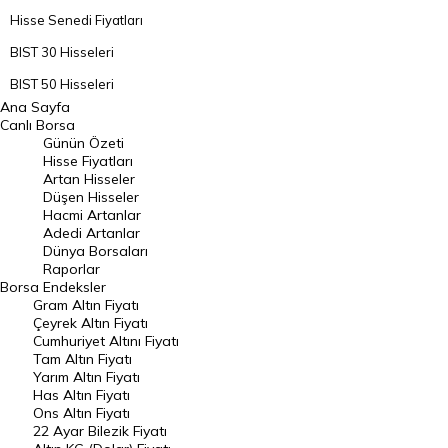
Hisse Senedi Fiyatları
BIST 30 Hisseleri
BIST 50 Hisseleri
Ana Sayfa
BIST 100 Hisseleri
Canlı Borsa
Günün Özeti
En Çok Artan Hisseler
Hisse Fiyatları
Artan Hisseler
En Çok Düşen Hisseler
Düşen Hisseler
Hacmi Artanlar
Hacmi Artanlar
Adedi Artanlar
Geçmiş Kapanışlar
Dünya Borsaları
Raporlar
Dünya Borsaları
Borsa
Endeksler
Gram Altın Fiyatı
Raporlar
Çeyrek Altın Fiyatı
Endeksler
Cumhuriyet Altını Fiyatı
Tam Altın Fiyatı
Yarım Altın Fiyatı
DÖVİZ
Has Altın Fiyatı
Ons Altın Fiyatı
Döviz Kuru
22 Ayar Bilezik Fiyatı
Dolar Kuru