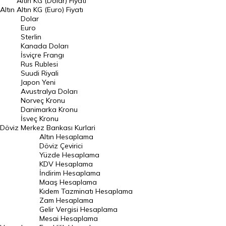
Altın KG (Dolar) Fiyatı
Altın
Altın KG (Euro) Fiyatı
Euro Kuru
Dolar
Euro
Pound Kuru
Sterlin
Kanada Doları
Frank Kuru
İsviçre Frangı
Riyal Kuru
Rus Rublesi
Suudi Riyali
Avustralya Doları
Japon Yeni
Avustralya Doları
Danimarka Kronu Kuru
Norveç Kronu
Danimarka Kronu
Kanada Doları Kuru
İsveç Kronu
Döviz
Merkez Bankası Kurlari
Norveç Kronu Kuru
Altın Hesaplama
İsveç Kronu Kuru
Döviz Çevirici
Yüzde Hesaplama
Japon Yeni Kuru
KDV Hesaplama
İndirim Hesaplama
Serbest Piyasa Döviz Kurları
Maaş Hesaplama
Kıdem Tazminatı Hesaplama
Merkez Bankası Döviz Kurları
Zam Hesaplama
Gelir Vergisi Hesaplama
ALTIN
Mesai Hesaplama