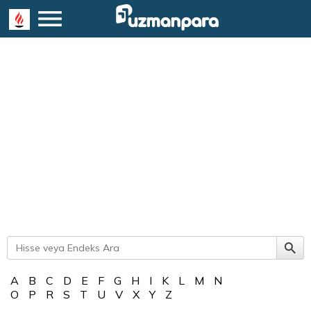
A
B
C
D
E
F
G
H
I
K
L
M
N
O
P
R
S
T
U
V
X
Y
Z