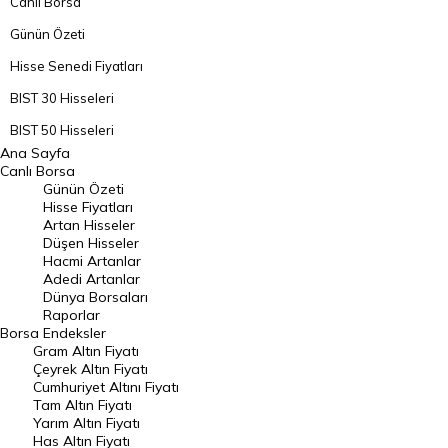
Canlı Borsa
Günün Özeti
Hisse Senedi Fiyatları
BIST 30 Hisseleri
BIST 50 Hisseleri
Ana Sayfa
BIST 100 Hisseleri
Canlı Borsa
Günün Özeti
En Çok Artan Hisseler
Hisse Fiyatları
Artan Hisseler
En Çok Düşen Hisseler
Düşen Hisseler
Hacmi Artanlar
Hacmi Artanlar
Adedi Artanlar
Geçmiş Kapanışlar
Dünya Borsaları
Raporlar
Dünya Borsaları
Borsa
Endeksler
Gram Altın Fiyatı
Raporlar
Çeyrek Altın Fiyatı
Endeksler
Cumhuriyet Altını Fiyatı
Tam Altın Fiyatı
Yarım Altın Fiyatı
DÖVİZ
Has Altın Fiyatı