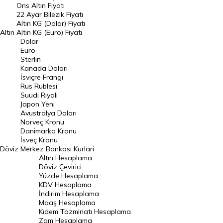
Ons Altın Fiyatı
Döviz Kuru
22 Ayar Bilezik Fiyatı
Dolar Kuru
Altın KG (Dolar) Fiyatı
Altın
Altın KG (Euro) Fiyatı
Euro Kuru
Dolar
Euro
Pound Kuru
Sterlin
Kanada Doları
Frank Kuru
İsviçre Frangı
Riyal Kuru
Rus Rublesi
Suudi Riyali
Avustralya Doları
Japon Yeni
Avustralya Doları
Danimarka Kronu Kuru
Norveç Kronu
Danimarka Kronu
Kanada Doları Kuru
İsveç Kronu
Döviz
Merkez Bankası Kurlari
Norveç Kronu Kuru
Altın Hesaplama
İsveç Kronu Kuru
Döviz Çevirici
Yüzde Hesaplama
Japon Yeni Kuru
KDV Hesaplama
İndirim Hesaplama
Serbest Piyasa Döviz Kurları
Maaş Hesaplama
Kıdem Tazminatı Hesaplama
Merkez Bankası Döviz Kurları
Zam Hesaplama