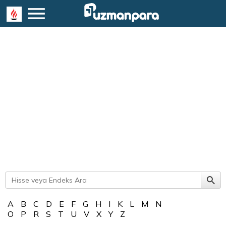
A
B
C
D
E
F
G
H
I
K
L
M
N
O
P
R
S
T
U
V
X
Y
Z