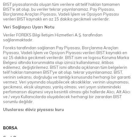
BIST piyasalarında oluşan tüm verilere ait telif hakları tamamen
BIST'e ait olup, bu veriler tekrar yayınlanamaz. Pay Piyasası,
Borçlanma Araçları Piyasası, Vadeli İşlem ve Opsiyon Piyasası
verileri BIST kaynaklı en az 15 dakika gecikmeli verilerdir.
Veri Sağlayıcı Uyarı Notu
Veriler FOREKS Bilgi İletişim Hizmetleri A.Ş. tarafından
sağlanmaktadır.
Foreks tarafından sağlanan Pay Piyasası, Borçlanma Araçları
Piyasası, Vadeli İşlem ve Opsiyon Piyasası verileri BIST kaynaklı en
az 15 dakika gecikmeli verilerdir. BIST isim ve logosu Koruma Marka
Belgesi altında korunmakta olup izinsiz kullanılamaz, iktibas
edilemez, değiştirilemez. BIST ismi altında açıklanan tüm belgelerin
telif hakları tamamen BIST'ye ait olup, tekrar yayınlanamaz. BIST,
verinin sekansı, doğruluğu ve tamlığı konusunda herhangi bir garanti
vermez. Veri yayınında oluşabilecek aksaklıklar, verinin ulaşmaması,
gecikmesi, eksik ulaşması, yanlış olması, veri yayın sistemindeki
perfomansın düşmesi veya kesintili olması gibi hallerde Alıcı, Alt Alıcı
ve / veya Kullanıcılarda oluşabilecek herhangi bir zarardan BIST
sorumlu değildir.
Uluslarası döviz piyasası kuru
BORSA