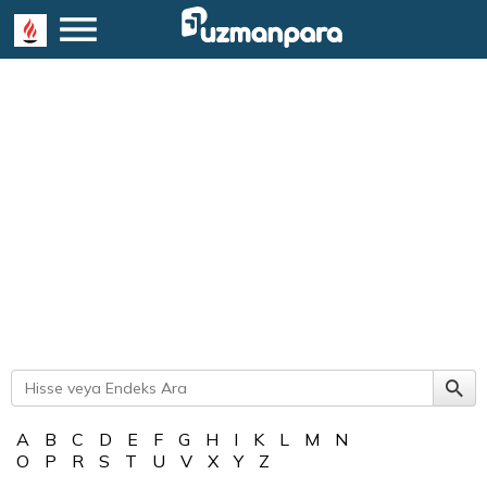
A
B
C
D
E
F
G
H
I
K
L
M
N
O
P
R
S
T
U
V
X
Y
Z