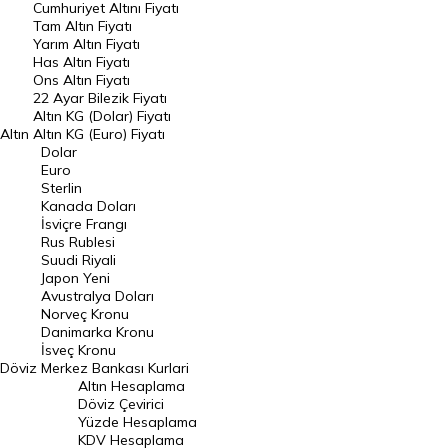
Endeksler
Cumhuriyet Altını Fiyatı
Tam Altın Fiyatı
Yarım Altın Fiyatı
DÖVİZ
Has Altın Fiyatı
Ons Altın Fiyatı
Döviz Kuru
22 Ayar Bilezik Fiyatı
Dolar Kuru
Altın KG (Dolar) Fiyatı
Altın
Altın KG (Euro) Fiyatı
Euro Kuru
Dolar
Euro
Pound Kuru
Sterlin
Kanada Doları
Frank Kuru
İsviçre Frangı
Riyal Kuru
Rus Rublesi
Suudi Riyali
Avustralya Doları
Japon Yeni
Avustralya Doları
Danimarka Kronu Kuru
Norveç Kronu
Danimarka Kronu
Kanada Doları Kuru
İsveç Kronu
Döviz
Merkez Bankası Kurlari
Norveç Kronu Kuru
Altın Hesaplama
İsveç Kronu Kuru
Döviz Çevirici
Yüzde Hesaplama
Japon Yeni Kuru
KDV Hesaplama