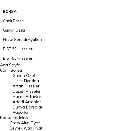
BORSA
Canlı Borsa
Günün Özeti
Hisse Senedi Fiyatları
BIST 30 Hisseleri
BIST 50 Hisseleri
Ana Sayfa
BIST 100 Hisseleri
Canlı Borsa
Günün Özeti
En Çok Artan Hisseler
Hisse Fiyatları
Artan Hisseler
En Çok Düşen Hisseler
Düşen Hisseler
Hacmi Artanlar
Hacmi Artanlar
Adedi Artanlar
Geçmiş Kapanışlar
Dünya Borsaları
Raporlar
Dünya Borsaları
Borsa
Endeksler
Gram Altın Fiyatı
Raporlar
Çeyrek Altın Fiyatı