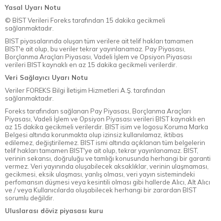
Yasal Uyarı Notu
© BİST Verileri Foreks tarafından 15 dakika gecikmeli
sağlanmaktadır.
BIST piyasalarında oluşan tüm verilere ait telif hakları tamamen
BIST'e ait olup, bu veriler tekrar yayınlanamaz. Pay Piyasası,
Borçlanma Araçları Piyasası, Vadeli İşlem ve Opsiyon Piyasası
verileri BIST kaynaklı en az 15 dakika gecikmeli verilerdir.
Veri Sağlayıcı Uyarı Notu
Veriler FOREKS Bilgi İletişim Hizmetleri A.Ş. tarafından
sağlanmaktadır.
Foreks tarafından sağlanan Pay Piyasası, Borçlanma Araçları
Piyasası, Vadeli İşlem ve Opsiyon Piyasası verileri BIST kaynaklı en
az 15 dakika gecikmeli verilerdir. BIST isim ve logosu Koruma Marka
Belgesi altında korunmakta olup izinsiz kullanılamaz, iktibas
edilemez, değiştirilemez. BIST ismi altında açıklanan tüm belgelerin
telif hakları tamamen BIST'ye ait olup, tekrar yayınlanamaz. BIST,
verinin sekansı, doğruluğu ve tamlığı konusunda herhangi bir garanti
vermez. Veri yayınında oluşabilecek aksaklıklar, verinin ulaşmaması,
gecikmesi, eksik ulaşması, yanlış olması, veri yayın sistemindeki
perfomansın düşmesi veya kesintili olması gibi hallerde Alıcı, Alt Alıcı
ve / veya Kullanıcılarda oluşabilecek herhangi bir zarardan BIST
sorumlu değildir.
Uluslarası döviz piyasası kuru