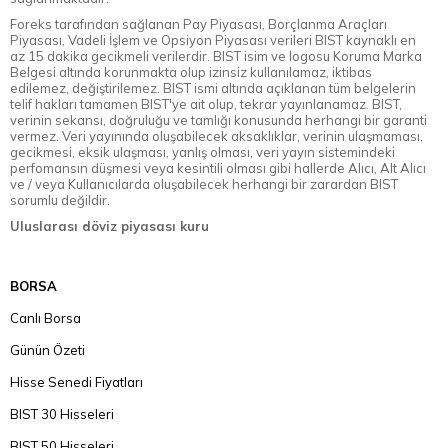
Foreks tarafından sağlanan Pay Piyasası, Borçlanma Araçları
Piyasası, Vadeli İşlem ve Opsiyon Piyasası verileri BIST kaynaklı en
az 15 dakika gecikmeli verilerdir. BIST isim ve logosu Koruma Marka
Belgesi altında korunmakta olup izinsiz kullanılamaz, iktibas
edilemez, değiştirilemez. BIST ismi altında açıklanan tüm belgelerin
telif hakları tamamen BIST'ye ait olup, tekrar yayınlanamaz. BIST,
verinin sekansı, doğruluğu ve tamlığı konusunda herhangi bir garanti
vermez. Veri yayınında oluşabilecek aksaklıklar, verinin ulaşmaması,
gecikmesi, eksik ulaşması, yanlış olması, veri yayın sistemindeki
perfomansın düşmesi veya kesintili olması gibi hallerde Alıcı, Alt Alıcı
ve / veya Kullanıcılarda oluşabilecek herhangi bir zarardan BIST
sorumlu değildir.
Uluslarası döviz piyasası kuru
BORSA
Canlı Borsa
Günün Özeti
Hisse Senedi Fiyatları
BIST 30 Hisseleri
BIST 50 Hisseleri