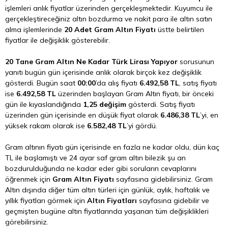
işlemleri anlık fiyatlar üzerinden gerçekleşmektedir. Kuyumcu ile
gerçekleştireceğiniz altın bozdurma ve nakit para ile altın satın
alma işlemlerinde
20 Adet Gram Altın Fiyatı
üstte belirtilen
fiyatlar ile değişiklik gösterebilir.
20 Tane Gram Altın Ne Kadar Türk Lirası Yapıyor
sorusunun
yanıtı bugün gün içerisinde anlık olarak birçok kez değişiklik
gösterdi. Bugün saat
00:00
’da alış fiyatı
6.492,58 TL
, satış fiyatı
ise
6.492,58 TL
üzerinden başlayan Gram Altın fiyatı, bir önceki
gün ile kıyaslandığında
1,25 değişim
gösterdi. Satış fiyatı
üzerinden gün içerisinde en düşük fiyat olarak
6.486,38 TL
’yi, en
yüksek rakam olarak ise
6.582,48 TL
’yi gördü.
Gram altının fiyatı gün içerisinde en fazla ne kadar oldu, dün kaç
TL ile başlamıştı ve 24 ayar saf gram altın bilezik şu an
bozdurulduğunda ne kadar eder gibi soruların cevaplarını
öğrenmek için
Gram Altın Fiyatı
sayfasına gidebilirsiniz. Gram
Altın dışında diğer tüm altın türleri için günlük, aylık, haftalık ve
yıllık fiyatları görmek için
Altın Fiyatları
sayfasına gidebilir ve
geçmişten bugüne altın fiyatlarında yaşanan tüm değişiklikleri
görebilirsiniz.