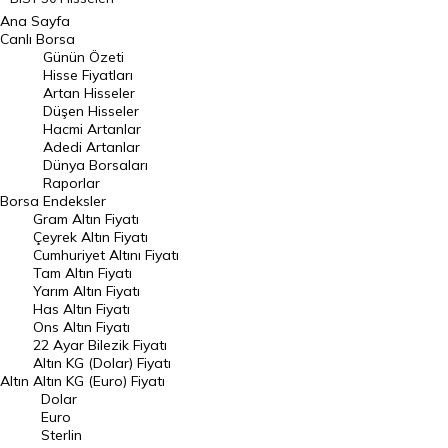
Ana Sayfa
BIST 100 Hisseleri
Canlı Borsa
Günün Özeti
En Çok Artan Hisseler
Hisse Fiyatları
Artan Hisseler
En Çok Düşen Hisseler
Düşen Hisseler
Hacmi Artanlar
Hacmi Artanlar
Adedi Artanlar
Geçmiş Kapanışlar
Dünya Borsaları
Raporlar
Dünya Borsaları
Borsa
Endeksler
Gram Altın Fiyatı
Raporlar
Çeyrek Altın Fiyatı
Endeksler
Cumhuriyet Altını Fiyatı
Tam Altın Fiyatı
Yarım Altın Fiyatı
DÖVİZ
Has Altın Fiyatı
Ons Altın Fiyatı
Döviz Kuru
22 Ayar Bilezik Fiyatı
Dolar Kuru
Altın KG (Dolar) Fiyatı
Altın
Altın KG (Euro) Fiyatı
Euro Kuru
Dolar
Euro
Pound Kuru
Sterlin