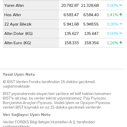
Yarım Altın
20.782,87
21.328,68
0,00%
Has Altın
6.583,47
6.584,40
1,41%
22 Ayar Bilezik
5.941,68
5.948,55
0,00%
Altın Dolar (KG)
135.627
135.647
0,00%
Altın Euro (KG)
158.333
158.356
1,26%
Yasal Uyarı Notu
© BİST Verileri Foreks tarafından 15 dakika gecikmeli
sağlanmaktadır.
BIST piyasalarında oluşan tüm verilere ait telif hakları tamamen
BIST'e ait olup, bu veriler tekrar yayınlanamaz. Pay Piyasası,
Borçlanma Araçları Piyasası, Vadeli İşlem ve Opsiyon Piyasası
verileri BIST kaynaklı en az 15 dakika gecikmeli verilerdir.
Veri Sağlayıcı Uyarı Notu
Veriler FOREKS Bilgi İletişim Hizmetleri A.Ş. tarafından
sağlanmaktadır.