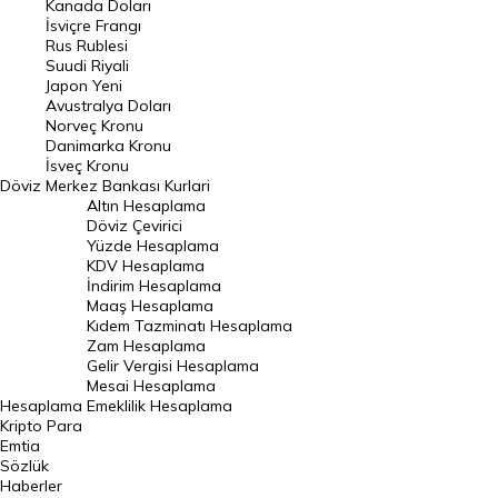
Kanada Doları
Frank Kuru
İsviçre Frangı
Riyal Kuru
Rus Rublesi
Suudi Riyali
Avustralya Doları
Japon Yeni
Avustralya Doları
Danimarka Kronu Kuru
Norveç Kronu
Danimarka Kronu
Kanada Doları Kuru
İsveç Kronu
Döviz
Merkez Bankası Kurlari
Norveç Kronu Kuru
Altın Hesaplama
İsveç Kronu Kuru
Döviz Çevirici
Yüzde Hesaplama
Japon Yeni Kuru
KDV Hesaplama
İndirim Hesaplama
Serbest Piyasa Döviz Kurları
Maaş Hesaplama
Kıdem Tazminatı Hesaplama
Merkez Bankası Döviz Kurları
Zam Hesaplama
Gelir Vergisi Hesaplama
ALTIN
Mesai Hesaplama
Hesaplama
Emeklilik Hesaplama
Altın Fiyatları
Kripto Para
Emtia
Gram Altın Fiyatı
Sözlük
Çeyrek Altın Fiyatı
Haberler