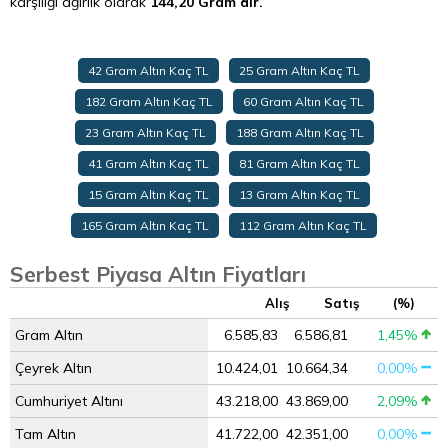
karşılığı ağırlık olarak
144,20 Gram’dır.
42 Gram Altın Kaç TL
25 Gram Altın Kaç TL
182 Gram Altın Kaç TL
60 Gram Altın Kaç TL
23 Gram Altın Kaç TL
188 Gram Altın Kaç TL
41 Gram Altın Kaç TL
81 Gram Altın Kaç TL
15 Gram Altın Kaç TL
13 Gram Altın Kaç TL
165 Gram Altın Kaç TL
112 Gram Altın Kaç TL
Serbest Piyasa Altın Fiyatları
Alış
Satış
(%)
Gram Altın
6.585,83
6.586,81
1,45%
Çeyrek Altın
10.424,01
10.664,34
0,00%
Cumhuriyet Altını
43.218,00
43.869,00
2,09%
Tam Altın
41.722,00
42.351,00
0,00%