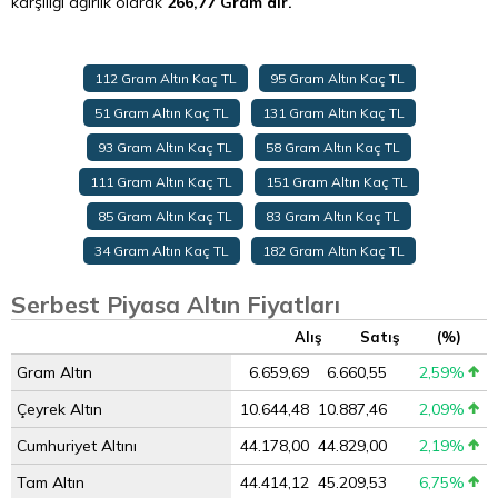
karşılığı ağırlık olarak
266,77 Gram’dır.
112 Gram Altın Kaç TL
95 Gram Altın Kaç TL
51 Gram Altın Kaç TL
131 Gram Altın Kaç TL
93 Gram Altın Kaç TL
58 Gram Altın Kaç TL
111 Gram Altın Kaç TL
151 Gram Altın Kaç TL
85 Gram Altın Kaç TL
83 Gram Altın Kaç TL
34 Gram Altın Kaç TL
182 Gram Altın Kaç TL
Serbest Piyasa Altın Fiyatları
Alış
Satış
(%)
Gram Altın
6.659,69
6.660,55
2,59%
Çeyrek Altın
10.644,48
10.887,46
2,09%
Cumhuriyet Altını
44.178,00
44.829,00
2,19%
Tam Altın
44.414,12
45.209,53
6,75%