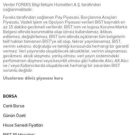
Veriler FOREKS Bilgi İletişim Hizmetleri A.Ş. tarafından
sağlanmaktadır.
Foreks tarafından sağlanan Pay Piyasası, Borçlanma Araçları
Piyasası, Vadeli İşlem ve Opsiyon Piyasası verileri BIST kaynaklı en
az 15 dakika gecikmeli verilerdir. BIST isim ve logosu Koruma Marka
Belgesi altında korunmakta olup izinsiz kullanılamaz, iktibas
edilemez, değiştirilemez. BIST ismi altında açıklanan tüm belgelerin
telif hakları tamamen BIST'ye ait olup, tekrar yayınlanamaz. BIST,
verinin sekansı, doğruluğu ve tamlığı konusunda herhangi bir garanti
vermez. Veri yayınında oluşabilecek aksaklıklar, verinin ulaşmaması,
gecikmesi, eksik ulaşması, yanlış olması, veri yayın sistemindeki
perfomansın düşmesi veya kesintili olması gibi hallerde Alıcı, Alt Alıcı
ve / veya Kullanıcılarda oluşabilecek herhangi bir zarardan BIST
sorumlu değildir.
Uluslarası döviz piyasası kuru
BORSA
Canlı Borsa
Günün Özeti
Hisse Senedi Fiyatları
BIST 30 Hisseleri