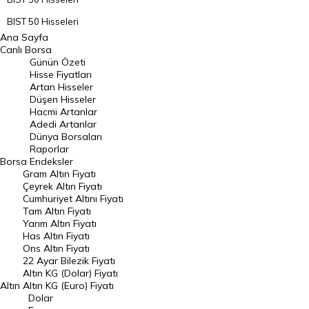
BIST 50 Hisseleri
Ana Sayfa
BIST 100 Hisseleri
Canlı Borsa
Günün Özeti
En Çok Artan Hisseler
Hisse Fiyatları
Artan Hisseler
En Çok Düşen Hisseler
Düşen Hisseler
Hacmi Artanlar
Hacmi Artanlar
Adedi Artanlar
Geçmiş Kapanışlar
Dünya Borsaları
Raporlar
Dünya Borsaları
Borsa
Endeksler
Gram Altın Fiyatı
Raporlar
Çeyrek Altın Fiyatı
Endeksler
Cumhuriyet Altını Fiyatı
Tam Altın Fiyatı
Yarım Altın Fiyatı
DÖVİZ
Has Altın Fiyatı
Ons Altın Fiyatı
Döviz Kuru
22 Ayar Bilezik Fiyatı
Dolar Kuru
Altın KG (Dolar) Fiyatı
Altın
Altın KG (Euro) Fiyatı
Euro Kuru
Dolar