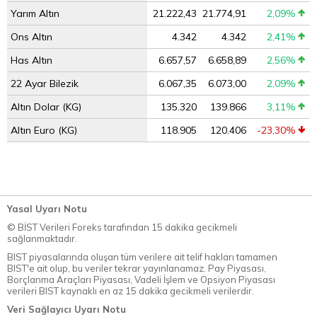
Yarım Altın
21.222,43
21.774,91
2,09%
Ons Altın
4.342
4.342
2,41%
Has Altın
6.657,57
6.658,89
2,56%
22 Ayar Bilezik
6.067,35
6.073,00
2,09%
Altın Dolar (KG)
135.320
139.866
3,11%
Altın Euro (KG)
118.905
120.406
-23,30%
Yasal Uyarı Notu
© BİST Verileri Foreks tarafından 15 dakika gecikmeli
sağlanmaktadır.
BIST piyasalarında oluşan tüm verilere ait telif hakları tamamen
BIST'e ait olup, bu veriler tekrar yayınlanamaz. Pay Piyasası,
Borçlanma Araçları Piyasası, Vadeli İşlem ve Opsiyon Piyasası
verileri BIST kaynaklı en az 15 dakika gecikmeli verilerdir.
Veri Sağlayıcı Uyarı Notu