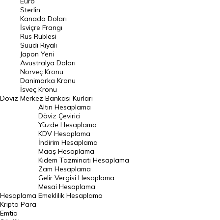
Euro
Pound Kuru
Sterlin
Kanada Doları
Frank Kuru
İsviçre Frangı
Riyal Kuru
Rus Rublesi
Suudi Riyali
Avustralya Doları
Japon Yeni
Avustralya Doları
Danimarka Kronu Kuru
Norveç Kronu
Danimarka Kronu
Kanada Doları Kuru
İsveç Kronu
Döviz
Merkez Bankası Kurlari
Norveç Kronu Kuru
Altın Hesaplama
İsveç Kronu Kuru
Döviz Çevirici
Yüzde Hesaplama
Japon Yeni Kuru
KDV Hesaplama
İndirim Hesaplama
Serbest Piyasa Döviz Kurları
Maaş Hesaplama
Kıdem Tazminatı Hesaplama
Merkez Bankası Döviz Kurları
Zam Hesaplama
Gelir Vergisi Hesaplama
ALTIN
Mesai Hesaplama
Hesaplama
Emeklilik Hesaplama
Altın Fiyatları
Kripto Para
Emtia
Gram Altın Fiyatı