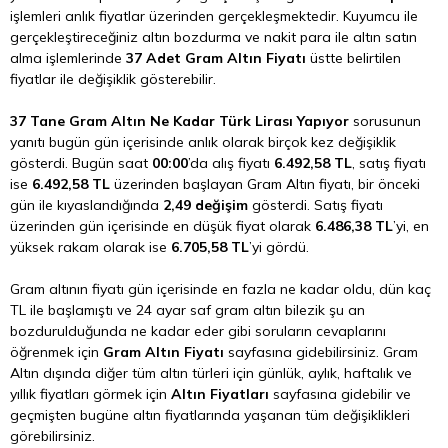
işlemleri anlık fiyatlar üzerinden gerçekleşmektedir. Kuyumcu ile
gerçekleştireceğiniz altın bozdurma ve nakit para ile altın satın
alma işlemlerinde
37 Adet Gram Altın Fiyatı
üstte belirtilen
fiyatlar ile değişiklik gösterebilir.
37 Tane Gram Altın Ne Kadar Türk Lirası Yapıyor
sorusunun
yanıtı bugün gün içerisinde anlık olarak birçok kez değişiklik
gösterdi. Bugün saat
00:00
’da alış fiyatı
6.492,58 TL
, satış fiyatı
ise
6.492,58 TL
üzerinden başlayan Gram Altın fiyatı, bir önceki
gün ile kıyaslandığında
2,49 değişim
gösterdi. Satış fiyatı
üzerinden gün içerisinde en düşük fiyat olarak
6.486,38 TL
’yi, en
yüksek rakam olarak ise
6.705,58 TL
’yi gördü.
Gram altının fiyatı gün içerisinde en fazla ne kadar oldu, dün kaç
TL ile başlamıştı ve 24 ayar saf gram altın bilezik şu an
bozdurulduğunda ne kadar eder gibi soruların cevaplarını
öğrenmek için
Gram Altın Fiyatı
sayfasına gidebilirsiniz. Gram
Altın dışında diğer tüm altın türleri için günlük, aylık, haftalık ve
yıllık fiyatları görmek için
Altın Fiyatları
sayfasına gidebilir ve
geçmişten bugüne altın fiyatlarında yaşanan tüm değişiklikleri
görebilirsiniz.