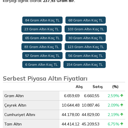
karşılığı ağırlık olarak
237,93 Gram’dır.
84 Gram Altın Kaç TL
68 Gram Altın Kaç TL
23 Gram Altın Kaç TL
103 Gram Altın Kaç TL
65 Gram Altın Kaç TL
30 Gram Altın Kaç TL
83 Gram Altın Kaç TL
123 Gram Altın Kaç TL
57 Gram Altın Kaç TL
56 Gram Altın Kaç TL
6 Gram Altın Kaç TL
154 Gram Altın Kaç TL
Serbest Piyasa Altın Fiyatları
Alış
Satış
(%)
Gram Altın
6.659,69
6.660,55
2,59%
Çeyrek Altın
10.644,48
10.887,46
2,09%
Cumhuriyet Altını
44.178,00
44.829,00
2,19%
Tam Altın
44.414,12
45.209,53
6,75%