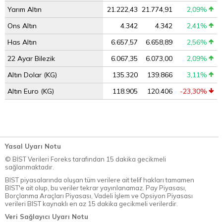
Yarım Altın
21.222,43
21.774,91
2,09%
Ons Altın
4.342
4.342
2,41%
Has Altın
6.657,57
6.658,89
2,56%
22 Ayar Bilezik
6.067,35
6.073,00
2,09%
Altın Dolar (KG)
135.320
139.866
3,11%
Altın Euro (KG)
118.905
120.406
-23,30%
Yasal Uyarı Notu
© BİST Verileri Foreks tarafından 15 dakika gecikmeli
sağlanmaktadır.
BIST piyasalarında oluşan tüm verilere ait telif hakları tamamen
BIST'e ait olup, bu veriler tekrar yayınlanamaz. Pay Piyasası,
Borçlanma Araçları Piyasası, Vadeli İşlem ve Opsiyon Piyasası
verileri BIST kaynaklı en az 15 dakika gecikmeli verilerdir.
Veri Sağlayıcı Uyarı Notu