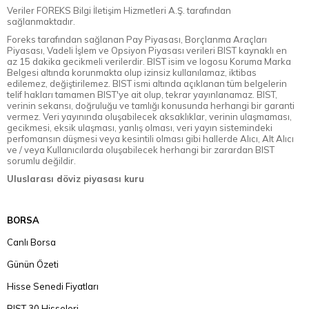
Veriler FOREKS Bilgi İletişim Hizmetleri A.Ş. tarafından
sağlanmaktadır.
Foreks tarafından sağlanan Pay Piyasası, Borçlanma Araçları
Piyasası, Vadeli İşlem ve Opsiyon Piyasası verileri BIST kaynaklı en
az 15 dakika gecikmeli verilerdir. BIST isim ve logosu Koruma Marka
Belgesi altında korunmakta olup izinsiz kullanılamaz, iktibas
edilemez, değiştirilemez. BIST ismi altında açıklanan tüm belgelerin
telif hakları tamamen BIST'ye ait olup, tekrar yayınlanamaz. BIST,
verinin sekansı, doğruluğu ve tamlığı konusunda herhangi bir garanti
vermez. Veri yayınında oluşabilecek aksaklıklar, verinin ulaşmaması,
gecikmesi, eksik ulaşması, yanlış olması, veri yayın sistemindeki
perfomansın düşmesi veya kesintili olması gibi hallerde Alıcı, Alt Alıcı
ve / veya Kullanıcılarda oluşabilecek herhangi bir zarardan BIST
sorumlu değildir.
Uluslarası döviz piyasası kuru
BORSA
Canlı Borsa
Günün Özeti
Hisse Senedi Fiyatları
BIST 30 Hisseleri