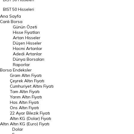
BIST 50 Hisseleri
Ana Sayfa
BIST 100 Hisseleri
Canlı Borsa
Günün Özeti
En Çok Artan Hisseler
Hisse Fiyatları
Artan Hisseler
En Çok Düşen Hisseler
Düşen Hisseler
Hacmi Artanlar
Hacmi Artanlar
Adedi Artanlar
Geçmiş Kapanışlar
Dünya Borsaları
Raporlar
Dünya Borsaları
Borsa
Endeksler
Gram Altın Fiyatı
Raporlar
Çeyrek Altın Fiyatı
Endeksler
Cumhuriyet Altını Fiyatı
Tam Altın Fiyatı
Yarım Altın Fiyatı
DÖVİZ
Has Altın Fiyatı
Ons Altın Fiyatı
Döviz Kuru
22 Ayar Bilezik Fiyatı
Dolar Kuru
Altın KG (Dolar) Fiyatı
Altın
Altın KG (Euro) Fiyatı
Euro Kuru
Dolar