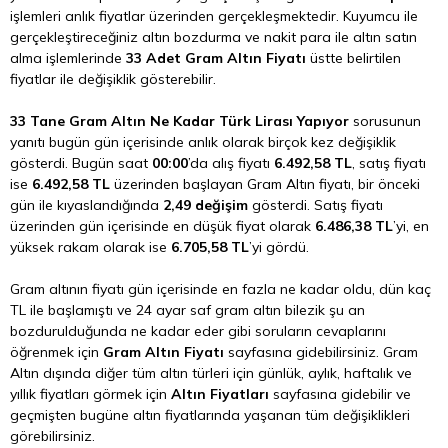
işlemleri anlık fiyatlar üzerinden gerçekleşmektedir. Kuyumcu ile
gerçekleştireceğiniz altın bozdurma ve nakit para ile altın satın
alma işlemlerinde
33 Adet Gram Altın Fiyatı
üstte belirtilen
fiyatlar ile değişiklik gösterebilir.
33 Tane Gram Altın Ne Kadar Türk Lirası Yapıyor
sorusunun
yanıtı bugün gün içerisinde anlık olarak birçok kez değişiklik
gösterdi. Bugün saat
00:00
’da alış fiyatı
6.492,58 TL
, satış fiyatı
ise
6.492,58 TL
üzerinden başlayan Gram Altın fiyatı, bir önceki
gün ile kıyaslandığında
2,49 değişim
gösterdi. Satış fiyatı
üzerinden gün içerisinde en düşük fiyat olarak
6.486,38 TL
’yi, en
yüksek rakam olarak ise
6.705,58 TL
’yi gördü.
Gram altının fiyatı gün içerisinde en fazla ne kadar oldu, dün kaç
TL ile başlamıştı ve 24 ayar saf gram altın bilezik şu an
bozdurulduğunda ne kadar eder gibi soruların cevaplarını
öğrenmek için
Gram Altın Fiyatı
sayfasına gidebilirsiniz. Gram
Altın dışında diğer tüm altın türleri için günlük, aylık, haftalık ve
yıllık fiyatları görmek için
Altın Fiyatları
sayfasına gidebilir ve
geçmişten bugüne altın fiyatlarında yaşanan tüm değişiklikleri
görebilirsiniz.