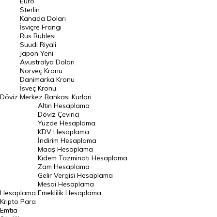
Euro
Pound Kuru
Sterlin
Kanada Doları
Frank Kuru
İsviçre Frangı
Riyal Kuru
Rus Rublesi
Suudi Riyali
Avustralya Doları
Japon Yeni
Avustralya Doları
Danimarka Kronu Kuru
Norveç Kronu
Danimarka Kronu
Kanada Doları Kuru
İsveç Kronu
Döviz
Merkez Bankası Kurlari
Norveç Kronu Kuru
Altın Hesaplama
İsveç Kronu Kuru
Döviz Çevirici
Yüzde Hesaplama
Japon Yeni Kuru
KDV Hesaplama
İndirim Hesaplama
Serbest Piyasa Döviz Kurları
Maaş Hesaplama
Kıdem Tazminatı Hesaplama
Merkez Bankası Döviz Kurları
Zam Hesaplama
Gelir Vergisi Hesaplama
ALTIN
Mesai Hesaplama
Hesaplama
Emeklilik Hesaplama
Altın Fiyatları
Kripto Para
Emtia
Gram Altın Fiyatı