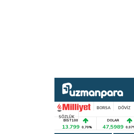
BORSA
DÖVİZ
SÖZLÜK
BIST100
DOLAR
13.799
47,5989
0,70%
0,07