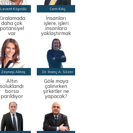
Levent Köprülü
Cem Kılıç
Kiralamada
İnsanları
daha çok
işlere, işleri
potansiyel
insanlara
var
yaklaştırmak
Zeynep Aktaş
Dr. İnanç A. Sözer
Altın
Göle maya
soluklandı
çalınırken
borsa
şirketler ne
parıldıyor
yapacak?