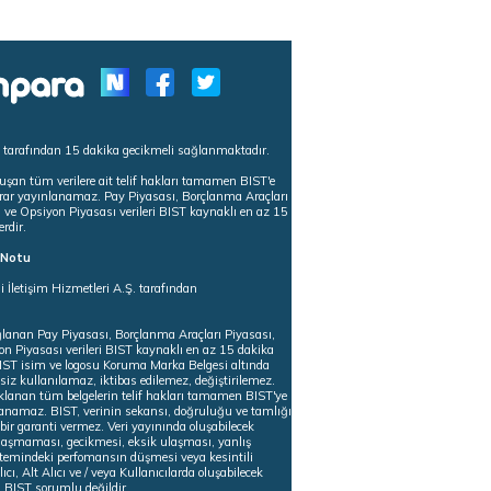
s tarafından 15 dakika gecikmeli sağlanmaktadır.
uşan tüm verilere ait telif hakları tamamen BIST'e
tekrar yayınlanamaz. Pay Piyasası, Borçlanma Araçları
m ve Opsiyon Piyasası verileri BIST kaynaklı en az 15
erdir.
ı Notu
i İletişim Hizmetleri A.Ş. tarafından
ğlanan Pay Piyasası, Borçlanma Araçları Piyasası,
on Piyasası verileri BIST kaynaklı en az 15 dakika
 BIST isim ve logosu Koruma Marka Belgesi altında
iz kullanılamaz, iktibas edilemez, değiştirilemez.
klanan tüm belgelerin telif hakları tamamen BIST'ye
nlanamaz. BIST, verinin sekansı, doğruluğu ve tamlığı
ir garanti vermez. Veri yayınında oluşabilecek
ulaşmaması, gecikmesi, eksik ulaşması, yanlış
stemindeki perfomansın düşmesi veya kesintili
ıcı, Alt Alıcı ve / veya Kullanıcılarda oluşabilecek
 BIST sorumlu değildir.