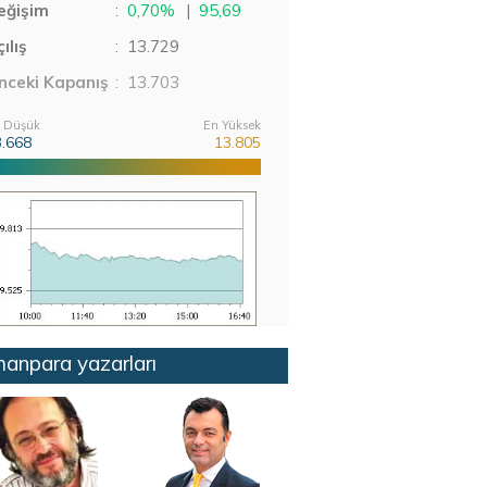
eğişim
:
0,70%
|
95,69
ılış
:
13.729
nceki Kapanış
: 13.703
 Düşük
En Yüksek
3.668
13.805
anpara yazarları