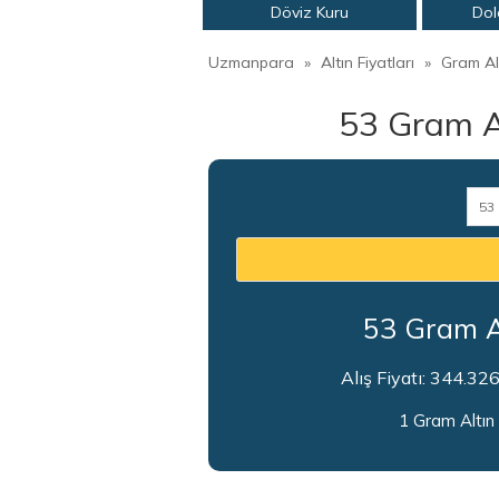
Döviz Kuru
Dol
Uzmanpara
»
Altın Fiyatları
»
Gram Alt
53
Gram A
53
Gram A
Alış Fiyatı:
344.326
1 Gram Altın