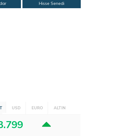
adar
Hisse Senedi
T
USD
EURO
ALTIN
3.799