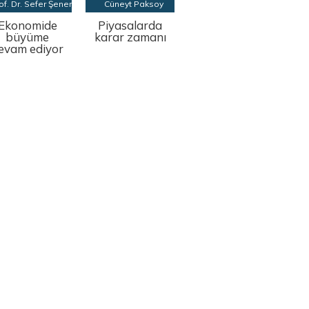
of. Dr. Sefer Şener
Cüneyt Paksoy
Ekonomide
Piyasalarda
büyüme
karar zamanı
evam ediyor