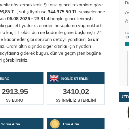
D
işkenlik göstermektedir. Şu anki güncel rakamlara göre
26,85 TL
, satış fiyatı ise
344.375,50 TL
seviyelerinde
Aç
 son
06.08.2026 - 23:31
itibarıyla güncellenmiştir.
Ö
nki güncel fiyatlar üzerinden hesaplama yapmaktadır.
azla kaç TL oldu, dün ne kadar ile güne başlamıştı, 24
En
1
kadar eder gibi soruların detaylı yanıtlarını
Gram
z. Gram altın dışında diğer altınlar için fiyatları
sayfasına giderek bugün, dün ve geçmişten bugüne
i görebilirsiniz.
EURO
İNGİLİZ STERLİNİ
2913,95
3410,02
uzm
53 EURO
53 İNGİLİZ STERLİNİ
Yarım Altın
Tam Altın