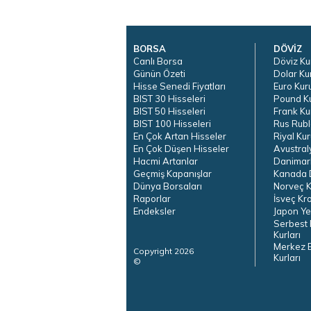
BORSA
DÖVİZ
Canlı Borsa
Döviz Ku
Günün Özeti
Dolar Ku
Hisse Senedi Fiyatları
Euro Kur
BIST 30 Hisseleri
Pound K
BIST 50 Hisseleri
Frank Ku
BIST 100 Hisseleri
Rus Rubl
En Çok Artan Hisseler
Riyal Kur
En Çok Düşen Hisseler
Avustral
Hacmi Artanlar
Danimar
Geçmiş Kapanışlar
Kanada D
Dünya Borsaları
Norveç K
Raporlar
İsveç Kr
Endeksler
Japon Ye
Serbest 
Kurları
Merkez 
Copyright 2026
Kurları
©