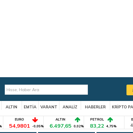
ALTIN
EMTİA
VARANT
ANALİZ
HABERLER
KRİPTO P
EURO
ALTIN
PETROL
54,9801
6.497,65
83,22
4
%
-0,05%
0,02%
4,75%