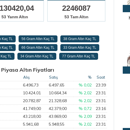
130420,04
2246087
53 Yarım Altın
53 Tam Altın
n Kaç TL
56 Gram Altın Kaç TL
38 Gram Altın Kaç TL
n Kaç TL
66 Gram Altın Kaç TL
33 Gram Altın Kaç TL
n Kaç TL
34 Gram Altın Kaç TL
77 Gram Altın Kaç TL
Piyasa Altın Fiyatları
Alış
Satış
%
Saat
6.496,73
6.497,65
% 0,02
23:39
10.424,01
10.664,34
% 2,02
23:31
20.782,87
21.328,68
% 2,02
23:31
41.749,00
42.379,00
% 0,72
23:16
43.218,00
43.869,00
% 2,09
23:31
5.941,68
5.948,55
% 2,02
23:31