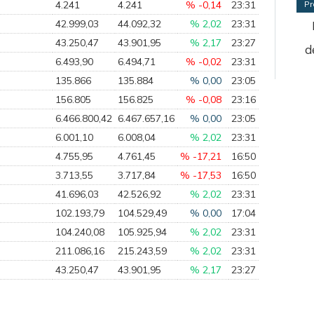
4.241
4.241
% -0,14
23:31
Pr
42.999,03
44.092,32
% 2,02
23:31
43.250,47
43.901,95
% 2,17
23:27
d
6.493,90
6.494,71
% -0,02
23:31
135.866
135.884
% 0,00
23:05
156.805
156.825
% -0,08
23:16
6.466.800,42
6.467.657,16
% 0,00
23:05
6.001,10
6.008,04
% 2,02
23:31
4.755,95
4.761,45
% -17,21
16:50
3.713,55
3.717,84
% -17,53
16:50
41.696,03
42.526,92
% 2,02
23:31
102.193,79
104.529,49
% 0,00
17:04
104.240,08
105.925,94
% 2,02
23:31
211.086,16
215.243,59
% 2,02
23:31
43.250,47
43.901,95
% 2,17
23:27