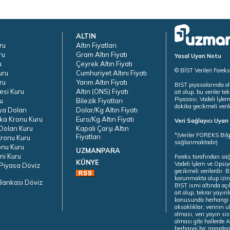
ALTIN
ru
Altın Fiyatları
ru
Gram Altın Fiyatı
Yasal Uyarı Notu
u
Çeyrek Altın Fiyatı
© BİST Verileri Forek
uru
Cumhuriyet Altını Fiyatı
ru
Yarım Altın Fiyatı
BIST piyasalarında ol
esi Kuru
Altın (ONS) Fiyatı
ait olup, bu veriler 
Piyasası, Vadeli İşle
u
Bilezik Fiyatları
dakika gecikmeli veril
ya Doları
Dolar/Kg Altın Fiyatı
ka Kronu Kuru
Euro/Kg Altın Fiyatı
Veri Sağlayıcı Uyar
oları Kuru
Kapalı Çarşı Altın
*(Veriler FOREKS Bilg
Fiyatları
ronu Kuru
sağlanmaktadır)
onu Kuru
UZMANPARA
ni Kuru
Foreks tarafından sa
KÜNYE
Vadeli İşlem ve Opsiy
Piyasa Döviz
gecikmeli verilerdir.
korunmakta olup izins
Bankası Döviz
BIST ismi altında açı
ait olup, tekrar yayı
konusunda herhangi b
aksaklıklar, verinin 
olması, veri yayın si
olması gibi hallerde Al
herhangi bir zarardan