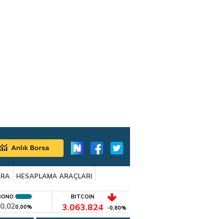
ARA
HESAPLAMA ARAÇLARI
BONO
BITCOIN
0,02
3.063.824
0,00%
-0,80%