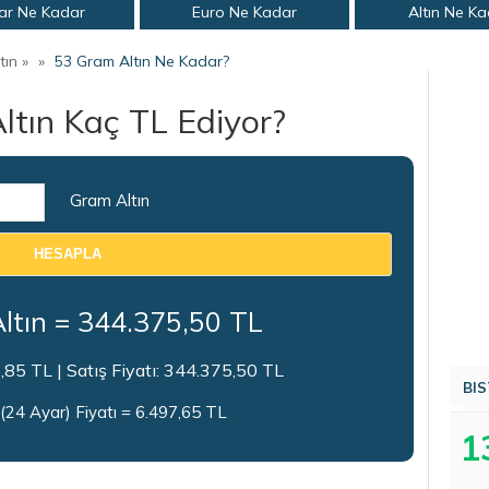
ar Ne Kadar
Euro Ne Kadar
Altın Ne K
ın »
»
53 Gram Altın Ne Kadar?
ltın Kaç TL Ediyor?
Gram Altın
HESAPLA
ltın =
344.375,50
TL
,85
TL | Satış Fiyatı:
344.375,50
TL
BIS
 (24 Ayar) Fiyatı = 6.497,65 TL
1