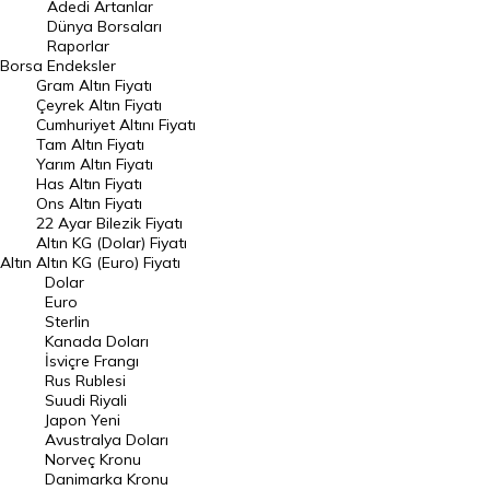
Adedi Artanlar
Geçmiş Kapanışlar
Dünya Borsaları
Raporlar
Dünya Borsaları
Borsa
Endeksler
Gram Altın Fiyatı
Raporlar
Çeyrek Altın Fiyatı
Endeksler
Cumhuriyet Altını Fiyatı
Tam Altın Fiyatı
Yarım Altın Fiyatı
DÖVİZ
Has Altın Fiyatı
Ons Altın Fiyatı
Döviz Kuru
22 Ayar Bilezik Fiyatı
Dolar Kuru
Altın KG (Dolar) Fiyatı
Altın
Altın KG (Euro) Fiyatı
Euro Kuru
Dolar
Euro
Pound Kuru
Sterlin
Kanada Doları
Frank Kuru
İsviçre Frangı
Riyal Kuru
Rus Rublesi
Suudi Riyali
Avustralya Doları
Japon Yeni
Avustralya Doları
Danimarka Kronu Kuru
Norveç Kronu
Danimarka Kronu
Kanada Doları Kuru