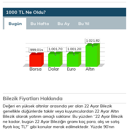
1000 TL Ne Oldu?
Bugün
Bu Hafta
Bu Ay
Bu Yıl
1.021,82
1.001,70
1.001,20
999,01
Borsa
Dolar
Euro
Altın
Bilezik Fiyatları Hakkında
Değeri en yüksek altınlar arasında yer alan 22 Ayar Bilezik
genellikle düğünlerde takılır veya kuyumculardan 22 Ayar Altın
Bilezik alarak yatırım amaçlı saklanır. Bu yüzden “22 Ayar Bilezik
ne kadar, bugün 22 Ayar Bileziğin gramı kaç para, alış ve satış
fiyatı kaç TL?” gibi konular merak edilmektedir. Yüzde 90’nın