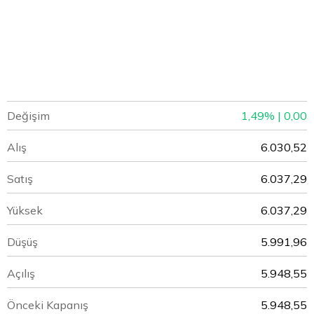
Değişim
1,49% | 0,00
Alış
6.030,52
Satış
6.037,29
Yüksek
6.037,29
Düşüş
5.991,96
Açılış
5.948,55
Önceki Kapanış
5.948,55