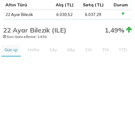
Altın Türü
Alış (TL)
Satış (TL)
Durum
22 Ayar Bilezik
6.030,52
6.037,29
22 Ayar Bilezik (ILE)
1,49%
Son Güncelleme: 14:51
Gün içi
Hafta
1Ay
6Ay
1Yıl
3Yıl
YTD