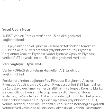
Yasal Uyarı Notu
© BİST Verileri Foreks tarafından 15 dakika gecikmeli
sağlanmaktadır.
BIST piyasalarında oluşan tüm verilere ait telif hakları tamamen
BIST'e ait olup, bu veriler tekrar yayınlanamaz. Pay Piyasası,
Borçlanma Araçları Piyasası, Vadeli İşlem ve Opsiyon Piyasası
verileri BIST kaynaklı en az 15 dakika gecikmeli verilerdir.
Veri Sağlayıcı Uyarı Notu
Veriler FOREKS Bilgi İletişim Hizmetleri A.Ş. tarafından
sağlanmaktadır.
Foreks tarafından sağlanan Pay Piyasası, Borçlanma Araçları
Piyasası, Vadeli İşlem ve Opsiyon Piyasası verileri BIST kaynaklı en
az 15 dakika gecikmeli verilerdir. BIST isim ve logosu Koruma Marka
Belgesi altında korunmakta olup izinsiz kullanılamaz, iktibas
edilemez, değiştirilemez. BIST ismi altında açıklanan tüm belgelerin
telif hakları tamamen BIST'ye ait olup, tekrar yayınlanamaz. BIST,
verinin sekansı, doğruluğu ve tamlığı konusunda herhangi bir garanti
vermez. Veri yayınında oluşabilecek aksaklıklar, verinin ulaşmaması,