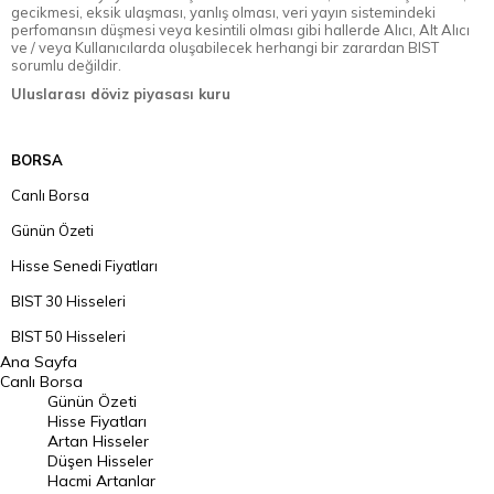
gecikmesi, eksik ulaşması, yanlış olması, veri yayın sistemindeki
perfomansın düşmesi veya kesintili olması gibi hallerde Alıcı, Alt Alıcı
ve / veya Kullanıcılarda oluşabilecek herhangi bir zarardan BIST
sorumlu değildir.
Uluslarası döviz piyasası kuru
BORSA
Canlı Borsa
Günün Özeti
Hisse Senedi Fiyatları
BIST 30 Hisseleri
BIST 50 Hisseleri
Ana Sayfa
BIST 100 Hisseleri
Canlı Borsa
Günün Özeti
En Çok Artan Hisseler
Hisse Fiyatları
Artan Hisseler
En Çok Düşen Hisseler
Düşen Hisseler
Hacmi Artanlar
Hacmi Artanlar