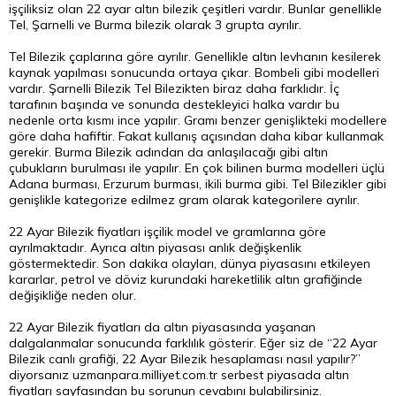
işçiliksiz olan 22 ayar altın bilezik çeşitleri vardır. Bunlar genellikle
Tel, Şarnelli ve Burma bilezik olarak 3 grupta ayrılır.
Tel Bilezik çaplarına göre ayrılır. Genellikle altın levhanın kesilerek
kaynak yapılması sonucunda ortaya çıkar. Bombeli gibi modelleri
vardır. Şarnelli Bilezik Tel Bilezikten biraz daha farklıdır. İç
tarafının başında ve sonunda destekleyici halka vardır bu
nedenle orta kısmı ince yapılır. Gramı benzer genişlikteki modellere
göre daha hafiftir. Fakat kullanış açısından daha kibar kullanmak
gerekir. Burma Bilezik adından da anlaşılacağı gibi altın
çubukların burulması ile yapılır. En çok bilinen burma modelleri üçlü
Adana burması, Erzurum burması, ikili burma gibi. Tel Bilezikler gibi
genişlikle kategorize edilmez gram olarak kategorilere ayrılır.
22 Ayar Bilezik fiyatları işçilik model ve gramlarına göre
ayrılmaktadır. Ayrıca altın piyasası anlık değişkenlik
göstermektedir. Son dakika olayları, dünya piyasasını etkileyen
kararlar, petrol ve döviz kurundaki hareketlilik altın grafiğinde
değişikliğe neden olur.
22 Ayar Bilezik fiyatları da altın piyasasında yaşanan
dalgalanmalar sonucunda farklılık gösterir. Eğer siz de “22 Ayar
Bilezik canlı grafiği, 22 Ayar Bilezik hesaplaması nasıl yapılır?”
diyorsanız uzmanpara.milliyet.com.tr serbest piyasada altın
fiyatları sayfasından bu sorunun cevabını bulabilirsiniz.