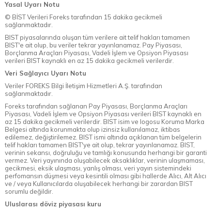
Yasal Uyarı Notu
© BİST Verileri Foreks tarafından 15 dakika gecikmeli
sağlanmaktadır.
BIST piyasalarında oluşan tüm verilere ait telif hakları tamamen
BIST'e ait olup, bu veriler tekrar yayınlanamaz. Pay Piyasası,
Borçlanma Araçları Piyasası, Vadeli İşlem ve Opsiyon Piyasası
verileri BIST kaynaklı en az 15 dakika gecikmeli verilerdir.
Veri Sağlayıcı Uyarı Notu
Veriler FOREKS Bilgi İletişim Hizmetleri A.Ş. tarafından
sağlanmaktadır.
Foreks tarafından sağlanan Pay Piyasası, Borçlanma Araçları
Piyasası, Vadeli İşlem ve Opsiyon Piyasası verileri BIST kaynaklı en
az 15 dakika gecikmeli verilerdir. BIST isim ve logosu Koruma Marka
Belgesi altında korunmakta olup izinsiz kullanılamaz, iktibas
edilemez, değiştirilemez. BIST ismi altında açıklanan tüm belgelerin
telif hakları tamamen BIST'ye ait olup, tekrar yayınlanamaz. BIST,
verinin sekansı, doğruluğu ve tamlığı konusunda herhangi bir garanti
vermez. Veri yayınında oluşabilecek aksaklıklar, verinin ulaşmaması,
gecikmesi, eksik ulaşması, yanlış olması, veri yayın sistemindeki
perfomansın düşmesi veya kesintili olması gibi hallerde Alıcı, Alt Alıcı
ve / veya Kullanıcılarda oluşabilecek herhangi bir zarardan BIST
sorumlu değildir.
Uluslarası döviz piyasası kuru