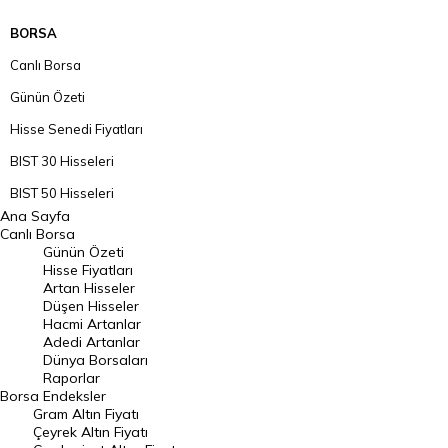
BORSA
Canlı Borsa
Günün Özeti
Hisse Senedi Fiyatları
BIST 30 Hisseleri
BIST 50 Hisseleri
Ana Sayfa
BIST 100 Hisseleri
Canlı Borsa
Günün Özeti
En Çok Artan Hisseler
Hisse Fiyatları
Artan Hisseler
En Çok Düşen Hisseler
Düşen Hisseler
Hacmi Artanlar
Hacmi Artanlar
Adedi Artanlar
Geçmiş Kapanışlar
Dünya Borsaları
Raporlar
Dünya Borsaları
Borsa
Endeksler
Gram Altın Fiyatı
Raporlar
Çeyrek Altın Fiyatı