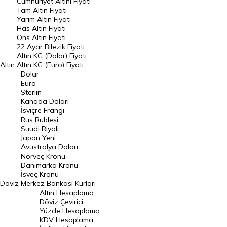
Endeksler
Cumhuriyet Altını Fiyatı
Tam Altın Fiyatı
Yarım Altın Fiyatı
DÖVİZ
Has Altın Fiyatı
Ons Altın Fiyatı
Döviz Kuru
22 Ayar Bilezik Fiyatı
Dolar Kuru
Altın KG (Dolar) Fiyatı
Altın
Altın KG (Euro) Fiyatı
Euro Kuru
Dolar
Euro
Pound Kuru
Sterlin
Kanada Doları
Frank Kuru
İsviçre Frangı
Riyal Kuru
Rus Rublesi
Suudi Riyali
Avustralya Doları
Japon Yeni
Avustralya Doları
Danimarka Kronu Kuru
Norveç Kronu
Danimarka Kronu
Kanada Doları Kuru
İsveç Kronu
Döviz
Merkez Bankası Kurlari
Norveç Kronu Kuru
Altın Hesaplama
İsveç Kronu Kuru
Döviz Çevirici
Yüzde Hesaplama
Japon Yeni Kuru
KDV Hesaplama