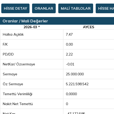
HİSSE DETAY
ORANLAR
MALİ TABLOLAR
HİSSE H
Oranlar / Mali Değerler
2026-03 *
AYCES
Halka Açıklık
7,47
F/K
0,00
PD/DD
2,22
NetKar/ Özsermaye
-0,01
Sermaye
25.000.000
Öz Sermaye
5.221.598.542
Temettü Verimliliği
0,0000
Nakit Net Temettü
0
Net Kar
-47.172.595