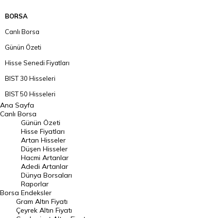
BORSA
Canlı Borsa
Günün Özeti
Hisse Senedi Fiyatları
BIST 30 Hisseleri
BIST 50 Hisseleri
Ana Sayfa
BIST 100 Hisseleri
Canlı Borsa
Günün Özeti
En Çok Artan Hisseler
Hisse Fiyatları
Artan Hisseler
En Çok Düşen Hisseler
Düşen Hisseler
Hacmi Artanlar
Hacmi Artanlar
Adedi Artanlar
Geçmiş Kapanışlar
Dünya Borsaları
Raporlar
Dünya Borsaları
Borsa
Endeksler
Gram Altın Fiyatı
Raporlar
Çeyrek Altın Fiyatı