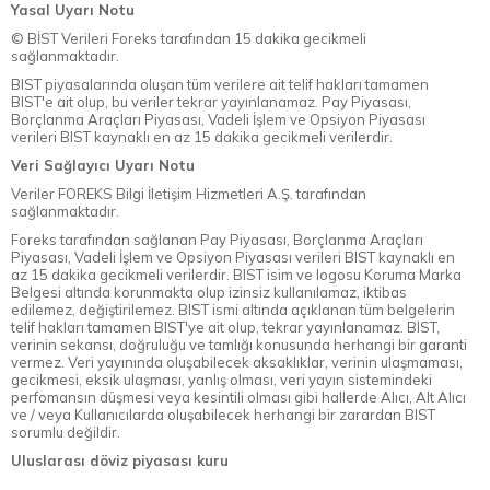
Yasal Uyarı Notu
© BİST Verileri Foreks tarafından 15 dakika gecikmeli
sağlanmaktadır.
BIST piyasalarında oluşan tüm verilere ait telif hakları tamamen
BIST'e ait olup, bu veriler tekrar yayınlanamaz. Pay Piyasası,
Borçlanma Araçları Piyasası, Vadeli İşlem ve Opsiyon Piyasası
verileri BIST kaynaklı en az 15 dakika gecikmeli verilerdir.
Veri Sağlayıcı Uyarı Notu
Veriler FOREKS Bilgi İletişim Hizmetleri A.Ş. tarafından
sağlanmaktadır.
Foreks tarafından sağlanan Pay Piyasası, Borçlanma Araçları
Piyasası, Vadeli İşlem ve Opsiyon Piyasası verileri BIST kaynaklı en
az 15 dakika gecikmeli verilerdir. BIST isim ve logosu Koruma Marka
Belgesi altında korunmakta olup izinsiz kullanılamaz, iktibas
edilemez, değiştirilemez. BIST ismi altında açıklanan tüm belgelerin
telif hakları tamamen BIST'ye ait olup, tekrar yayınlanamaz. BIST,
verinin sekansı, doğruluğu ve tamlığı konusunda herhangi bir garanti
vermez. Veri yayınında oluşabilecek aksaklıklar, verinin ulaşmaması,
gecikmesi, eksik ulaşması, yanlış olması, veri yayın sistemindeki
perfomansın düşmesi veya kesintili olması gibi hallerde Alıcı, Alt Alıcı
ve / veya Kullanıcılarda oluşabilecek herhangi bir zarardan BIST
sorumlu değildir.
Uluslarası döviz piyasası kuru