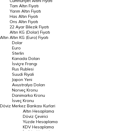
Endeksler
Cumhuriyet Altını Fiyatı
Tam Altın Fiyatı
Yarım Altın Fiyatı
DÖVİZ
Has Altın Fiyatı
Ons Altın Fiyatı
Döviz Kuru
22 Ayar Bilezik Fiyatı
Dolar Kuru
Altın KG (Dolar) Fiyatı
Altın
Altın KG (Euro) Fiyatı
Euro Kuru
Dolar
Euro
Pound Kuru
Sterlin
Kanada Doları
Frank Kuru
İsviçre Frangı
Riyal Kuru
Rus Rublesi
Suudi Riyali
Avustralya Doları
Japon Yeni
Avustralya Doları
Danimarka Kronu Kuru
Norveç Kronu
Danimarka Kronu
Kanada Doları Kuru
İsveç Kronu
Döviz
Merkez Bankası Kurlari
Norveç Kronu Kuru
Altın Hesaplama
İsveç Kronu Kuru
Döviz Çevirici
Yüzde Hesaplama
Japon Yeni Kuru
KDV Hesaplama