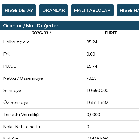
HİSSE DETAY
ORANLAR
MALİ TABLOLAR
HİSSE H
Oranlar / Mali Değerler
2026-03 *
DIRIT
Halka Açıklık
95,24
F/K
0,00
PD/DD
15,74
NetKar/ Özsermaye
-0,15
Sermaye
10.650.000
Öz Sermaye
16.511.882
Temettü Verimliliği
0,0000
Nakit Net Temettü
0
Net Kar
-2.418.566