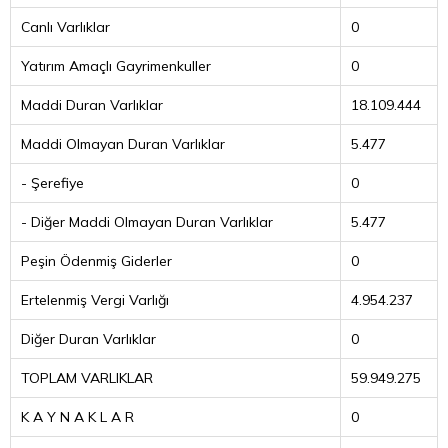
Canlı Varlıklar
0
Yatırım Amaçlı Gayrimenkuller
0
Maddi Duran Varlıklar
18.109.444
Maddi Olmayan Duran Varlıklar
5.477
- Şerefiye
0
- Diğer Maddi Olmayan Duran Varlıklar
5.477
Peşin Ödenmiş Giderler
0
Ertelenmiş Vergi Varlığı
4.954.237
Diğer Duran Varlıklar
0
TOPLAM VARLIKLAR
59.949.275
K A Y N A K L A R
0