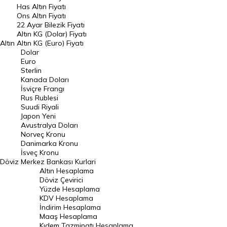
Danimarka Kronu Kuru
Kanada Doları Kuru
Has Altın Fiyatı
Ons Altın Fiyatı
22 Ayar Bilezik Fiyatı
Norveç Kronu Kuru
İsveç Kronu Kuru
Altın KG (Dolar) Fiyatı
Altın
Altın KG (Euro) Fiyatı
Japon Yeni Kuru
Serbest Piyasa Döviz Kurları
Dolar
Euro
Merkez Bankası Döviz Kurları
Sterlin
Kanada Doları
İsviçre Frangı
ALTIN
Altın Fiyatları
Rus Rublesi
Suudi Riyali
Japon Yeni
Gram Altın Fiyatı
Çeyrek Altın Fiyatı
Avustralya Doları
Norveç Kronu
Cumhuriyet Altını Fiyatı
Yarım Altın Fiyatı
Danimarka Kronu
İsveç Kronu
Altın (ONS) Fiyatı
Bilezik Fiyatları
Döviz
Merkez Bankası Kurlari
Altın Hesaplama
Döviz Çevirici
Dolar/Kg Altın Fiyatı
Euro/Kg Altın Fiyatı
Yüzde Hesaplama
KDV Hesaplama
Kapalı Çarşı Altın Fiyatları
İndirim Hesaplama
Maaş Hesaplama
Kıdem Tazminatı Hesaplama