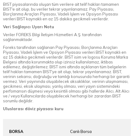
BIST piyasalarında oluşan tüm verilere ait telif hakları tamamen
BIST'e ait olup, bu veriler tekrar yayınlanamaz. Pay Piyasası,
Borçlanma Araçları Piyasası, Vadeli İşlem ve Opsiyon Piyasası
verileri BIST kaynaklı en az 15 dakika gecikmeli verilerdir.
Veri Sağlayıcı Uyarı Notu
Veriler FOREKS Bilgi İletişim Hizmetleri A.Ş. tarafından
sağlanmaktadır.
Foreks tarafından sağlanan Pay Piyasası, Borçlanma Araçları
Piyasası, Vadeli İşlem ve Opsiyon Piyasası verileri BIST kaynaklı en
az 15 dakika gecikmeli verilerdir. BIST isim ve logosu Koruma Marka
Belgesi altında korunmakta olup izinsiz kullanılamaz, iktibas
edilemez, değiştirilemez. BIST ismi altında açıklanan tüm belgelerin
telif hakları tamamen BIST'ye ait olup, tekrar yayınlanamaz. BIST,
verinin sekansı, doğruluğu ve tamlığı konusunda herhangi bir garanti
vermez. Veri yayınında oluşabilecek aksaklıklar, verinin ulaşmaması,
gecikmesi, eksik ulaşması, yanlış olması, veri yayın sistemindeki
perfomansın düşmesi veya kesintili olması gibi hallerde Alıcı, Alt Alıcı
ve / veya Kullanıcılarda oluşabilecek herhangi bir zarardan BIST
sorumlu değildir.
Uluslarası döviz piyasası kuru
BORSA
Canlı Borsa