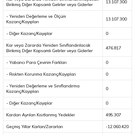
13.107.300
Birikmiş Diğer Kapsamlı Gelirler veya Giderler
- Yeniden Değerleme ve Ölçüm
13.107.300
Kazanç/Kayıpları
- Diğer Kazanç/Kayıplar
0
Kar veya Zararda Yeniden Sınıflandırılacak
476.817
Birikmiş Diğer Kapsamlı Gelirler veya Giderler
- Yabancı Para Çevirim Farkları
0
- Riskten Korunma Kazanç/Kayıpları
0
- Yeniden Değerleme ve Sınıflandırma
0
Kazanç/Kayıpları
- Diğer Kazanç/Kayıplar
0
Kardan Ayrılan Kısıtlanmış Yedekler
495.307
Geçmiş Yıllar Karları/Zararları
-12.060.420