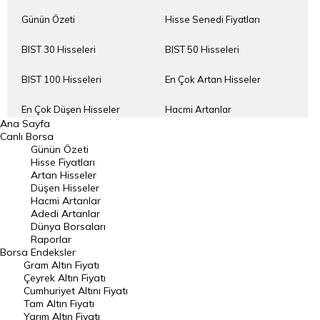
Günün Özeti
Hisse Senedi Fiyatları
BIST 30 Hisseleri
BIST 50 Hisseleri
BIST 100 Hisseleri
En Çok Artan Hisseler
En Çok Düşen Hisseler
Hacmi Artanlar
Ana Sayfa
Canlı Borsa
Geçmiş Kapanışlar
Dünya Borsaları
Günün Özeti
Hisse Fiyatları
Raporlar
Endeksler
Artan Hisseler
Düşen Hisseler
Hacmi Artanlar
DÖVİZ
Döviz Kuru
Adedi Artanlar
Dünya Borsaları
Dolar Kuru
Euro Kuru
Raporlar
Borsa
Endeksler
Gram Altın Fiyatı
Pound Kuru
Frank Kuru
Çeyrek Altın Fiyatı
Cumhuriyet Altını Fiyatı
Riyal Kuru
Avustralya Doları
Tam Altın Fiyatı
Yarım Altın Fiyatı