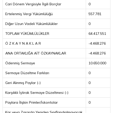
Cari Dönem Vergisiyle İlgili Borçlar
0
Ertelenmiş Vergi Yükümlülüğü
557.781
Diğer Uzun Vadeli Yükümlülükler
0
TOPLAM YÜKÜMLÜLÜKLER
64.417.551
Ö Z K A Y N A K L A R
-4.468.276
ANA ORTAKLIĞA AİT ÖZKAYNAKLAR
-4.468.276
Ödenmiş Sermaye
10.650.000
Sermaye Düzeltme Farkları
0
Geri Alınmış Paylar (-)
0
Karşılıklı İştirak Sermaye Düzeltmesi (-)
0
Paylara İlişkin Primler/İskontolar
0
Kar veya Zararda Yeniden Sınıflandırılmayacak