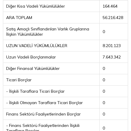
Diğer Kısa Vadeli Yükümlülükler
164.464
ARA TOPLAM
56.216.428
Satış Amaçlı Sınıflandırılan Varlık Gruplarına
0
İlişkin Yükümlülükler
UZUN VADELİ YÜKÜMLÜLÜKLER
8.201.123
Uzun Vadeli Borçlanmalar
7.643.342
Diğer Finansal Yükümlülükler
0
Ticari Borçlar
0
- İlişkili Taraflara Ticari Borçlar
0
- İlişkili Olmayan Taraflara Ticari Borçlar
0
Finans Sektörü Faaliyetlerinden Borçlar
0
- Finans Sektörü Faaliyetlerinden İlişkili
0
Taraflara Borçlar