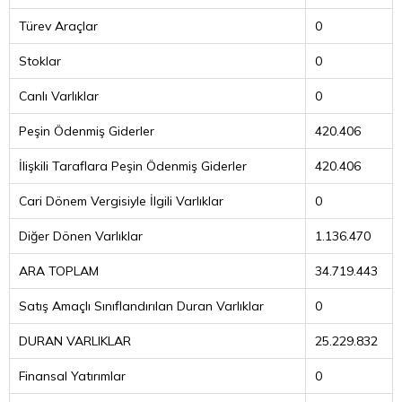
Türev Araçlar
0
Stoklar
0
Canlı Varlıklar
0
Peşin Ödenmiş Giderler
420.406
İlişkili Taraflara Peşin Ödenmiş Giderler
420.406
Cari Dönem Vergisiyle İlgili Varlıklar
0
Diğer Dönen Varlıklar
1.136.470
ARA TOPLAM
34.719.443
Satış Amaçlı Sınıflandırılan Duran Varlıklar
0
DURAN VARLIKLAR
25.229.832
Finansal Yatırımlar
0