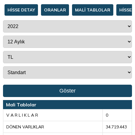
HİSSE DETAY
ORANLAR
MALİ TABLOLAR
HİSSE 
Göster
Mali Tablolar
V A R L I K L A R
0
DÖNEN VARLIKLAR
34.719.443