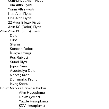
Endeksler
Cumhuriyet Altını Fiyatı
Tam Altın Fiyatı
Yarım Altın Fiyatı
DÖVİZ
Has Altın Fiyatı
Ons Altın Fiyatı
Döviz Kuru
22 Ayar Bilezik Fiyatı
Dolar Kuru
Altın KG (Dolar) Fiyatı
Altın
Altın KG (Euro) Fiyatı
Euro Kuru
Dolar
Euro
Pound Kuru
Sterlin
Kanada Doları
Frank Kuru
İsviçre Frangı
Riyal Kuru
Rus Rublesi
Suudi Riyali
Avustralya Doları
Japon Yeni
Avustralya Doları
Danimarka Kronu Kuru
Norveç Kronu
Danimarka Kronu
Kanada Doları Kuru
İsveç Kronu
Döviz
Merkez Bankası Kurlari
Norveç Kronu Kuru
Altın Hesaplama
İsveç Kronu Kuru
Döviz Çevirici
Yüzde Hesaplama
Japon Yeni Kuru
KDV Hesaplama