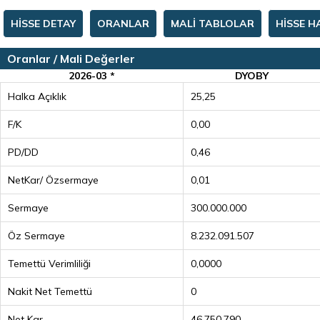
HİSSE DETAY
ORANLAR
MALİ TABLOLAR
HİSSE H
Oranlar / Mali Değerler
2026-03 *
DYOBY
Halka Açıklık
25,25
F/K
0,00
PD/DD
0,46
NetKar/ Özsermaye
0,01
Sermaye
300.000.000
Öz Sermaye
8.232.091.507
Temettü Verimliliği
0,0000
Nakit Net Temettü
0
Net Kar
46.750.790