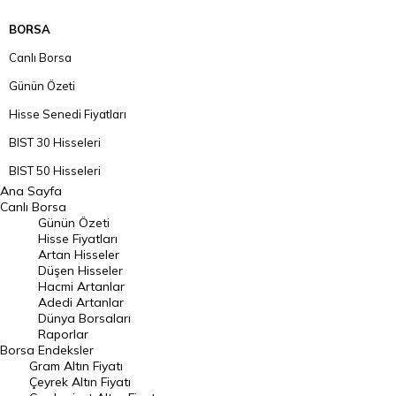
BORSA
Canlı Borsa
Günün Özeti
Hisse Senedi Fiyatları
BIST 30 Hisseleri
BIST 50 Hisseleri
Ana Sayfa
BIST 100 Hisseleri
Canlı Borsa
Günün Özeti
En Çok Artan Hisseler
Hisse Fiyatları
Artan Hisseler
En Çok Düşen Hisseler
Düşen Hisseler
Hacmi Artanlar
Hacmi Artanlar
Adedi Artanlar
Geçmiş Kapanışlar
Dünya Borsaları
Raporlar
Dünya Borsaları
Borsa
Endeksler
Gram Altın Fiyatı
Raporlar
Çeyrek Altın Fiyatı