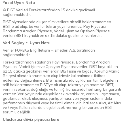
Yasal Uyarı Notu
© BİST Verileri Foreks tarafından 15 dakika gecikmeli
sağlanmaktadır.
BIST piyasalarında oluşan tüm verilere ait telif hakları tamamen
BIST'e ait olup, bu veriler tekrar yayınlanamaz. Pay Piyasası,
Borçlanma Araçları Piyasası, Vadeli İşlem ve Opsiyon Piyasası
verileri BIST kaynaklı en az 15 dakika gecikmeli verilerdir.
Veri Sağlayıcı Uyarı Notu
Veriler FOREKS Bilgi İletişim Hizmetleri A.Ş. tarafından
sağlanmaktadır.
Foreks tarafından sağlanan Pay Piyasası, Borçlanma Araçları
Piyasası, Vadeli İşlem ve Opsiyon Piyasası verileri BIST kaynaklı en
az 15 dakika gecikmeli verilerdir. BIST isim ve logosu Koruma Marka
Belgesi altında korunmakta olup izinsiz kullanılamaz, iktibas
edilemez, değiştirilemez. BIST ismi altında açıklanan tüm belgelerin
telif hakları tamamen BIST'ye ait olup, tekrar yayınlanamaz. BIST,
verinin sekansı, doğruluğu ve tamlığı konusunda herhangi bir garanti
vermez. Veri yayınında oluşabilecek aksaklıklar, verinin ulaşmaması,
gecikmesi, eksik ulaşması, yanlış olması, veri yayın sistemindeki
perfomansın düşmesi veya kesintili olması gibi hallerde Alıcı, Alt Alıcı
ve / veya Kullanıcılarda oluşabilecek herhangi bir zarardan BIST
sorumlu değildir.
Uluslarası döviz piyasası kuru