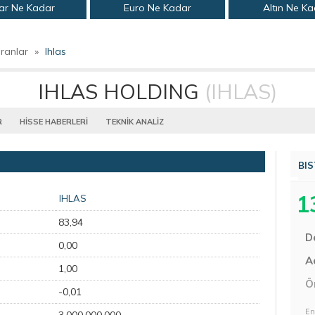
ar Ne Kadar
Euro Ne Kadar
Altın Ne K
ranlar
»
Ihlas
IHLAS HOLDING
(IHLAS)
R
HİSSE HABERLERİ
TEKNİK ANALİZ
BIS
1
IHLAS
83,94
D
0,00
Aç
1,00
Ö
-0,01
En