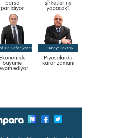
borsa
şirketler ne
parıldıyor
yapacak?
of. Dr. Sefer Şener
Cüneyt Paksoy
Ekonomide
Piyasalarda
büyüme
karar zamanı
evam ediyor