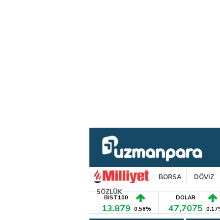
BORSA
DÖVİZ
SÖZLÜK
BIST100
DOLAR
13.879
47,7075
0,58%
0,17