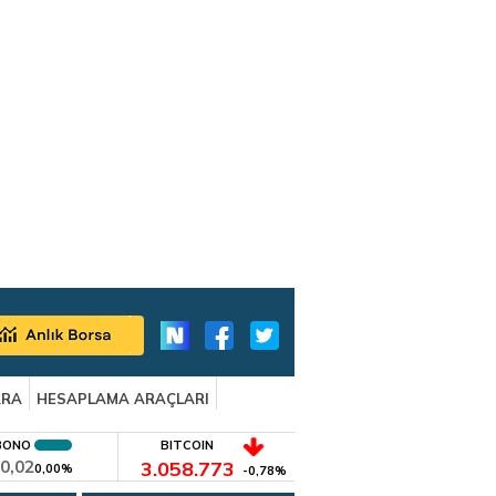
ARA
HESAPLAMA ARAÇLARI
BONO
BITCOIN
0,02
3.058.773
0,00%
-0,78%