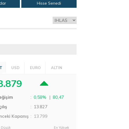
adar
Hisse Senedi
T
USD
EURO
ALTIN
3.879
eğişim
:
0,58%
|
80,47
ılış
:
13.827
nceki Kapanış
: 13.799
 Düşük
En Yüksek