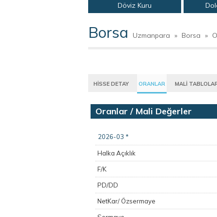
Döviz Kuru
Dol
Borsa
Uzmanpara
»
Borsa
»
O
HİSSE DETAY
ORANLAR
MALİ TABLOLA
Oranlar / Mali Değerler
2026-03 *
Halka Açıklık
F/K
PD/DD
NetKar/ Özsermaye