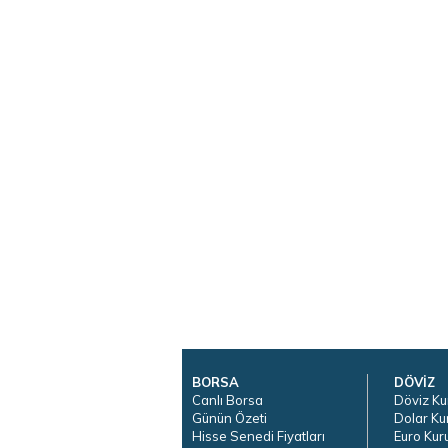
BORSA
DÖVİZ
Canlı Borsa
Döviz Ku
Günün Özeti
Dolar Ku
Hisse Senedi Fiyatları
Euro Kur