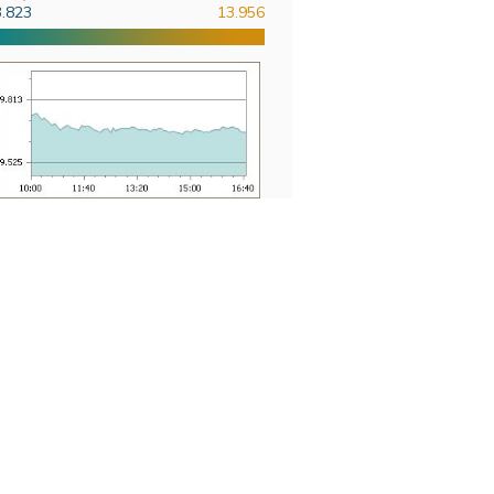
3.823
13.956