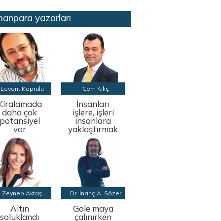
anpara yazarları
Levent Köprülü
Cem Kılıç
Kiralamada
İnsanları
daha çok
işlere, işleri
potansiyel
insanlara
var
yaklaştırmak
Zeynep Aktaş
Dr. İnanç A. Sözer
Altın
Göle maya
soluklandı
çalınırken