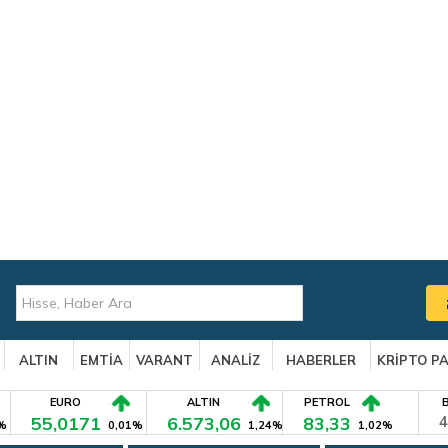
ALTIN
EMTİA
VARANT
ANALİZ
HABERLER
KRİPTO P
EURO
ALTIN
PETROL
55,0171
6.573,06
83,33
4
%
0,01%
1,24%
1,02%