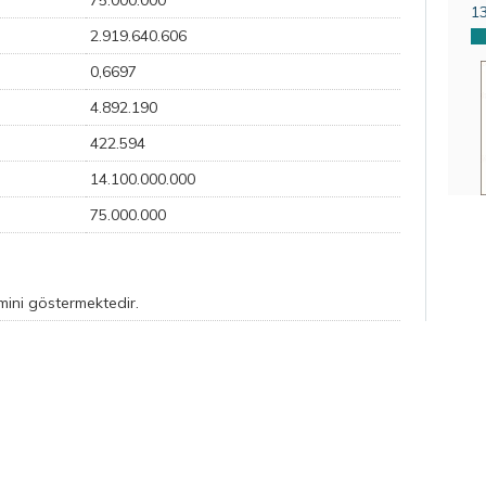
75.000.000
1
2.919.640.606
0,6697
4.892.190
422.594
14.100.000.000
75.000.000
emini göstermektedir.