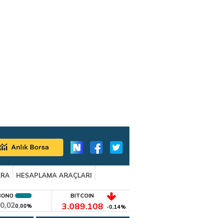
ARA
HESAPLAMA ARAÇLARI
BONO
BITCOIN
0,02
3.089.108
0,00%
-0,14%