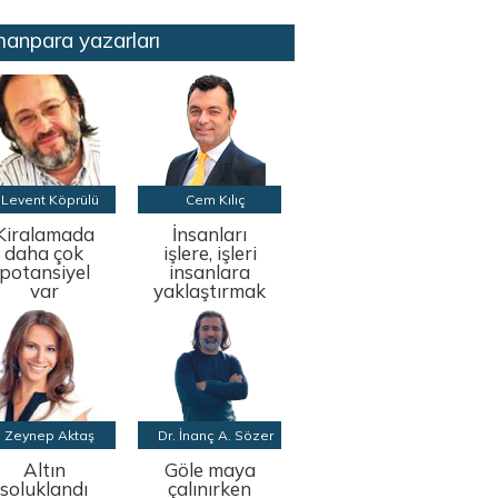
anpara yazarları
Levent Köprülü
Cem Kılıç
Kiralamada
İnsanları
daha çok
işlere, işleri
potansiyel
insanlara
var
yaklaştırmak
Zeynep Aktaş
Dr. İnanç A. Sözer
Altın
Göle maya
soluklandı
çalınırken