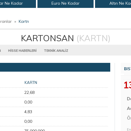
ar Ne Kadar
Euro Ne Kadar
Altın Ne K
ranlar
»
Kartn
KARTONSAN
(KARTN)
R
HİSSE HABERLERİ
TEKNİK ANALİZ
BIS
1
KARTN
22,68
D
0,00
Aç
4,83
Ö
0,00
En