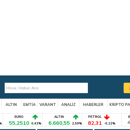
ALTIN
EMTİA
VARANT
ANALİZ
HABERLER
KRİPTO P
EURO
ALTIN
PETROL
55,2510
6.660,55
82,31
4
%
0,43%
2,59%
-0,22%