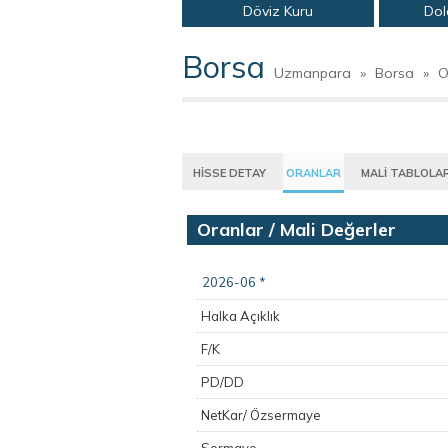
Döviz Kuru
Dol
Borsa
Uzmanpara
»
Borsa
»
O
HİSSE DETAY
ORANLAR
MALİ TABLOLA
Oranlar / Mali Değerler
2026-06 *
Halka Açıklık
F/K
PD/DD
NetKar/ Özsermaye