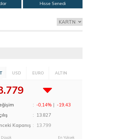
adar
Hisse Senedi
T
USD
EURO
ALTIN
3.779
eğişim
:
-0,14%
|
-19,43
ılış
:
13.827
nceki Kapanış
: 13.799
 Düşük
En Yüksek