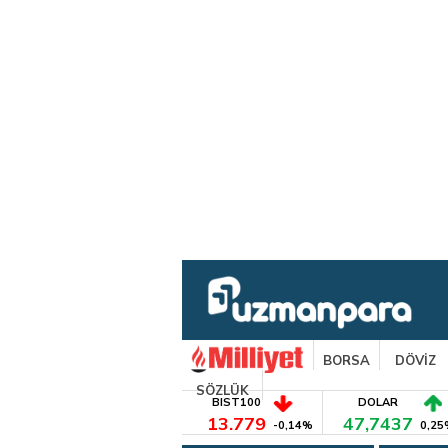
BORSA
DÖVİZ
SÖZLÜK
BIST100
DOLAR
13.779
47,7437
-0,14%
0,25