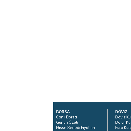
BORSA
DÖVİZ
Canlı Borsa
Döviz Ku
Günün Özeti
Dolar Ku
Hisse Senedi Fiyatları
Euro Kur