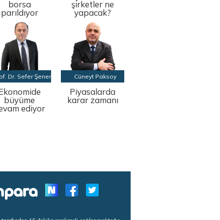
borsa
şirketler ne
parıldıyor
yapacak?
of. Dr. Sefer Şener
Cüneyt Paksoy
Ekonomide
Piyasalarda
büyüme
karar zamanı
evam ediyor