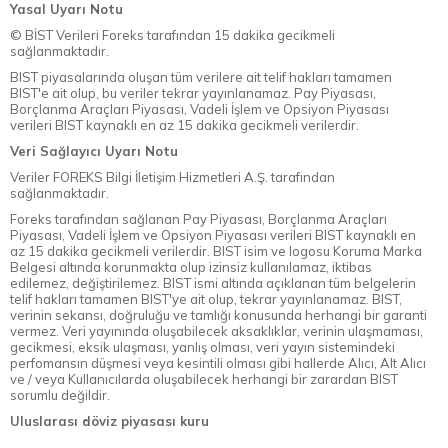
Yasal Uyarı Notu
© BİST Verileri Foreks tarafından 15 dakika gecikmeli
sağlanmaktadır.
BIST piyasalarında oluşan tüm verilere ait telif hakları tamamen
BIST'e ait olup, bu veriler tekrar yayınlanamaz. Pay Piyasası,
Borçlanma Araçları Piyasası, Vadeli İşlem ve Opsiyon Piyasası
verileri BIST kaynaklı en az 15 dakika gecikmeli verilerdir.
Veri Sağlayıcı Uyarı Notu
Veriler FOREKS Bilgi İletişim Hizmetleri A.Ş. tarafından
sağlanmaktadır.
Foreks tarafından sağlanan Pay Piyasası, Borçlanma Araçları
Piyasası, Vadeli İşlem ve Opsiyon Piyasası verileri BIST kaynaklı en
az 15 dakika gecikmeli verilerdir. BIST isim ve logosu Koruma Marka
Belgesi altında korunmakta olup izinsiz kullanılamaz, iktibas
edilemez, değiştirilemez. BIST ismi altında açıklanan tüm belgelerin
telif hakları tamamen BIST'ye ait olup, tekrar yayınlanamaz. BIST,
verinin sekansı, doğruluğu ve tamlığı konusunda herhangi bir garanti
vermez. Veri yayınında oluşabilecek aksaklıklar, verinin ulaşmaması,
gecikmesi, eksik ulaşması, yanlış olması, veri yayın sistemindeki
perfomansın düşmesi veya kesintili olması gibi hallerde Alıcı, Alt Alıcı
ve / veya Kullanıcılarda oluşabilecek herhangi bir zarardan BIST
sorumlu değildir.
Uluslarası döviz piyasası kuru