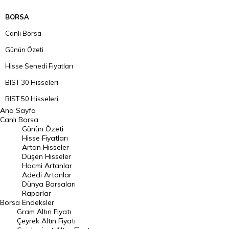
BORSA
Canlı Borsa
Günün Özeti
Hisse Senedi Fiyatları
BIST 30 Hisseleri
BIST 50 Hisseleri
Ana Sayfa
BIST 100 Hisseleri
Canlı Borsa
Günün Özeti
En Çok Artan Hisseler
Hisse Fiyatları
Artan Hisseler
En Çok Düşen Hisseler
Düşen Hisseler
Hacmi Artanlar
Hacmi Artanlar
Adedi Artanlar
Geçmiş Kapanışlar
Dünya Borsaları
Raporlar
Dünya Borsaları
Borsa
Endeksler
Gram Altın Fiyatı
Raporlar
Çeyrek Altın Fiyatı