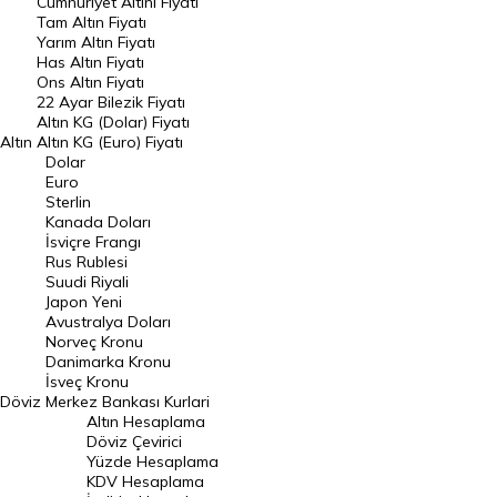
Endeksler
Cumhuriyet Altını Fiyatı
Tam Altın Fiyatı
Yarım Altın Fiyatı
DÖVİZ
Has Altın Fiyatı
Ons Altın Fiyatı
Döviz Kuru
22 Ayar Bilezik Fiyatı
Dolar Kuru
Altın KG (Dolar) Fiyatı
Altın
Altın KG (Euro) Fiyatı
Euro Kuru
Dolar
Euro
Pound Kuru
Sterlin
Kanada Doları
Frank Kuru
İsviçre Frangı
Riyal Kuru
Rus Rublesi
Suudi Riyali
Avustralya Doları
Japon Yeni
Avustralya Doları
Danimarka Kronu Kuru
Norveç Kronu
Danimarka Kronu
Kanada Doları Kuru
İsveç Kronu
Döviz
Merkez Bankası Kurlari
Norveç Kronu Kuru
Altın Hesaplama
İsveç Kronu Kuru
Döviz Çevirici
Yüzde Hesaplama
Japon Yeni Kuru
KDV Hesaplama