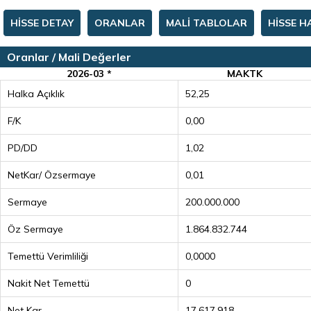
HİSSE DETAY
ORANLAR
MALİ TABLOLAR
HİSSE H
Oranlar / Mali Değerler
2026-03 *
MAKTK
Halka Açıklık
52,25
F/K
0,00
PD/DD
1,02
NetKar/ Özsermaye
0,01
Sermaye
200.000.000
Öz Sermaye
1.864.832.744
Temettü Verimliliği
0,0000
Nakit Net Temettü
0
Net Kar
17.617.918