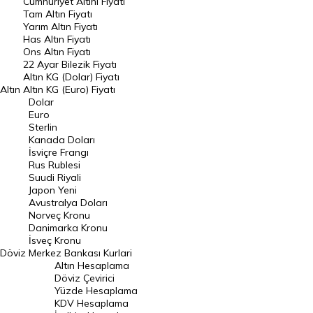
Endeksler
Cumhuriyet Altını Fiyatı
Tam Altın Fiyatı
Yarım Altın Fiyatı
DÖVİZ
Has Altın Fiyatı
Ons Altın Fiyatı
Döviz Kuru
22 Ayar Bilezik Fiyatı
Dolar Kuru
Altın KG (Dolar) Fiyatı
Altın
Altın KG (Euro) Fiyatı
Euro Kuru
Dolar
Euro
Pound Kuru
Sterlin
Kanada Doları
Frank Kuru
İsviçre Frangı
Riyal Kuru
Rus Rublesi
Suudi Riyali
Avustralya Doları
Japon Yeni
Avustralya Doları
Danimarka Kronu Kuru
Norveç Kronu
Danimarka Kronu
Kanada Doları Kuru
İsveç Kronu
Döviz
Merkez Bankası Kurlari
Norveç Kronu Kuru
Altın Hesaplama
İsveç Kronu Kuru
Döviz Çevirici
Yüzde Hesaplama
Japon Yeni Kuru
KDV Hesaplama