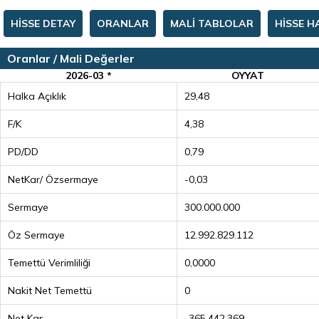
HİSSE DETAY
ORANLAR
MALİ TABLOLAR
HİSSE H
Oranlar / Mali Değerler
2026-03 *
OYYAT
Halka Açıklık
29,48
F/K
4,38
PD/DD
0,79
NetKar/ Özsermaye
-0,03
Sermaye
300.000.000
Öz Sermaye
12.992.829.112
Temettü Verimliliği
0,0000
Nakit Net Temettü
0
Net Kar
-365.442.369