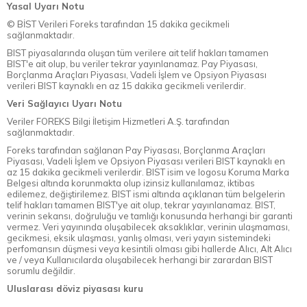
Yasal Uyarı Notu
© BİST Verileri Foreks tarafından 15 dakika gecikmeli
sağlanmaktadır.
BIST piyasalarında oluşan tüm verilere ait telif hakları tamamen
BIST'e ait olup, bu veriler tekrar yayınlanamaz. Pay Piyasası,
Borçlanma Araçları Piyasası, Vadeli İşlem ve Opsiyon Piyasası
verileri BIST kaynaklı en az 15 dakika gecikmeli verilerdir.
Veri Sağlayıcı Uyarı Notu
Veriler FOREKS Bilgi İletişim Hizmetleri A.Ş. tarafından
sağlanmaktadır.
Foreks tarafından sağlanan Pay Piyasası, Borçlanma Araçları
Piyasası, Vadeli İşlem ve Opsiyon Piyasası verileri BIST kaynaklı en
az 15 dakika gecikmeli verilerdir. BIST isim ve logosu Koruma Marka
Belgesi altında korunmakta olup izinsiz kullanılamaz, iktibas
edilemez, değiştirilemez. BIST ismi altında açıklanan tüm belgelerin
telif hakları tamamen BIST'ye ait olup, tekrar yayınlanamaz. BIST,
verinin sekansı, doğruluğu ve tamlığı konusunda herhangi bir garanti
vermez. Veri yayınında oluşabilecek aksaklıklar, verinin ulaşmaması,
gecikmesi, eksik ulaşması, yanlış olması, veri yayın sistemindeki
perfomansın düşmesi veya kesintili olması gibi hallerde Alıcı, Alt Alıcı
ve / veya Kullanıcılarda oluşabilecek herhangi bir zarardan BIST
sorumlu değildir.
Uluslarası döviz piyasası kuru