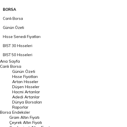
BORSA
Canlı Borsa
Günün Özeti
Hisse Senedi Fiyatları
BIST 30 Hisseleri
BIST 50 Hisseleri
Ana Sayfa
BIST 100 Hisseleri
Canlı Borsa
Günün Özeti
En Çok Artan Hisseler
Hisse Fiyatları
Artan Hisseler
En Çok Düşen Hisseler
Düşen Hisseler
Hacmi Artanlar
Hacmi Artanlar
Adedi Artanlar
Geçmiş Kapanışlar
Dünya Borsaları
Raporlar
Dünya Borsaları
Borsa
Endeksler
Gram Altın Fiyatı
Raporlar
Çeyrek Altın Fiyatı