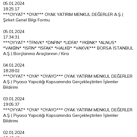
05.01.2024
18:25:17
***OYYAT* *OYA*** OYAK YATIRIM MENKUL DEĞERLER A.Ş.(
Şirket Genel Bilgi Formu
05.01.2024
17:34:31
***OYYAT* *TFNVK* *DNFIN* *LIDFA* *YKBNK* *ALNUS*
*VAKBN* *ISFIN* *ISFAK* *HALKB* *VAKVK*** BORSA İSTANBUL
A.Ş.( Borçlanma Araçlarının / Kira
04.01.2024
18:28:02
***OYYAT* *OYA* *OYAYO*** OYAK YATIRIM MENKUL DEĞERLER
A.Ş.( Piyasa Yapıcılığı Kapsamında Gerçekleştirilen İşlemler
Bildirimi
03.01.2024
19:05:37
***OYYAT* *OYA* *OYAYO*** OYAK YATIRIM MENKUL DEĞERLER
A.Ş.( Piyasa Yapıcılığı Kapsamında Gerçekleştirilen İşlemler
Bildirimi
02.01.2024