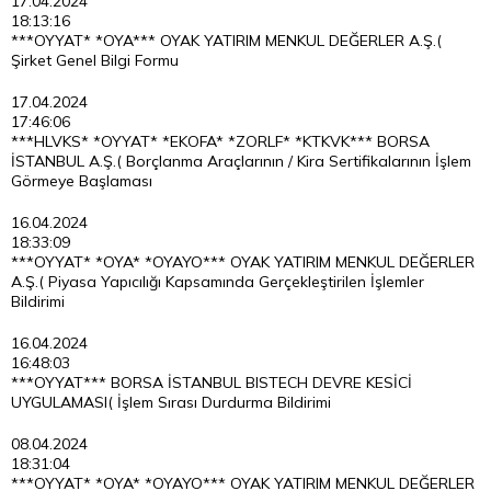
17.04.2024
18:13:16
***OYYAT* *OYA*** OYAK YATIRIM MENKUL DEĞERLER A.Ş.(
Şirket Genel Bilgi Formu
17.04.2024
17:46:06
***HLVKS* *OYYAT* *EKOFA* *ZORLF* *KTKVK*** BORSA
İSTANBUL A.Ş.( Borçlanma Araçlarının / Kira Sertifikalarının İşlem
Görmeye Başlaması
16.04.2024
18:33:09
***OYYAT* *OYA* *OYAYO*** OYAK YATIRIM MENKUL DEĞERLER
A.Ş.( Piyasa Yapıcılığı Kapsamında Gerçekleştirilen İşlemler
Bildirimi
16.04.2024
16:48:03
***OYYAT*** BORSA İSTANBUL BISTECH DEVRE KESİCİ
UYGULAMASI( İşlem Sırası Durdurma Bildirimi
08.04.2024
18:31:04
***OYYAT* *OYA* *OYAYO*** OYAK YATIRIM MENKUL DEĞERLER