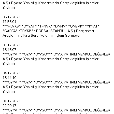
A.Ş.( Piyasa Yapıcılığı Kapsamında Gerçekleştirilen İşlemler
Bildirimi
06.12.2023
17:56:04
***HLVKS* *OYYAT* *TFNVK* *DNFIN* *QNBVK* *YKYAT*
*GARFA* *TRYKI*** BORSA İSTANBUL A.Ş.( Borçlanma
Araçlarının / Kira Sertifikalarının İşlem Görmeye
05.12.2023
18:46:07
***OYYAT* *OYA* *OYAYO*** OYAK YATIRIM MENKUL DEĞERLER
A.Ş.( Piyasa Yapıcılığı Kapsamında Gerçekleştirilen İşlemler
Bildirimi
04.12.2023
18:44:40
***OYYAT* *OYA* *OYAYO*** OYAK YATIRIM MENKUL DEĞERLER
A.Ş.( Piyasa Yapıcılığı Kapsamında Gerçekleştirilen İşlemler
Bildirimi
01.12.2023
22:20:17
***OYYAT* *OYA* *OYAYO*** OYAK YATIRIM MENKUL DEĞERLER