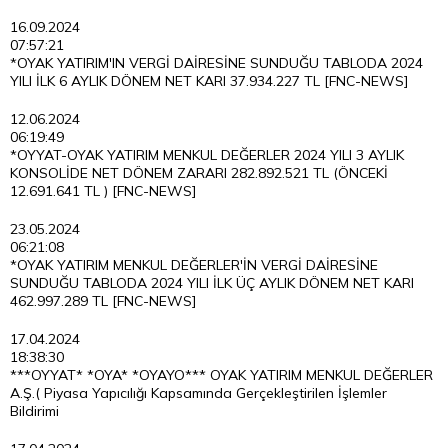
16.09.2024
07:57:21
*OYAK YATIRIM'IN VERGİ DAİRESİNE SUNDUĞU TABLODA 2024
YILI İLK 6 AYLIK DÖNEM NET KARI 37.934.227 TL [FNC-NEWS]
12.06.2024
06:19:49
*OYYAT-OYAK YATIRIM MENKUL DEĞERLER 2024 YILI 3 AYLIK
KONSOLİDE NET DÖNEM ZARARI 282.892.521 TL (ÖNCEKİ
12.691.641 TL ) [FNC-NEWS]
23.05.2024
06:21:08
*OYAK YATIRIM MENKUL DEĞERLER'İN VERGİ DAİRESİNE
SUNDUĞU TABLODA 2024 YILI İLK ÜÇ AYLIK DÖNEM NET KARI
462.997.289 TL [FNC-NEWS]
17.04.2024
18:38:30
***OYYAT* *OYA* *OYAYO*** OYAK YATIRIM MENKUL DEĞERLER
A.Ş.( Piyasa Yapıcılığı Kapsamında Gerçekleştirilen İşlemler
Bildirimi