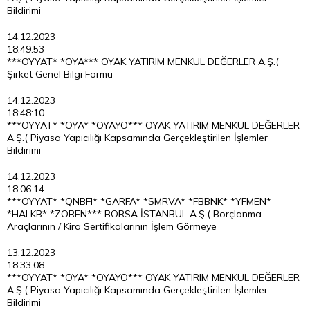
Bildirimi
14.12.2023
18:49:53
***OYYAT* *OYA*** OYAK YATIRIM MENKUL DEĞERLER A.Ş.(
Şirket Genel Bilgi Formu
14.12.2023
18:48:10
***OYYAT* *OYA* *OYAYO*** OYAK YATIRIM MENKUL DEĞERLER
A.Ş.( Piyasa Yapıcılığı Kapsamında Gerçekleştirilen İşlemler
Bildirimi
14.12.2023
18:06:14
***OYYAT* *QNBFI* *GARFA* *SMRVA* *FBBNK* *YFMEN*
*HALKB* *ZOREN*** BORSA İSTANBUL A.Ş.( Borçlanma
Araçlarının / Kira Sertifikalarının İşlem Görmeye
13.12.2023
18:33:08
***OYYAT* *OYA* *OYAYO*** OYAK YATIRIM MENKUL DEĞERLER
A.Ş.( Piyasa Yapıcılığı Kapsamında Gerçekleştirilen İşlemler
Bildirimi