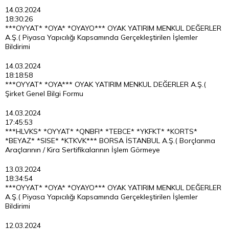
14.03.2024
18:30:26
***OYYAT* *OYA* *OYAYO*** OYAK YATIRIM MENKUL DEĞERLER
A.Ş.( Piyasa Yapıcılığı Kapsamında Gerçekleştirilen İşlemler
Bildirimi
14.03.2024
18:18:58
***OYYAT* *OYA*** OYAK YATIRIM MENKUL DEĞERLER A.Ş.(
Şirket Genel Bilgi Formu
14.03.2024
17:45:53
***HLVKS* *OYYAT* *QNBFI* *TEBCE* *YKFKT* *KORTS*
*BEYAZ* *SISE* *KTKVK*** BORSA İSTANBUL A.Ş.( Borçlanma
Araçlarının / Kira Sertifikalarının İşlem Görmeye
13.03.2024
18:34:54
***OYYAT* *OYA* *OYAYO*** OYAK YATIRIM MENKUL DEĞERLER
A.Ş.( Piyasa Yapıcılığı Kapsamında Gerçekleştirilen İşlemler
Bildirimi
12.03.2024