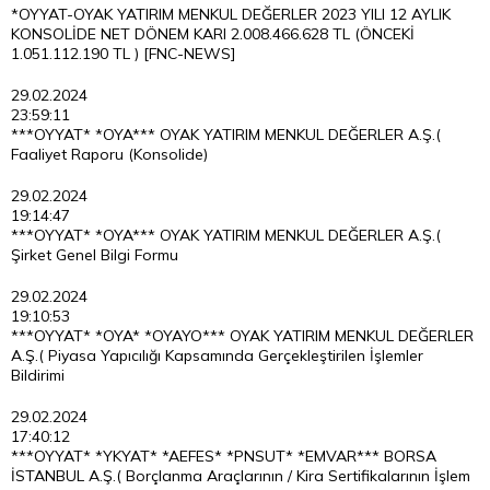
*OYYAT-OYAK YATIRIM MENKUL DEĞERLER 2023 YILI 12 AYLIK
KONSOLİDE NET DÖNEM KARI 2.008.466.628 TL (ÖNCEKİ
1.051.112.190 TL ) [FNC-NEWS]
29.02.2024
23:59:11
***OYYAT* *OYA*** OYAK YATIRIM MENKUL DEĞERLER A.Ş.(
Faaliyet Raporu (Konsolide)
29.02.2024
19:14:47
***OYYAT* *OYA*** OYAK YATIRIM MENKUL DEĞERLER A.Ş.(
Şirket Genel Bilgi Formu
29.02.2024
19:10:53
***OYYAT* *OYA* *OYAYO*** OYAK YATIRIM MENKUL DEĞERLER
A.Ş.( Piyasa Yapıcılığı Kapsamında Gerçekleştirilen İşlemler
Bildirimi
29.02.2024
17:40:12
***OYYAT* *YKYAT* *AEFES* *PNSUT* *EMVAR*** BORSA
İSTANBUL A.Ş.( Borçlanma Araçlarının / Kira Sertifikalarının İşlem