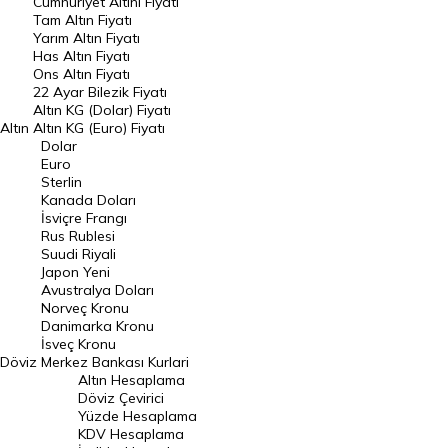
Endeksler
Cumhuriyet Altını Fiyatı
Tam Altın Fiyatı
Yarım Altın Fiyatı
DÖVİZ
Has Altın Fiyatı
Ons Altın Fiyatı
Döviz Kuru
22 Ayar Bilezik Fiyatı
Dolar Kuru
Altın KG (Dolar) Fiyatı
Altın
Altın KG (Euro) Fiyatı
Euro Kuru
Dolar
Euro
Pound Kuru
Sterlin
Kanada Doları
Frank Kuru
İsviçre Frangı
Riyal Kuru
Rus Rublesi
Suudi Riyali
Avustralya Doları
Japon Yeni
Avustralya Doları
Danimarka Kronu Kuru
Norveç Kronu
Danimarka Kronu
Kanada Doları Kuru
İsveç Kronu
Döviz
Merkez Bankası Kurlari
Norveç Kronu Kuru
Altın Hesaplama
İsveç Kronu Kuru
Döviz Çevirici
Yüzde Hesaplama
Japon Yeni Kuru
KDV Hesaplama