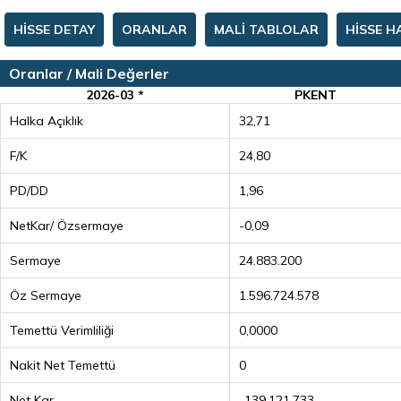
HİSSE DETAY
ORANLAR
MALİ TABLOLAR
HİSSE H
Oranlar / Mali Değerler
2026-03 *
PKENT
Halka Açıklık
32,71
F/K
24,80
PD/DD
1,96
NetKar/ Özsermaye
-0,09
Sermaye
24.883.200
Öz Sermaye
1.596.724.578
Temettü Verimliliği
0,0000
Nakit Net Temettü
0
Net Kar
-139.121.733